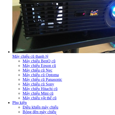
Máy chiếu cũ thanh lý
Máy chiếu BenQ cũ
Máy chiếu Epson cũ
Máy chiếu cũ Nec
Máy chiếu cũ Optoma
Máy chiếu cũ Panasonic
Máy chiếu cũ Sony
Máy chiếu Hitachi cũ
Máy chiếu Mini cũ
Máy chiếu vật thể cũ
Phụ kiện
Điều khiển máy chiếu
Bóng đèn máy chiếu