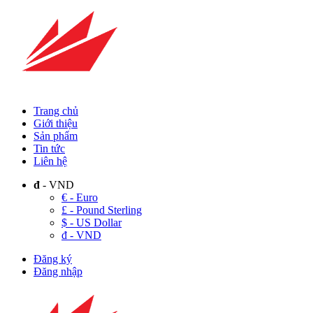
Trang chủ
Giới thiệu
Sản phẩm
Tin tức
Liên hệ
đ
- VND
€ - Euro
£ - Pound Sterling
$ - US Dollar
đ - VND
Đăng ký
Đăng nhập