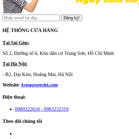
Đăng ký!
HỆ THỐNG CỬA HÀNG
Tại Sài Gòn:
Số 2, Đường số 6, Khu dân cư Trung Sơn, Hồ Chí Minh
Tại Hà Nội:
- B2, Đại Kim, Hoàng Mai, Hà Nội
Website
:
kynguyenviet.com
Điện thoại:
0989322618 - 0983232319
Theo dõi chúng tôi