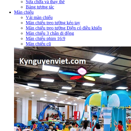
Sửa chữa và thay thế
Bảng tương tác
Màn chiếu
Vải màn chiếu
Màn chiếu treo tường kéo tay
Màn chiếu treo tường Điện có điều khiển
Màn chiếu 3 chân di động
Màn chiếu phim 16:9
Màn chiếu cũ