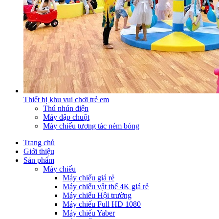
Thiết bị khu vui chơi trẻ em
Thú nhún điện
Máy đập chuột
Máy chiếu tương tác ném bóng
Trang chủ
Giới thiệu
Sản phẩm
Máy chiếu
Máy chiếu giá rẻ
Máy chiếu vật thể 4K giá rẻ
Máy chiếu Hội trường
Máy chiếu Full HD 1080
Máy chiếu Yaber