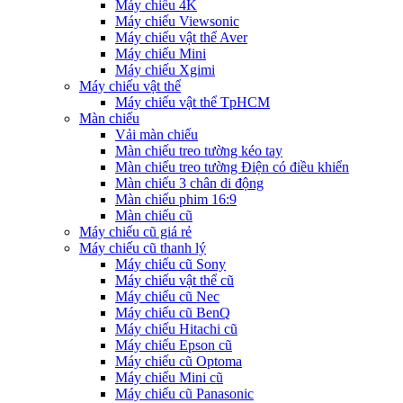
Máy chiếu 4K
Máy chiếu Viewsonic
Máy chiếu vật thể Aver
Máy chiếu Mini
Máy chiếu Xgimi
Máy chiếu vật thể
Máy chiếu vật thể TpHCM
Màn chiếu
Vải màn chiếu
Màn chiếu treo tường kéo tay
Màn chiếu treo tường Điện có điều khiển
Màn chiếu 3 chân di động
Màn chiếu phim 16:9
Màn chiếu cũ
Máy chiếu cũ giá rẻ
Máy chiếu cũ thanh lý
Máy chiếu cũ Sony
Máy chiếu vật thể cũ
Máy chiếu cũ Nec
Máy chiếu cũ BenQ
Máy chiếu Hitachi cũ
Máy chiếu Epson cũ
Máy chiếu cũ Optoma
Máy chiếu Mini cũ
Máy chiếu cũ Panasonic