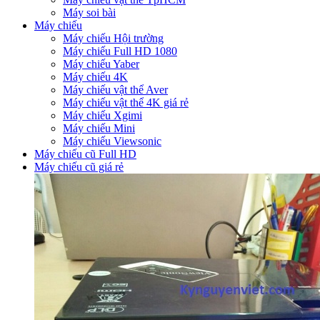
Máy soi bài
Máy chiếu
Máy chiếu Hội trường
Máy chiếu Full HD 1080
Máy chiếu Yaber
Máy chiếu 4K
Máy chiếu vật thể Aver
Máy chiếu vật thể 4K giá rẻ
Máy chiếu Xgimi
Máy chiếu Mini
Máy chiếu Viewsonic
Máy chiếu cũ Full HD
Máy chiếu cũ giá rẻ