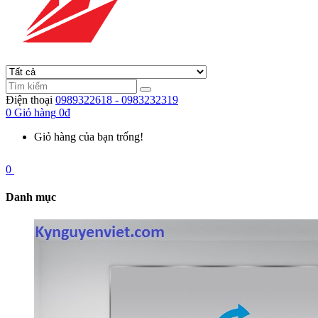
Điện thoại
0989322618 - 0983232319
0
Giỏ hàng
0đ
Giỏ hàng của bạn trống!
0
Danh mục