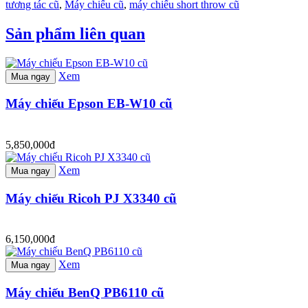
tương tác cũ
,
Máy chiếu cũ
,
máy chiếu short throw cũ
Sản phẩm liên quan
Xem
Mua ngay
Máy chiếu Epson EB-W10 cũ
5,850,000đ
Xem
Mua ngay
Máy chiếu Ricoh PJ X3340 cũ
6,150,000đ
Xem
Mua ngay
Máy chiếu BenQ PB6110 cũ