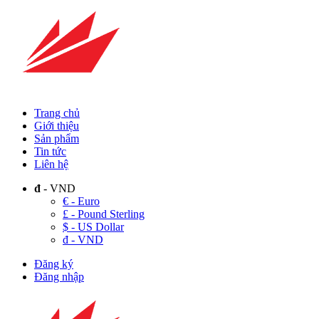
Trang chủ
Giới thiệu
Sản phẩm
Tin tức
Liên hệ
đ
- VND
€ - Euro
£ - Pound Sterling
$ - US Dollar
đ - VND
Đăng ký
Đăng nhập