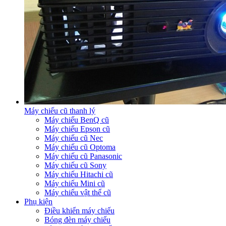
Máy chiếu cũ thanh lý
Máy chiếu BenQ cũ
Máy chiếu Epson cũ
Máy chiếu cũ Nec
Máy chiếu cũ Optoma
Máy chiếu cũ Panasonic
Máy chiếu cũ Sony
Máy chiếu Hitachi cũ
Máy chiếu Mini cũ
Máy chiếu vật thể cũ
Phụ kiện
Điều khiển máy chiếu
Bóng đèn máy chiếu