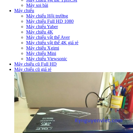
Máy soi bài
Máy chiếu
Máy chiếu Hội trường
Máy chiếu Full HD 1080
Máy chiếu Yaber
Máy chiếu 4K
Máy chiếu vật thể Aver
Máy chiếu vật thể 4K giá rẻ
Máy chiếu Xgimi
Máy chiếu Mini
Máy chiếu Viewsonic
Máy chiếu cũ Full HD
Máy chiếu cũ giá rẻ