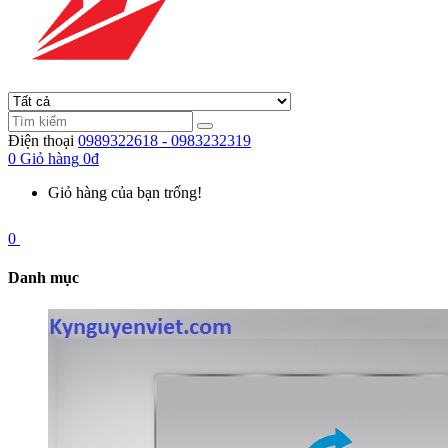
Điện thoại
0989322618 - 0983232319
0
Giỏ hàng
0đ
Giỏ hàng của bạn trống!
0
Danh mục