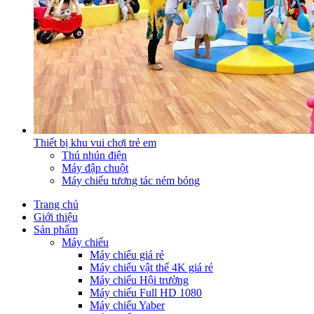
Thiết bị khu vui chơi trẻ em
Thú nhún điện
Máy đập chuột
Máy chiếu tương tác ném bóng
Trang chủ
Giới thiệu
Sản phẩm
Máy chiếu
Máy chiếu giá rẻ
Máy chiếu vật thể 4K giá rẻ
Máy chiếu Hội trường
Máy chiếu Full HD 1080
Máy chiếu Yaber