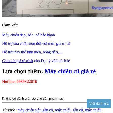
Cam kết:
Máy chiếu đẹp, bền, có bảo h
à
nh.
Hỗ trợ sửa chữa trọn đời với mức giá ưu ái
Hỗ trợ thay thế linh kiện, bóng đèn,....
Cám kết giá rẻ nhất
cho Đại lý và khách lẻ
Lựa chọn thêm:
Máy chiếu cũ giá rẻ
Hotline: 0989322618
Không có đánh giá nào cho sản phẩm này.
Từ khóa:
máy chiếu siêu gần cũ
,
máy chiếu gần cũ
,
máy chiếu