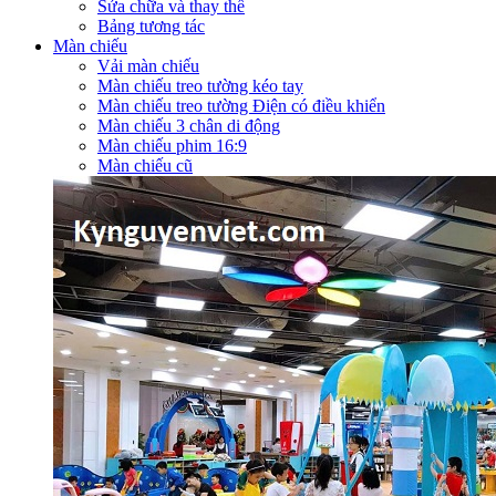
Sửa chữa và thay thế
Bảng tương tác
Màn chiếu
Vải màn chiếu
Màn chiếu treo tường kéo tay
Màn chiếu treo tường Điện có điều khiển
Màn chiếu 3 chân di động
Màn chiếu phim 16:9
Màn chiếu cũ