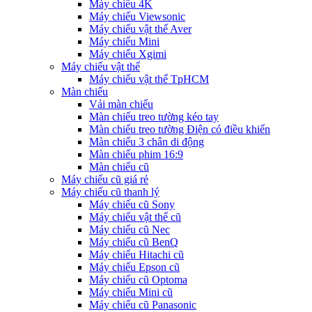
Máy chiếu 4K
Máy chiếu Viewsonic
Máy chiếu vật thể Aver
Máy chiếu Mini
Máy chiếu Xgimi
Máy chiếu vật thể
Máy chiếu vật thể TpHCM
Màn chiếu
Vải màn chiếu
Màn chiếu treo tường kéo tay
Màn chiếu treo tường Điện có điều khiển
Màn chiếu 3 chân di động
Màn chiếu phim 16:9
Màn chiếu cũ
Máy chiếu cũ giá rẻ
Máy chiếu cũ thanh lý
Máy chiếu cũ Sony
Máy chiếu vật thể cũ
Máy chiếu cũ Nec
Máy chiếu cũ BenQ
Máy chiếu Hitachi cũ
Máy chiếu Epson cũ
Máy chiếu cũ Optoma
Máy chiếu Mini cũ
Máy chiếu cũ Panasonic