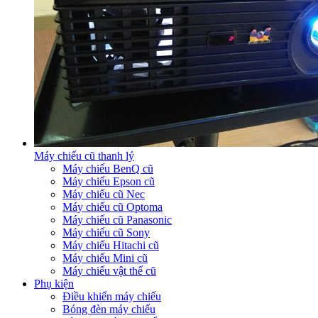
Máy chiếu cũ thanh lý
Máy chiếu BenQ cũ
Máy chiếu Epson cũ
Máy chiếu cũ Nec
Máy chiếu cũ Optoma
Máy chiếu cũ Panasonic
Máy chiếu cũ Sony
Máy chiếu Hitachi cũ
Máy chiếu Mini cũ
Máy chiếu vật thể cũ
Phụ kiện
Điều khiển máy chiếu
Bóng đèn máy chiếu