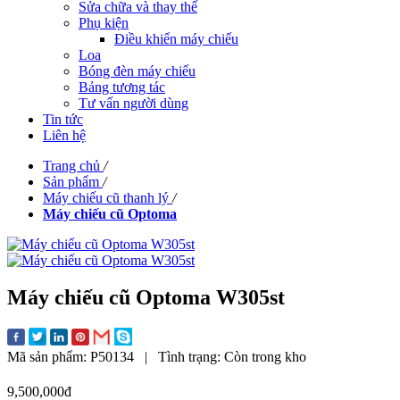
Sửa chữa và thay thế
Phụ kiện
Điều khiển máy chiếu
Loa
Bóng đèn máy chiếu
Bảng tương tác
Tư vấn người dùng
Tin tức
Liên hệ
Trang chủ
/
Sản phẩm
/
Máy chiếu cũ thanh lý
/
Máy chiếu cũ Optoma
Máy chiếu cũ Optoma W305st
Mã sản phẩm:
P50134
|
Tình trạng:
Còn trong kho
9,500,000đ