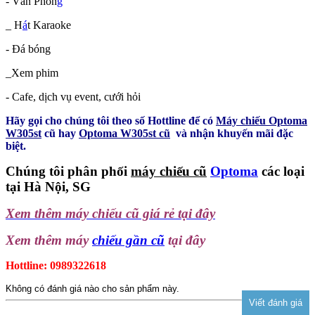
- Văn Phòn
g
_ H
á
t Karaoke
- Đá bóng
_Xem phim
- Cafe, dịch vụ event, cưới hỏi
Hãy gọi cho chúng tôi theo số Hottline để có
Máy chiếu Optoma
W305st
cũ hay
Optoma W305st cũ
và nhận khuyến mãi đặc
biệt.
Chúng tôi phân phối
máy chiếu cũ
Optoma
các loại
tại Hà Nội, SG
Xem thêm máy chiếu cũ giá rẻ tại đây
Xem thêm máy
chiếu gần cũ
tại đây
Hottline: 0989322618
Không có đánh giá nào cho sản phẩm này.