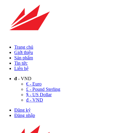
Trang chủ
Giới thiệu
Sản phẩm
Tin tức
Liên hệ
đ
- VND
€ - Euro
£ - Pound Sterling
$ - US Dollar
đ - VND
Đăng ký
Đăng nhập