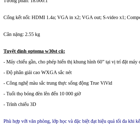
Tương phản: 18.000:1
Cổng kết nối: HDMI 1.4a; VGA in x2; VGA out; S-video x1; Compo
Cân nặng: 2.55 kg
Tuyệt đỉnh optoma w30st cũ:
- Máy chiếu gần, cho phép hiển thị khung hình 60” tại vị trí đặt máy
- Độ phân giải cao WXGA sắc nét
- Công nghệ màu sắc trung thực sống động True ViVid
- Tuổi thọ bóng đèn lên đến 10 000 giờ
- Trình chiếu 3D
Phù hợp với văn phòng, lớp học và đặc biệt đạt hiệu quả tối đa khi k