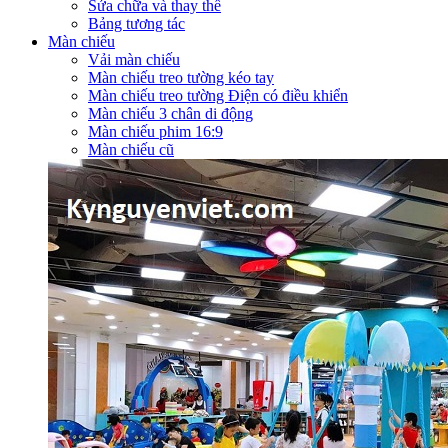
Sửa chữa và thay thế
Bảng tương tác
Màn chiếu
Vải màn chiếu
Màn chiếu treo tường kéo tay
Màn chiếu treo tường Điện có điều khiển
Màn chiếu 3 chân di động
Màn chiếu phim 16:9
Màn chiếu cũ