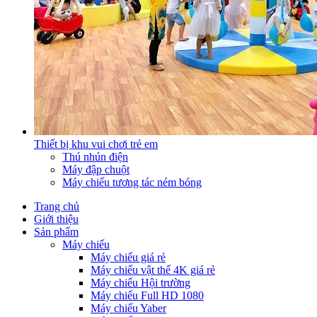
Thiết bị khu vui chơi trẻ em
Thú nhún điện
Máy đập chuột
Máy chiếu tương tác ném bóng
Trang chủ
Giới thiệu
Sản phẩm
Máy chiếu
Máy chiếu giá rẻ
Máy chiếu vật thể 4K giá rẻ
Máy chiếu Hội trường
Máy chiếu Full HD 1080
Máy chiếu Yaber