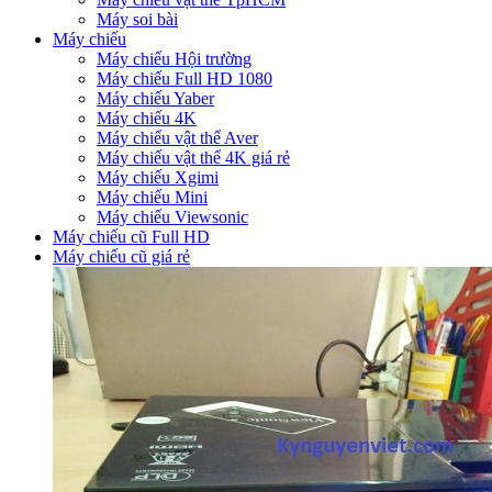
Máy soi bài
Máy chiếu
Máy chiếu Hội trường
Máy chiếu Full HD 1080
Máy chiếu Yaber
Máy chiếu 4K
Máy chiếu vật thể Aver
Máy chiếu vật thể 4K giá rẻ
Máy chiếu Xgimi
Máy chiếu Mini
Máy chiếu Viewsonic
Máy chiếu cũ Full HD
Máy chiếu cũ giá rẻ