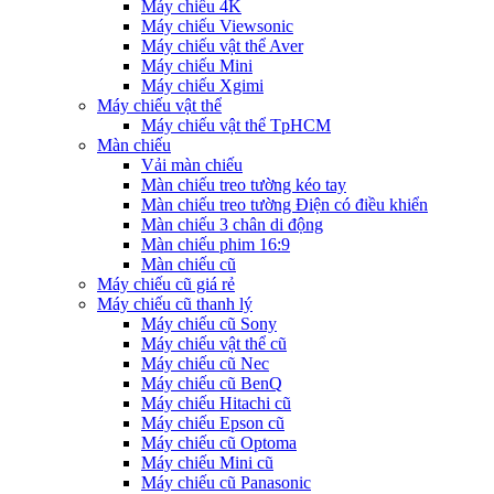
Máy chiếu 4K
Máy chiếu Viewsonic
Máy chiếu vật thể Aver
Máy chiếu Mini
Máy chiếu Xgimi
Máy chiếu vật thể
Máy chiếu vật thể TpHCM
Màn chiếu
Vải màn chiếu
Màn chiếu treo tường kéo tay
Màn chiếu treo tường Điện có điều khiển
Màn chiếu 3 chân di động
Màn chiếu phim 16:9
Màn chiếu cũ
Máy chiếu cũ giá rẻ
Máy chiếu cũ thanh lý
Máy chiếu cũ Sony
Máy chiếu vật thể cũ
Máy chiếu cũ Nec
Máy chiếu cũ BenQ
Máy chiếu Hitachi cũ
Máy chiếu Epson cũ
Máy chiếu cũ Optoma
Máy chiếu Mini cũ
Máy chiếu cũ Panasonic