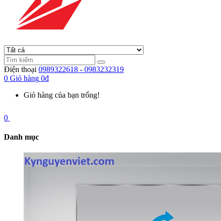
Điện thoại
0989322618 - 0983232319
0
Giỏ hàng
0đ
Giỏ hàng của bạn trống!
0
Danh mục