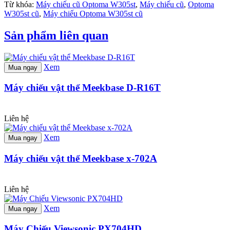
Từ khóa:
Máy chiếu cũ Optoma W305st
,
Máy chiếu cũ
,
Optoma
W305st cũ
,
Máy chiếu Optoma W305st cũ
Sản phẩm liên quan
Xem
Mua ngay
Máy chiếu vật thể Meekbase D-R16T
Liên hệ
Xem
Mua ngay
Máy chiếu vật thể Meekbase x-702A
Liên hệ
Xem
Mua ngay
Máy Chiếu Viewsonic PX704HD