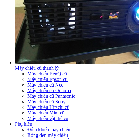
Máy chiếu cũ thanh lý
Máy chiếu BenQ cũ
Máy chiếu Epson cũ
Máy chiếu cũ Nec
Máy chiếu cũ Optoma
Máy chiếu cũ Panasonic
Máy chiếu cũ Sony
Máy chiếu Hitachi cũ
Máy chiếu Mini cũ
Máy chiếu vật thể cũ
Phụ kiện
Điều khiển máy chiếu
Bóng đèn máy chiếu