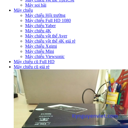
Máy soi bài
Máy chiếu
Máy chiếu Hội trường
Máy chiếu Full HD 1080
Máy chiếu Yaber
Máy chiếu 4K
Máy chiếu vật thể Aver
Máy chiếu vật thể 4K giá rẻ
Máy chiếu Xgimi
Máy chiếu Mini
Máy chiếu Viewsonic
Máy chiếu cũ Full HD
Máy chiếu cũ giá rẻ