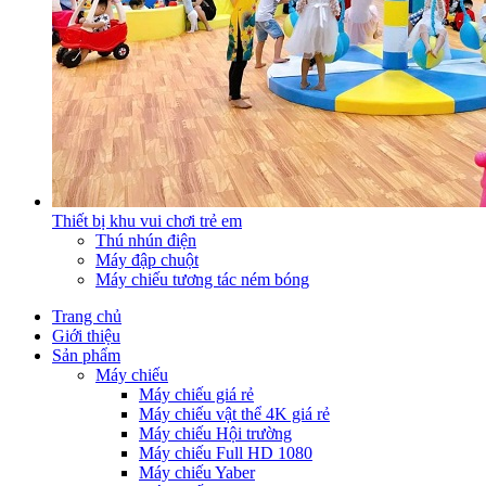
Thiết bị khu vui chơi trẻ em
Thú nhún điện
Máy đập chuột
Máy chiếu tương tác ném bóng
Trang chủ
Giới thiệu
Sản phẩm
Máy chiếu
Máy chiếu giá rẻ
Máy chiếu vật thể 4K giá rẻ
Máy chiếu Hội trường
Máy chiếu Full HD 1080
Máy chiếu Yaber