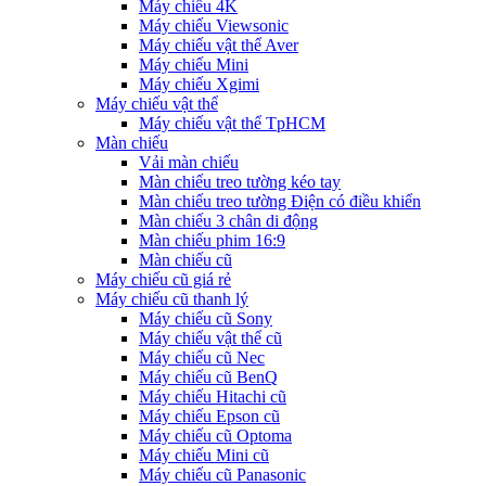
Máy chiếu 4K
Máy chiếu Viewsonic
Máy chiếu vật thể Aver
Máy chiếu Mini
Máy chiếu Xgimi
Máy chiếu vật thể
Máy chiếu vật thể TpHCM
Màn chiếu
Vải màn chiếu
Màn chiếu treo tường kéo tay
Màn chiếu treo tường Điện có điều khiển
Màn chiếu 3 chân di động
Màn chiếu phim 16:9
Màn chiếu cũ
Máy chiếu cũ giá rẻ
Máy chiếu cũ thanh lý
Máy chiếu cũ Sony
Máy chiếu vật thể cũ
Máy chiếu cũ Nec
Máy chiếu cũ BenQ
Máy chiếu Hitachi cũ
Máy chiếu Epson cũ
Máy chiếu cũ Optoma
Máy chiếu Mini cũ
Máy chiếu cũ Panasonic