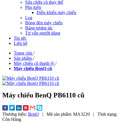
Sửa chữa và thay thế
Phụ kiện
Điều khiển máy chiếu
Loa
Bóng đèn máy chiếu
Bảng tương tác
Tư vấn người dùng
Tin tức
Liên hệ
Trang chủ
/
Sản phẩm
/
Máy chiếu cũ thanh lý
/
Máy chiếu BenQ cũ
Máy chiếu BenQ PB6110 cũ
Thương hiệu:
BenQ
|
Mã sản phẩm:
MA3220
|
Tình trạng:
Còn Hàng