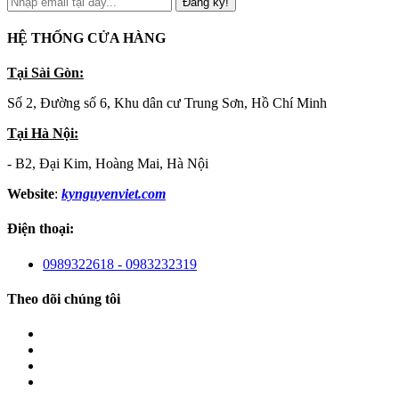
Đăng ký!
HỆ THỐNG CỬA HÀNG
Tại Sài Gòn:
Số 2, Đường số 6, Khu dân cư Trung Sơn, Hồ Chí Minh
Tại Hà Nội:
- B2, Đại Kim, Hoàng Mai, Hà Nội
Website
:
kynguyenviet.com
Điện thoại:
0989322618 - 0983232319
Theo dõi chúng tôi