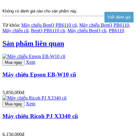
Không có đánh giá nào cho sản phẩm này.
Từ khóa:
Máy chiếu BenQ PB6110 cũ
,
Máy chiếu BenQ PB6110
,
Máy chiếu cũ
,
BenQ PB6110 cũ
,
Máy chiếu BenQ cũ
,
PB6110
Sản phẩm liên quan
Xem
Mua ngay
Máy chiếu Epson EB-W10 cũ
5,850,000đ
Xem
Mua ngay
Máy chiếu Ricoh PJ X3340 cũ
6,150,000đ