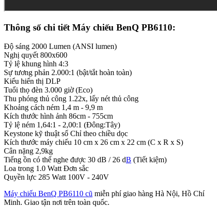
Thông số chi tiết Máy chiếu BenQ PB6110:
Độ sáng 2000 Lumen (ANSI lumen)
Nghị quyết 800x600
Tỷ lệ khung hình 4:3
Sự tương phản 2.000:1 (bật/tắt hoàn toàn)
Kiểu hiển thị DLP
Tuổi thọ đèn 3.000 giờ (Eco)
Thu phóng thủ công 1.22x, lấy nét thủ công
Khoảng cách ném 1,4 m - 9,9 m
Kích thước hình ảnh 86cm - 755cm
Tỷ lệ ném 1,64:1 - 2,00:1 (Đông:Tây)
Keystone kỹ thuật số Chỉ theo chiều dọc
Kích thước máy chiếu 10 cm x 26 cm x 22 cm (C x R x S)
Cân nặng 2,9kg
Tiếng ồn có thể nghe được 30 dB / 26 d
B
(Tiết kiệm)
Loa trong 1.0 Watt Đơn sắc
Quyền lực 285 Watt 100V - 240V
Máy chiếu BenQ PB6110 cũ
miễn phí giao hàng Hà Nội, Hồ Chí
Minh. Giao tận nơi trên toàn quốc.