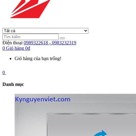
Điện thoại
0989322618 - 0983232319
0
Giỏ hàng
0đ
Giỏ hàng của bạn trống!
0
Danh mục