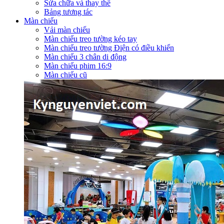
Sửa chữa và thay thế
Bảng tương tác
Màn chiếu
Vải màn chiếu
Màn chiếu treo tường kéo tay
Màn chiếu treo tường Điện có điều khiển
Màn chiếu 3 chân di động
Màn chiếu phim 16:9
Màn chiếu cũ