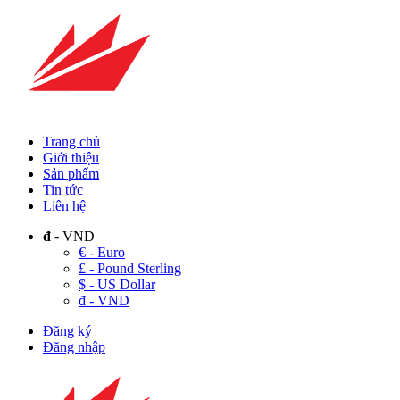
Trang chủ
Giới thiệu
Sản phẩm
Tin tức
Liên hệ
đ
- VND
€ - Euro
£ - Pound Sterling
$ - US Dollar
đ - VND
Đăng ký
Đăng nhập