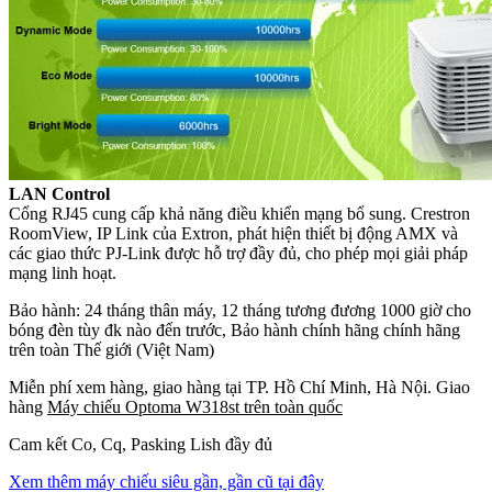
LAN Control
Cổng RJ45 cung cấp khả năng điều khiển mạng bổ sung. Crestron
RoomView, IP Link của Extron, phát hiện thiết bị động AMX và
các giao thức PJ-Link được hỗ trợ đầy đủ, cho phép mọi giải pháp
mạng linh hoạt.
Bảo hành: 24 tháng thân máy, 12 tháng tương đương 1000 giờ cho
bóng đèn tùy đk nào đến trước, Bảo hành chính hãng chính hãng
trên toàn Thế giới (Việt Nam)
Miễn phí xem hàng, giao hàng tại TP. Hồ Chí Minh, Hà Nội. Giao
hàng
Máy chiếu Optoma W318st trên toàn quốc
Cam kết Co, Cq, Pasking Lish đầy đủ
Xem thêm máy chiếu siêu gần, gần cũ tại đây