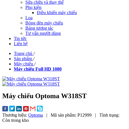
Sửa chữa và thay thế
Phụ kiện
Điều khiển máy chiếu
Loa
Bóng đèn máy chiếu
Bảng tương tác
Tư vấn người dùng
Tin tức
Liên hệ
Trang chủ
/
Sản phẩm
/
Máy chiếu
/
Máy chiếu Full HD 1080
Máy chiếu Optoma W318ST
Thương hiệu:
Optoma
|
Mã sản phẩm:
P12999
|
Tình trạng:
Còn trong kho