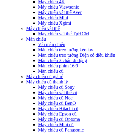
Máy chiếu 4K
Máy chiếu Viewsonic
Máy chiếu vật thể Aver
Máy chiếu Mini
Máy chiếu Xgimi
Máy chiếu vật thể
Máy chiếu vật thể TpHCM
Màn chiếu
Vải màn chiếu
Màn chiếu treo tường kéo tay
Màn chiếu treo tường Điện có điều khiển
Màn chiếu 3 chân di động
Màn chiếu phim 16:9
Màn chiếu cũ
Máy chiếu cũ giá rẻ
Máy chiếu cũ thanh lý
Máy chiếu cũ Sony
Máy chiếu vật thể cũ
Máy chiếu cũ Nec
Máy chiếu cũ BenQ
Máy chiếu Hitachi cũ
Máy chiếu Epson cũ
Máy chiếu cũ Optoma
Máy chiếu Mini cũ
Máy chiếu cũ Panasonic