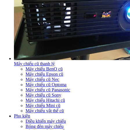
Máy chiếu cũ thanh lý
Máy chiếu BenQ cũ
Máy chiếu Epson cũ
Máy chiếu cũ Nec
Máy chiếu cũ Optoma
Máy chiếu cũ Panasonic
Máy chiếu cũ Sony
Máy chiếu Hitachi cũ
Máy chiếu Mini cũ
Máy chiếu vật thể cũ
Phụ kiện
Điều khiển máy chiếu
Bóng đèn máy chiếu