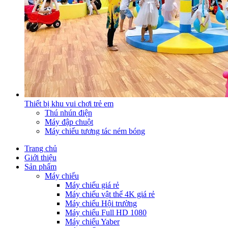
Thiết bị khu vui chơi trẻ em
Thú nhún điện
Máy đập chuột
Máy chiếu tương tác ném bóng
Trang chủ
Giới thiệu
Sản phẩm
Máy chiếu
Máy chiếu giá rẻ
Máy chiếu vật thể 4K giá rẻ
Máy chiếu Hội trường
Máy chiếu Full HD 1080
Máy chiếu Yaber