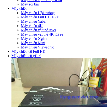
Máy soi bài
Máy chiếu
Máy chiếu Hội trường
Máy chiếu Full HD 1080
Máy chiếu Yaber
Máy chiếu 4K
Máy chiếu vật thể Aver
Máy chiếu vật thể 4K giá rẻ
Máy chiếu Xgimi
Máy chiếu Mini
Máy chiếu Viewsonic
Máy chiếu cũ Full HD
Máy chiếu cũ giá rẻ