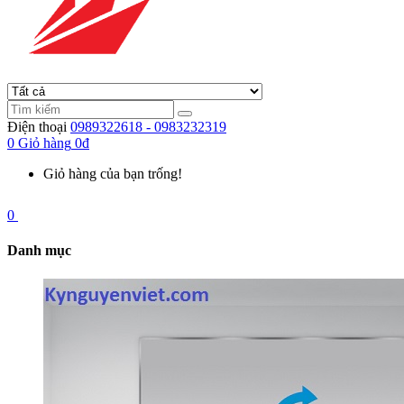
Điện thoại
0989322618 - 0983232319
0
Giỏ hàng
0đ
Giỏ hàng của bạn trống!
0
Danh mục