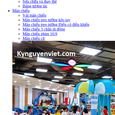
Sửa chữa và thay thế
Bảng tương tác
Màn chiếu
Vải màn chiếu
Màn chiếu treo tường kéo tay
Màn chiếu treo tường Điện có điều khiển
Màn chiếu 3 chân di động
Màn chiếu phim 16:9
Màn chiếu cũ