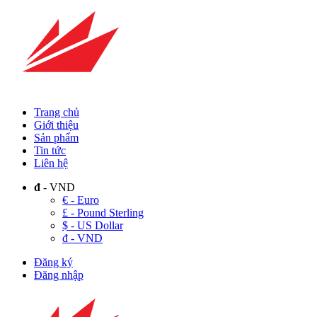
Trang chủ
Giới thiệu
Sản phẩm
Tin tức
Liên hệ
đ
- VND
€ - Euro
£ - Pound Sterling
$ - US Dollar
đ - VND
Đăng ký
Đăng nhập