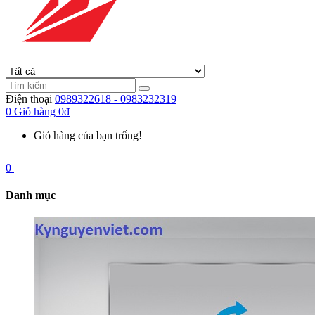
Điện thoại
0989322618 - 0983232319
0
Giỏ hàng
0đ
Giỏ hàng của bạn trống!
0
Danh mục