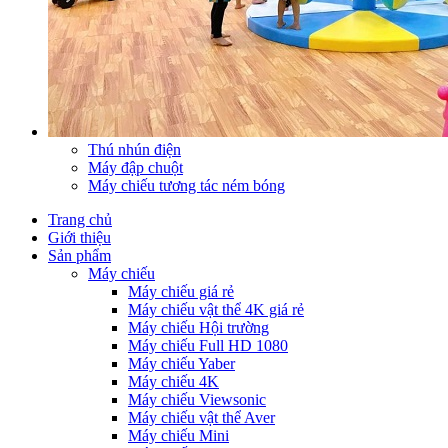
Thú nhún điện
Máy đập chuột
Máy chiếu tương tác ném bóng
Trang chủ
Giới thiệu
Sản phẩm
Máy chiếu
Máy chiếu giá rẻ
Máy chiếu vật thể 4K giá rẻ
Máy chiếu Hội trường
Máy chiếu Full HD 1080
Máy chiếu Yaber
Máy chiếu 4K
Máy chiếu Viewsonic
Máy chiếu vật thể Aver
Máy chiếu Mini