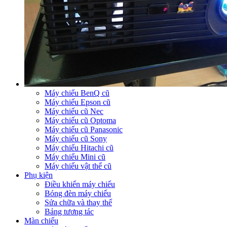
Máy chiếu BenQ cũ
Máy chiếu Epson cũ
Máy chiếu cũ Nec
Máy chiếu cũ Optoma
Máy chiếu cũ Panasonic
Máy chiếu cũ Sony
Máy chiếu Hitachi cũ
Máy chiếu Mini cũ
Máy chiếu vật thể cũ
Phụ kiện
Điều khiển máy chiếu
Bóng đèn máy chiếu
Sửa chữa và thay thế
Bảng tương tác
Màn chiếu