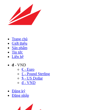
Trang chủ
Giới thiệu
Sản phẩm
Tin tức
Liên hệ
đ
- VND
€ - Euro
£ - Pound Sterling
$ - US Dollar
đ - VND
Đăng ký
Đăng nhập