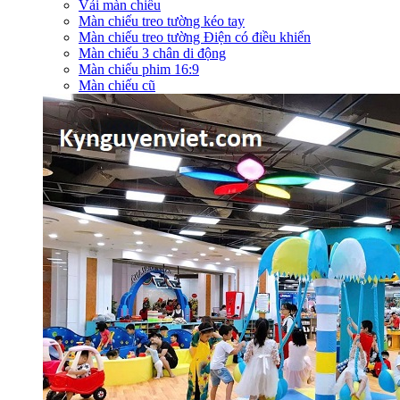
Vải màn chiếu
Màn chiếu treo tường kéo tay
Màn chiếu treo tường Điện có điều khiển
Màn chiếu 3 chân di động
Màn chiếu phim 16:9
Màn chiếu cũ