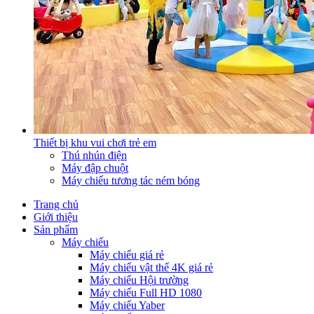
Thiết bị khu vui chơi trẻ em
Thú nhún điện
Máy đập chuột
Máy chiếu tương tác ném bóng
Trang chủ
Giới thiệu
Sản phẩm
Máy chiếu
Máy chiếu giá rẻ
Máy chiếu vật thể 4K giá rẻ
Máy chiếu Hội trường
Máy chiếu Full HD 1080
Máy chiếu Yaber