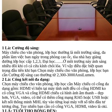
1 Là: Cường độ sáng:
Máy chiếu cho văn phòng, lớp học thường là môi trường sáng, đa
phần làm việc ban ngày trong phòng cao ốc, tòa nhà hay giảng
đường lớp học cấp 1,2,3, Đại học……Ở môi trường này ánh sáng
nhiều đôi khi có cả cửa kính chói lóa. Vì vậy điều đặc biệt quan
trọng đầu tiên khi bạn Chọn máy chiếu cho văn phòng, lớp học bạn
cần Cường độ sáng cao thường từ 2,300-3000AnsiLumen.
2 Là: Cổng kết nối đa dạng:
Chọn máy chiếu cho văn phòng, lớp học cần Máy chiếu có cổng đa
dạng gồm: HDMI vì hiện tại máy tính mới đều có cổng HDMI ko
có cổng VGA và cổng HDMI chiếu cả hình ảnh âm thanh – đẹp
hơn, VGA, video, có thể có thêm cổng mạng RJ45 hoặc USB hoặc
kết nối thông minh MHL tùy vào từng loại máy với số tiền đầu tư
tương ứng. Tuy nhiên bạn cần có cổng VGA, HDMI, video là oki.
3 LÀ: TUỔI THỌ BÓNG ĐÈN: