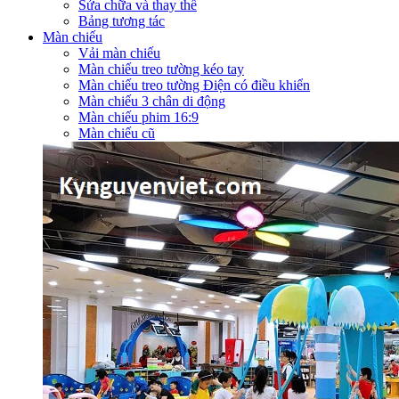
Sửa chữa và thay thế
Bảng tương tác
Màn chiếu
Vải màn chiếu
Màn chiếu treo tường kéo tay
Màn chiếu treo tường Điện có điều khiển
Màn chiếu 3 chân di động
Màn chiếu phim 16:9
Màn chiếu cũ