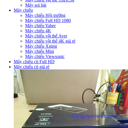
Máy soi bài
Máy chiếu
Máy chiếu Hội trường
Máy chiếu Full HD 1080
Máy chiếu Yaber
Máy chiếu 4K
Máy chiếu vật thể Aver
Máy chiếu vật thể 4K giá rẻ
Máy chiếu Xgimi
Máy chiếu Mini
Máy chiếu Viewsonic
Máy chiếu cũ Full HD
Máy chiếu cũ giá rẻ