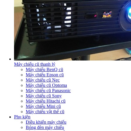
Máy chiếu cũ thanh lý
Máy chiếu BenQ cũ
Máy chiếu Epson cũ
Máy chiếu cũ Nec
Máy chiếu cũ Optoma
Máy chiếu cũ Panasonic
Máy chiếu cũ Sony
Máy chiếu Hitachi cũ
Máy chiếu Mini cũ
Máy chiếu vật thể cũ
Phụ kiện
Điều khiển máy chiếu
Bóng đèn máy chiếu