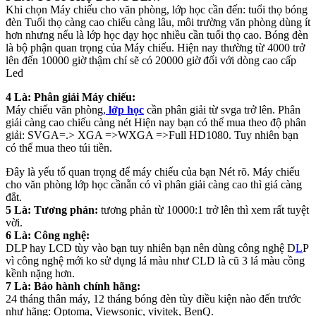
Khi chọn Máy chiếu cho văn phòng, lớp học cần đến: tuổi thọ bóng
đèn Tuổi thọ càng cao chiếu càng lâu, môi trường văn phòng dùng ít
hơn nhưng nếu là lớp học dạy học nhiều cần tuổi thọ cao. Bóng đèn
là bộ phận quan trọng của Máy chiếu. Hiện nay thường từ 4000 trở
lên đến 10000 giờ thậm chí sẽ có 20000 giờ đ
ối
với dòng cao cấp
Led
4 Là: Phân giải Máy chiếu:
Máy chiếu văn phòng
,
lớp học
cần phân giải từ svga trở lên. Phân
giải càng cao chiếu càng nét Hiện nay bạn có thể mua theo độ phân
giải: SVGA=.> XGA =>WXGA =>Full HD1080. Tuy nhiên bạn
có thể mua theo túi tiền.
Đây là yếu tố quan trọng để máy chiếu của bạn Nét rõ. Máy chiếu
cho văn phòng lớp học cần
ẵn có vì phân giải càng cao thì giá càng
đắt.
5 Là: Tương phản:
tương phản từ 10000:1 trở lên thì xem rất tuyệt
vời.
6 Là: Công nghệ:
DLP hay LCD tùy vào bạn tuy nhiên bạn nên dùng công nghệ D
L
P
vì công nghệ mới ko sử dụng lá màu như CLD là cũ 3 lá màu cồng
kềnh nặng hơn.
7 Là: Bảo hành chính hãng:
24 tháng thân máy, 12 tháng bóng đèn tùy điều kiện nào đến trước
như hãng: Optoma, Viewsonic, vivitek, BenQ.