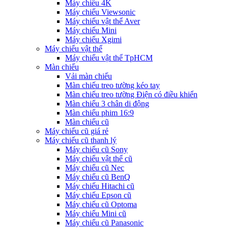
Máy chiếu 4K
Máy chiếu Viewsonic
Máy chiếu vật thể Aver
Máy chiếu Mini
Máy chiếu Xgimi
Máy chiếu vật thể
Máy chiếu vật thể TpHCM
Màn chiếu
Vải màn chiếu
Màn chiếu treo tường kéo tay
Màn chiếu treo tường Điện có điều khiển
Màn chiếu 3 chân di động
Màn chiếu phim 16:9
Màn chiếu cũ
Máy chiếu cũ giá rẻ
Máy chiếu cũ thanh lý
Máy chiếu cũ Sony
Máy chiếu vật thể cũ
Máy chiếu cũ Nec
Máy chiếu cũ BenQ
Máy chiếu Hitachi cũ
Máy chiếu Epson cũ
Máy chiếu cũ Optoma
Máy chiếu Mini cũ
Máy chiếu cũ Panasonic