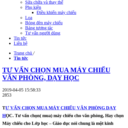
Sửa chữa và thay thế
Phụ kiện
Điều khiển máy chiếu
Loa
Bóng đèn máy chiếu
Bảng tương tác
Tư vấn người dùng
Tin tức
Liên hệ
Trang chủ
/
Tin tức
TƯ VẤN CHỌN MUA MÁY CHIẾU
VĂN PHÒNG, DẠY HỌC
2019-04-05 15:58:33
2853
T
Ư VẤN CHỌN MUA MÁY CHIẾU VĂN PHÒNG DẠY
H
ỌC.
Tư vấn chọn( mua) máy chiếu cho văn phòng, Hay chọn
Máy chiếu cho Lớp học – Giáo dục nói chung là một kinh