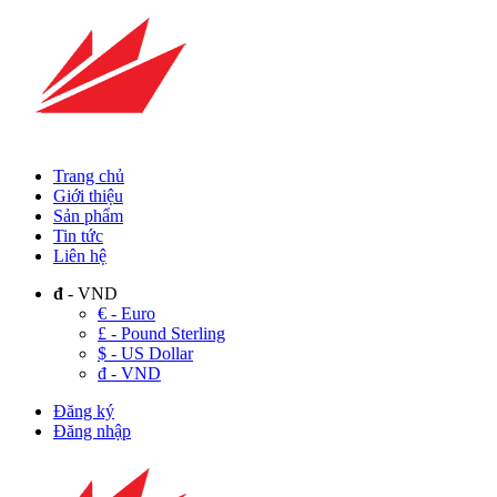
Trang chủ
Giới thiệu
Sản phẩm
Tin tức
Liên hệ
đ
- VND
€ - Euro
£ - Pound Sterling
$ - US Dollar
đ - VND
Đăng ký
Đăng nhập