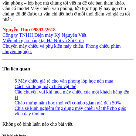
văn phòng – lớp học mà chúng tối viết ra để các bạn tham khảo.
Cần có model Máy chiếu văn phòng, lớp học hợp lý hãy gọi cho
chúng tôi để được tư vấn chi tiêt hơn ở mỗi thời điểm với giá cả tốt
nhât.
Nguyễn Thu: 0989322618
Công ty TNHH Điện máy Kỷ Nguyên Việt
Miễn phí giáo hàng tại Hà Nội và Sài Gòn
Chuyên máy chiếu và phụ kiện máy chiếu, Phòng chiếu phim
chuyên nghiệp.
Tin liên quan
5 Máy chiếu giá rẻ cho văn phòng lớp học nên mua
Cách sử dụng máy chiếu vật thể
Câu chuyện vui khi mua máy chiếu của một khách hàng tên
H
Chào mừng năm học mới với combo giảm giá đến 50%
Chia sẻ kinh nghiệm ứng dụng máy chiếu vật thể cho giáo
viên dạy Online
Không có bình luận nào cho bài viết.
Viết bình luận: