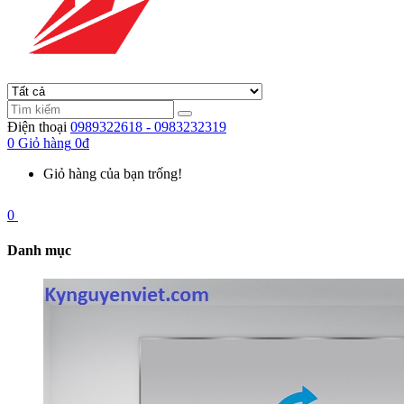
Điện thoại
0989322618 - 0983232319
0
Giỏ hàng
0đ
Giỏ hàng của bạn trống!
0
Danh mục