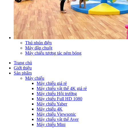
Thú nhún điện
Máy đập chuột
Máy chiếu tương tác ném bóng
Trang chủ
Giới thiệu
Sản phẩm
Máy chiếu
Máy chiếu giá rẻ
Máy chiếu vật thể 4K giá rẻ
Máy chiếu Hội trường
Máy chiếu Full HD 1080
Máy chiếu Yaber
Máy chiếu 4K
Máy chiếu Viewsonic
Máy chiếu vật thể Aver
Máy chiếu Mini