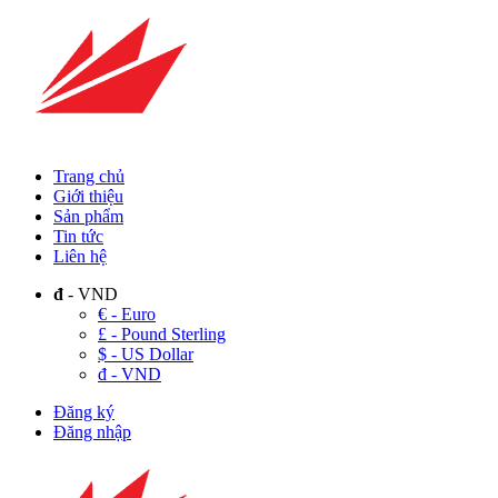
Trang chủ
Giới thiệu
Sản phẩm
Tin tức
Liên hệ
đ
- VND
€ - Euro
£ - Pound Sterling
$ - US Dollar
đ - VND
Đăng ký
Đăng nhập