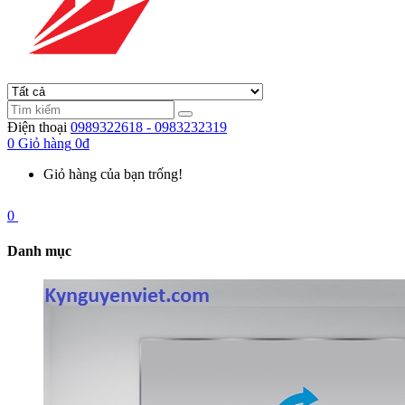
Điện thoại
0989322618 - 0983232319
0
Giỏ hàng
0đ
Giỏ hàng của bạn trống!
0
Danh mục