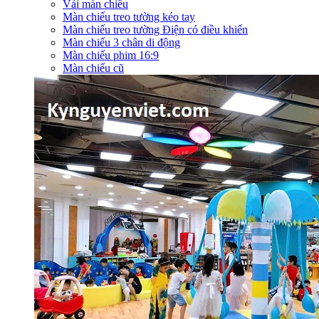
Vải màn chiếu
Màn chiếu treo tường kéo tay
Màn chiếu treo tường Điện có điều khiển
Màn chiếu 3 chân di động
Màn chiếu phim 16:9
Màn chiếu cũ