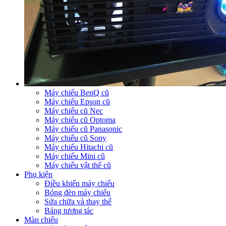
Máy chiếu BenQ cũ
Máy chiếu Epson cũ
Máy chiếu cũ Nec
Máy chiếu cũ Optoma
Máy chiếu cũ Panasonic
Máy chiếu cũ Sony
Máy chiếu Hitachi cũ
Máy chiếu Mini cũ
Máy chiếu vật thể cũ
Phụ kiện
Điều khiển máy chiếu
Bóng đèn máy chiếu
Sửa chữa và thay thế
Bảng tương tác
Màn chiếu