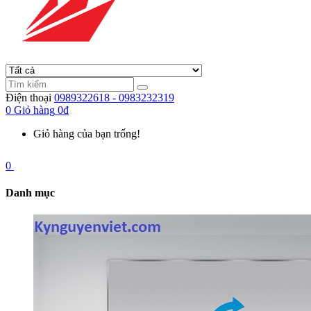
Điện thoại
0989322618 - 0983232319
0
Giỏ hàng
0đ
Giỏ hàng của bạn trống!
0
Danh mục