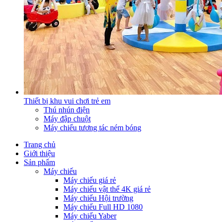
Thiết bị khu vui chơi trẻ em
Thú nhún điện
Máy đập chuột
Máy chiếu tương tác ném bóng
Trang chủ
Giới thiệu
Sản phẩm
Máy chiếu
Máy chiếu giá rẻ
Máy chiếu vật thể 4K giá rẻ
Máy chiếu Hội trường
Máy chiếu Full HD 1080
Máy chiếu Yaber