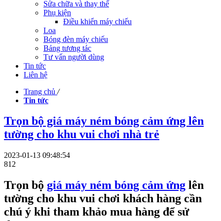
Sửa chữa và thay thế
Phụ kiện
Điều khiển máy chiếu
Loa
Bóng đèn máy chiếu
Bảng tương tác
Tư vấn người dùng
Tin tức
Liên hệ
Trang chủ
/
Tin tức
Trọn bộ giá máy ném bóng cảm ứng lên
tường cho khu vui chơi nhà trẻ
2023-01-13 09:48:54
812
Trọn bộ
giá máy ném bóng cảm ứng
lên
tường cho khu vui chơi khách hàng cần
chú ý khi tham khảo mua hàng để sử