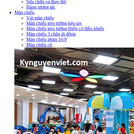
Sửa chữa và thay thế
Bảng tương tác
Màn chiếu
Vải màn chiếu
Màn chiếu treo tường kéo tay
Màn chiếu treo tường Điện có điều khiển
Màn chiếu 3 chân di động
Màn chiếu phim 16:9
Màn chiếu cũ