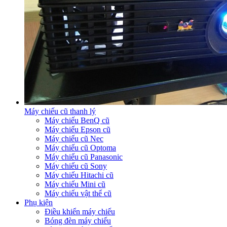
Máy chiếu cũ thanh lý
Máy chiếu BenQ cũ
Máy chiếu Epson cũ
Máy chiếu cũ Nec
Máy chiếu cũ Optoma
Máy chiếu cũ Panasonic
Máy chiếu cũ Sony
Máy chiếu Hitachi cũ
Máy chiếu Mini cũ
Máy chiếu vật thể cũ
Phụ kiện
Điều khiển máy chiếu
Bóng đèn máy chiếu