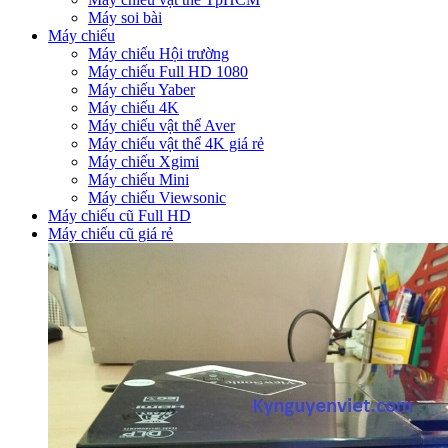
Máy soi bài
Máy chiếu
Máy chiếu Hội trường
Máy chiếu Full HD 1080
Máy chiếu Yaber
Máy chiếu 4K
Máy chiếu vật thể Aver
Máy chiếu vật thể 4K giá rẻ
Máy chiếu Xgimi
Máy chiếu Mini
Máy chiếu Viewsonic
Máy chiếu cũ Full HD
Máy chiếu cũ giá rẻ