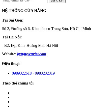
Đăng ký!
HỆ THỐNG CỬA HÀNG
Tại Sài Gòn:
Số 2, Đường số 6, Khu dân cư Trung Sơn, Hồ Chí Minh
Tại Hà Nội:
- B2, Đại Kim, Hoàng Mai, Hà Nội
Website
:
kynguyenviet.com
Điện thoại:
0989322618 - 0983232319
Theo dõi chúng tôi