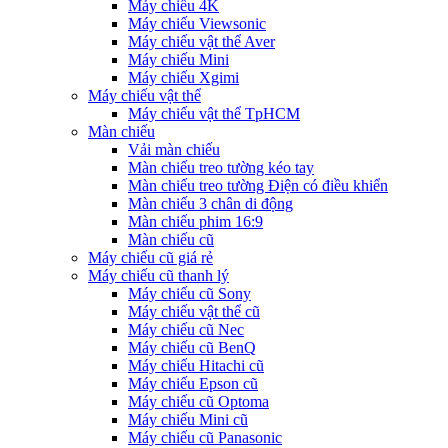
Máy chiếu 4K
Máy chiếu Viewsonic
Máy chiếu vật thể Aver
Máy chiếu Mini
Máy chiếu Xgimi
Máy chiếu vật thể
Máy chiếu vật thể TpHCM
Màn chiếu
Vải màn chiếu
Màn chiếu treo tường kéo tay
Màn chiếu treo tường Điện có điều khiển
Màn chiếu 3 chân di động
Màn chiếu phim 16:9
Màn chiếu cũ
Máy chiếu cũ giá rẻ
Máy chiếu cũ thanh lý
Máy chiếu cũ Sony
Máy chiếu vật thể cũ
Máy chiếu cũ Nec
Máy chiếu cũ BenQ
Máy chiếu Hitachi cũ
Máy chiếu Epson cũ
Máy chiếu cũ Optoma
Máy chiếu Mini cũ
Máy chiếu cũ Panasonic