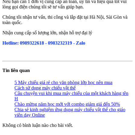
Nếu bạn cần 1 đơn vị cung cấp an toàn, uy tín và hiệu quả tốt vui
lòng gọi điện chúng tôi sẽ tư vấn giúp bạn.
Chúng tôi nhận tư vấn, thi công và lắp đặt tại Hà Nội, Sài Gòn và
toàn quốc.
Nhận cung cấp số lượng lớn, nhận hỗ trợ đại lý
Hotline: 0989322618 - 0983232319 - Zalo
Tin liên quan
5 Máy chiếu giá rẻ cho văn phòng lớp học nên mua
Cách sử dụng máy chiếu vật thể
Câu chuyện vui khi mua máy chiếu của một khách hàng tên
H
Chào mừng năm học mới với combo giảm giá đến 50%
Chia sẻ kinh nghiệm ứng dụng máy chiếu vật thể cho giáo
viên dạy Online
Không có bình luận nào cho bài viết.