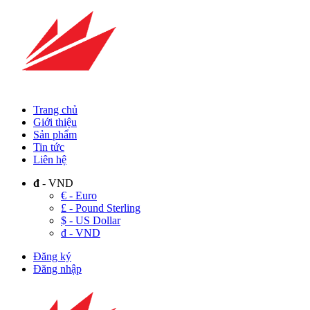
Trang chủ
Giới thiệu
Sản phẩm
Tin tức
Liên hệ
đ
- VND
€ - Euro
£ - Pound Sterling
$ - US Dollar
đ - VND
Đăng ký
Đăng nhập