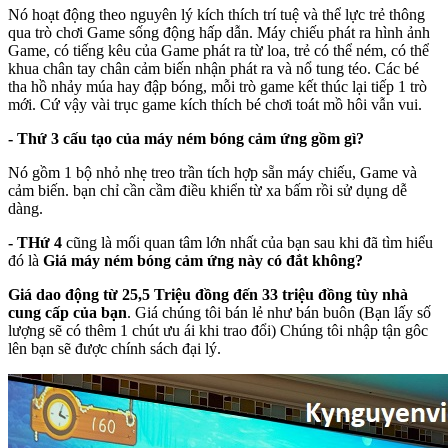
Nó hoạt động theo nguyên lý kích thích trí tuệ và thể lực trẻ thông
qua trò chơi Game sống động hấp dẫn. Máy chiếu phát ra hình ảnh
Game, có tiếng kêu của Game phát ra từ loa, trẻ có thể ném, có thể
khua chân tay chân cảm biến nhận phát ra và nổ tung téo. Các bé
tha hồ nhảy múa hay đập bóng, mỗi trò game kết thúc lại tiếp 1 trò
mới. Cứ vậy vài trục game kích thích bé chơi toát mồ hôi vẫn vui.
- Thứ 3 cấu tạo của máy ném bóng cảm ứng gồm gì?
Nó gồm 1 bộ nhỏ nhẹ treo trần tích hợp sẵn máy chiếu, Game và
cảm biến. bạn chỉ cần cầm điều khiển từ xa bấm rồi sử dụng dễ
dàng.
- THứ 4
cũng là mối quan tâm lớn nhất của bạn sau khi đã tìm hiểu
đó là
Giá máy ném bóng cảm ứng này có đắt không?
Giá dao động từ 25,5 Triệu đồng đến 33 triệu đồng tùy nhà
cung cấp của bạn
. Giá chúng tôi bán lẻ như bán buôn (Bạn lấy số
lượng sẽ có thêm 1 chút ưu ái khi trao đổi) Chúng tôi nhập tận gôc
lên bạn sẽ được chính sách đại lý.