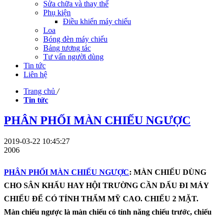
Sửa chữa và thay thế
Phụ kiện
Điều khiển máy chiếu
Loa
Bóng đèn máy chiếu
Bảng tương tác
Tư vấn người dùng
Tin tức
Liên hệ
Trang chủ
/
Tin tức
PHÂN PHỐI MÀN CHIẾU NGƯỢC
2019-03-22 10:45:27
2006
PHÂN PHỐI MÀN CHIẾU NGƯỢC
: MÀN CHIẾU DÙNG
CHO SÂN KHẤU HAY HỘI TRƯỜNG CẦN DẤU ĐI MÁY
CHIẾU ĐỂ CÓ TÍNH THẨM MỸ CAO. CHIẾU 2 MẶT.
Màn chiếu ngược là màn chiếu có tính năng chiếu trước, chiếu