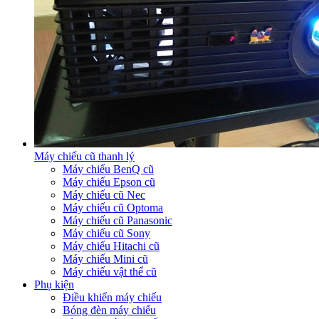
Máy chiếu cũ thanh lý
Máy chiếu BenQ cũ
Máy chiếu Epson cũ
Máy chiếu cũ Nec
Máy chiếu cũ Optoma
Máy chiếu cũ Panasonic
Máy chiếu cũ Sony
Máy chiếu Hitachi cũ
Máy chiếu Mini cũ
Máy chiếu vật thể cũ
Phụ kiện
Điều khiển máy chiếu
Bóng đèn máy chiếu