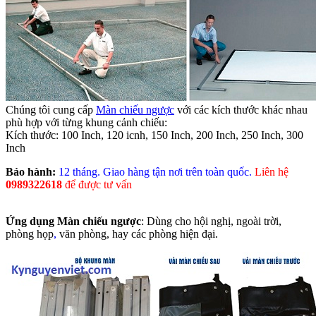
Chúng tôi cung cấp
Màn chiếu ngược
với các kích thước khác nhau
phù hợp với từng khung cảnh chiếu:
Kích thước: 100 Inch, 120 icnh, 150 Inch, 200 Inch, 250 Inch, 300
Inch
Bảo hành:
12 tháng. Giao hàng tận nơi trên toàn quốc.
Liên hệ
0989322618
để được tư vấn
Ứng dụng Màn chiếu ngược
: Dùng cho hội nghị, ngoài trời,
phòng họp
,
văn phòng, hay các phòng hiện đại.