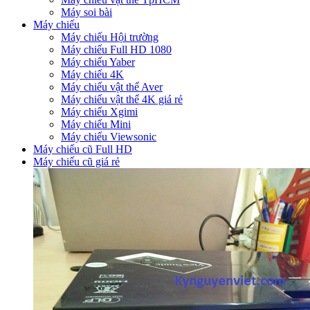
Máy soi bài
Máy chiếu
Máy chiếu Hội trường
Máy chiếu Full HD 1080
Máy chiếu Yaber
Máy chiếu 4K
Máy chiếu vật thể Aver
Máy chiếu vật thể 4K giá rẻ
Máy chiếu Xgimi
Máy chiếu Mini
Máy chiếu Viewsonic
Máy chiếu cũ Full HD
Máy chiếu cũ giá rẻ