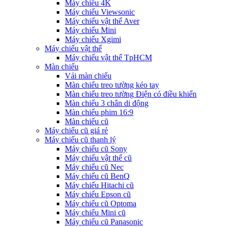
Máy chiếu 4K
Máy chiếu Viewsonic
Máy chiếu vật thể Aver
Máy chiếu Mini
Máy chiếu Xgimi
Máy chiếu vật thể
Máy chiếu vật thể TpHCM
Màn chiếu
Vải màn chiếu
Màn chiếu treo tường kéo tay
Màn chiếu treo tường Điện có điều khiển
Màn chiếu 3 chân di động
Màn chiếu phim 16:9
Màn chiếu cũ
Máy chiếu cũ giá rẻ
Máy chiếu cũ thanh lý
Máy chiếu cũ Sony
Máy chiếu vật thể cũ
Máy chiếu cũ Nec
Máy chiếu cũ BenQ
Máy chiếu Hitachi cũ
Máy chiếu Epson cũ
Máy chiếu cũ Optoma
Máy chiếu Mini cũ
Máy chiếu cũ Panasonic