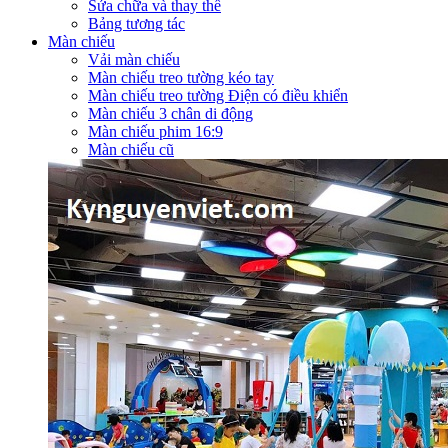
Sửa chữa và thay thế
Bảng tương tác
Màn chiếu
Vải màn chiếu
Màn chiếu treo tường kéo tay
Màn chiếu treo tường Điện có điều khiển
Màn chiếu 3 chân di động
Màn chiếu phim 16:9
Màn chiếu cũ