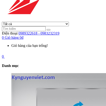
Điện thoại
0989322618 - 0983232319
0
Giỏ hàng
0đ
Giỏ hàng của bạn trống!
0
Danh mục