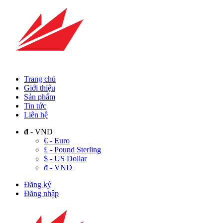
Trang chủ
Giới thiệu
Sản phẩm
Tin tức
Liên hệ
đ
- VND
€ - Euro
£ - Pound Sterling
$ - US Dollar
đ - VND
Đăng ký
Đăng nhập