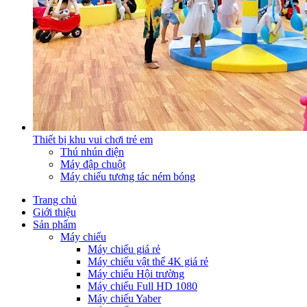
Thiết bị khu vui chơi trẻ em
Thú nhún điện
Máy đập chuột
Máy chiếu tương tác ném bóng
Trang chủ
Giới thiệu
Sản phẩm
Máy chiếu
Máy chiếu giá rẻ
Máy chiếu vật thể 4K giá rẻ
Máy chiếu Hội trường
Máy chiếu Full HD 1080
Máy chiếu Yaber