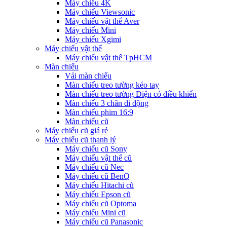
Máy chiếu 4K
Máy chiếu Viewsonic
Máy chiếu vật thể Aver
Máy chiếu Mini
Máy chiếu Xgimi
Máy chiếu vật thể
Máy chiếu vật thể TpHCM
Màn chiếu
Vải màn chiếu
Màn chiếu treo tường kéo tay
Màn chiếu treo tường Điện có điều khiển
Màn chiếu 3 chân di động
Màn chiếu phim 16:9
Màn chiếu cũ
Máy chiếu cũ giá rẻ
Máy chiếu cũ thanh lý
Máy chiếu cũ Sony
Máy chiếu vật thể cũ
Máy chiếu cũ Nec
Máy chiếu cũ BenQ
Máy chiếu Hitachi cũ
Máy chiếu Epson cũ
Máy chiếu cũ Optoma
Máy chiếu Mini cũ
Máy chiếu cũ Panasonic