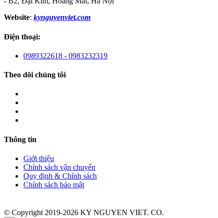
- B2, Đại Kim, Hoàng Mai, Hà Nội
Website
:
kynguyenviet.com
Điện thoại:
0989322618 - 0983232319
Theo dõi chúng tôi
Thông tin
Giới thiệu
Chính sách vận chuyển
Quy định & Chính sách
Chính sách bảo mật
© Copyright 2019-2026 KY NGUYEN VIET. CO.