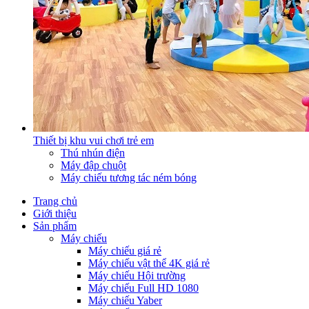
Thiết bị khu vui chơi trẻ em
Thú nhún điện
Máy đập chuột
Máy chiếu tương tác ném bóng
Trang chủ
Giới thiệu
Sản phẩm
Máy chiếu
Máy chiếu giá rẻ
Máy chiếu vật thể 4K giá rẻ
Máy chiếu Hội trường
Máy chiếu Full HD 1080
Máy chiếu Yaber