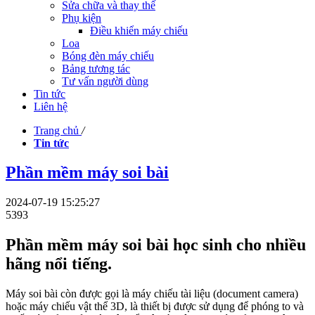
Sửa chữa và thay thế
Phụ kiện
Điều khiển máy chiếu
Loa
Bóng đèn máy chiếu
Bảng tương tác
Tư vấn người dùng
Tin tức
Liên hệ
Trang chủ
/
Tin tức
Phần mềm máy soi bài
2024-07-19 15:25:27
5393
Phần mềm máy soi bài học sinh cho nhiều
hãng nổi tiếng.
Máy soi bài còn được gọi là máy chiếu tài liệu (document camera)
hoặc máy chiếu vật thể 3D, là thiết bị được sử dụng để phóng to và