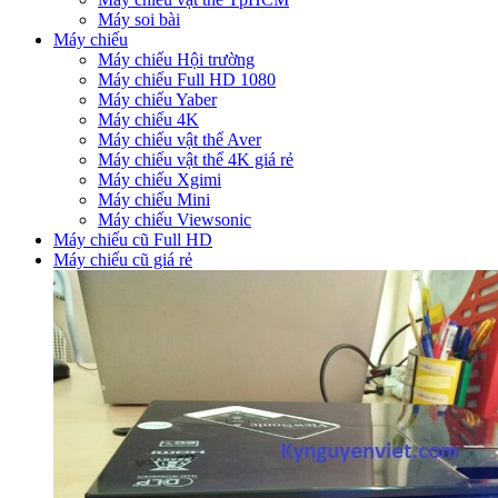
Máy soi bài
Máy chiếu
Máy chiếu Hội trường
Máy chiếu Full HD 1080
Máy chiếu Yaber
Máy chiếu 4K
Máy chiếu vật thể Aver
Máy chiếu vật thể 4K giá rẻ
Máy chiếu Xgimi
Máy chiếu Mini
Máy chiếu Viewsonic
Máy chiếu cũ Full HD
Máy chiếu cũ giá rẻ