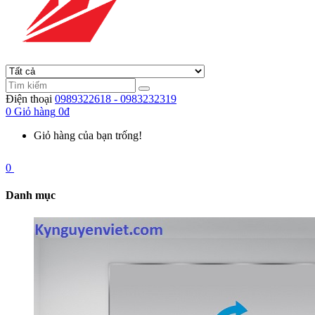
Điện thoại
0989322618 - 0983232319
0
Giỏ hàng
0đ
Giỏ hàng của bạn trống!
0
Danh mục