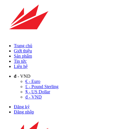
Trang chủ
Giới thiệu
Sản phẩm
Tin tức
Liên hệ
đ
- VND
€ - Euro
£ - Pound Sterling
$ - US Dollar
đ - VND
Đăng ký
Đăng nhập