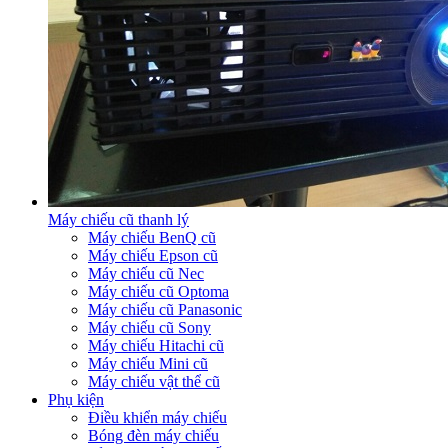
Máy chiếu cũ thanh lý
Máy chiếu BenQ cũ
Máy chiếu Epson cũ
Máy chiếu cũ Nec
Máy chiếu cũ Optoma
Máy chiếu cũ Panasonic
Máy chiếu cũ Sony
Máy chiếu Hitachi cũ
Máy chiếu Mini cũ
Máy chiếu vật thể cũ
Phụ kiện
Điều khiển máy chiếu
Bóng đèn máy chiếu