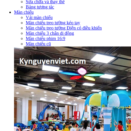
Sửa chữa và thay thế
Bảng tương tác
Màn chiếu
Vải màn chiếu
Màn chiếu treo tường kéo tay
Màn chiếu treo tường Điện có điều khiển
Màn chiếu 3 chân di động
Màn chiếu phim 16:9
Màn chiếu cũ