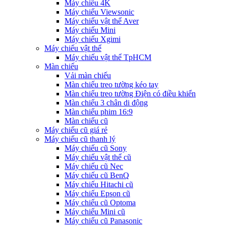
Máy chiếu 4K
Máy chiếu Viewsonic
Máy chiếu vật thể Aver
Máy chiếu Mini
Máy chiếu Xgimi
Máy chiếu vật thể
Máy chiếu vật thể TpHCM
Màn chiếu
Vải màn chiếu
Màn chiếu treo tường kéo tay
Màn chiếu treo tường Điện có điều khiển
Màn chiếu 3 chân di động
Màn chiếu phim 16:9
Màn chiếu cũ
Máy chiếu cũ giá rẻ
Máy chiếu cũ thanh lý
Máy chiếu cũ Sony
Máy chiếu vật thể cũ
Máy chiếu cũ Nec
Máy chiếu cũ BenQ
Máy chiếu Hitachi cũ
Máy chiếu Epson cũ
Máy chiếu cũ Optoma
Máy chiếu Mini cũ
Máy chiếu cũ Panasonic