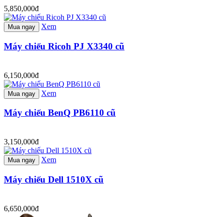
5,850,000đ
Xem
Mua ngay
Máy chiếu Ricoh PJ X3340 cũ
6,150,000đ
Xem
Mua ngay
Máy chiếu BenQ PB6110 cũ
3,150,000đ
Xem
Mua ngay
Máy chiếu Dell 1510X cũ
6,650,000đ