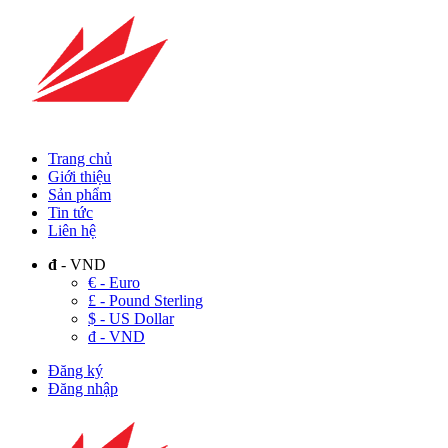
Trang chủ
Giới thiệu
Sản phẩm
Tin tức
Liên hệ
đ
- VND
€ - Euro
£ - Pound Sterling
$ - US Dollar
đ - VND
Đăng ký
Đăng nhập