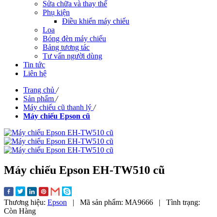
Sửa chữa và thay thế
Phụ kiện
Điều khiển máy chiếu
Loa
Bóng đèn máy chiếu
Bảng tương tác
Tư vấn người dùng
Tin tức
Liên hệ
Trang chủ
/
Sản phẩm
/
Máy chiếu cũ thanh lý
/
Máy chiếu Epson cũ
Máy chiếu Epson EH-TW510 cũ
Thương hiệu:
Epson
|
Mã sản phẩm:
MA9666
|
Tình trạng:
Còn Hàng