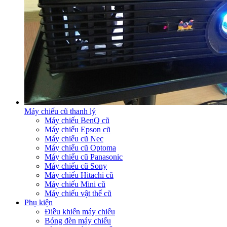
Máy chiếu cũ thanh lý
Máy chiếu BenQ cũ
Máy chiếu Epson cũ
Máy chiếu cũ Nec
Máy chiếu cũ Optoma
Máy chiếu cũ Panasonic
Máy chiếu cũ Sony
Máy chiếu Hitachi cũ
Máy chiếu Mini cũ
Máy chiếu vật thể cũ
Phụ kiện
Điều khiển máy chiếu
Bóng đèn máy chiếu