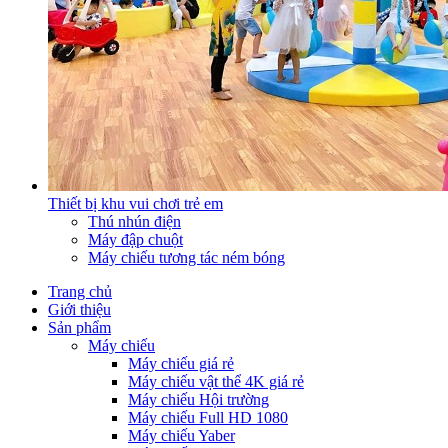
Thiết bị khu vui chơi trẻ em
Thú nhún điện
Máy đập chuột
Máy chiếu tương tác ném bóng
Trang chủ
Giới thiệu
Sản phẩm
Máy chiếu
Máy chiếu giá rẻ
Máy chiếu vật thể 4K giá rẻ
Máy chiếu Hội trường
Máy chiếu Full HD 1080
Máy chiếu Yaber