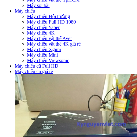
Máy soi bài
Máy chiếu
Máy chiếu Hội trường
Máy chiếu Full HD 1080
Máy chiếu Yaber
Máy chiếu 4K
Máy chiếu vật thể Aver
Máy chiếu vật thể 4K giá rẻ
Máy chiếu Xgimi
Máy chiếu Mini
Máy chiếu Viewsonic
Máy chiếu cũ Full HD
Máy chiếu cũ giá rẻ