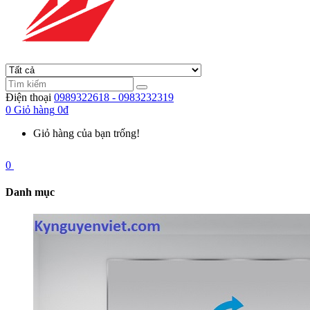
Điện thoại
0989322618 - 0983232319
0
Giỏ hàng
0đ
Giỏ hàng của bạn trống!
0
Danh mục