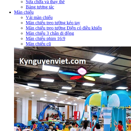
Sửa chữa và thay thế
Bảng tương tác
Màn chiếu
Vải màn chiếu
Màn chiếu treo tường kéo tay
Màn chiếu treo tường Điện có điều khiển
Màn chiếu 3 chân di động
Màn chiếu phim 16:9
Màn chiếu cũ