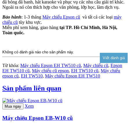
đá bóng đá banh, hát karaoke và phục vụ các nhu cầu giải trí khác.
Ngoài ra nó còn thích hợp cho văn phòng, lớp học, làm dịch vụ.
Bảo hành
: 1-3 tháng
Máy chiếu Epson cũ
và tất cả các loại
máy
chiếu cũ
tùy khu vực.
Miễn phí xem hàng, giao hàng
tại TP. Hồ Chí Minh, Hà Nội,
Toàn quốc.
Không có đánh giá nào cho sản phẩm này.
Từ khóa:
Máy chiếu Epson EH TW510 cũ
,
Máy chiếu cũ
,
Epson
EH TW510 cũ
,
Máy chiếu cũ epson
,
EH TW510 cũ
,
Máy chiếu
epson cũ
,
EH TW510
,
Máy chiếu Epson EH TW510
Sản phẩm liên quan
Xem
Mua ngay
Máy chiếu Epson EB-W10 cũ