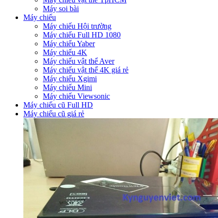
Máy soi bài
Máy chiếu
Máy chiếu Hội trường
Máy chiếu Full HD 1080
Máy chiếu Yaber
Máy chiếu 4K
Máy chiếu vật thể Aver
Máy chiếu vật thể 4K giá rẻ
Máy chiếu Xgimi
Máy chiếu Mini
Máy chiếu Viewsonic
Máy chiếu cũ Full HD
Máy chiếu cũ giá rẻ