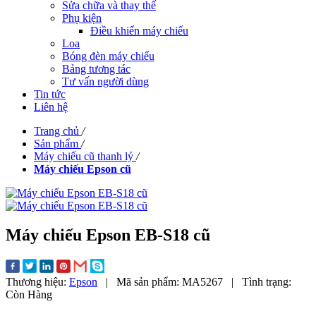
Sửa chữa và thay thế
Phụ kiện
Điều khiển máy chiếu
Loa
Bóng đèn máy chiếu
Bảng tương tác
Tư vấn người dùng
Tin tức
Liên hệ
Trang chủ
/
Sản phẩm
/
Máy chiếu cũ thanh lý
/
Máy chiếu Epson cũ
Máy chiếu Epson EB-S18 cũ
Thương hiệu:
Epson
|
Mã sản phẩm:
MA5267
|
Tình trạng:
Còn Hàng