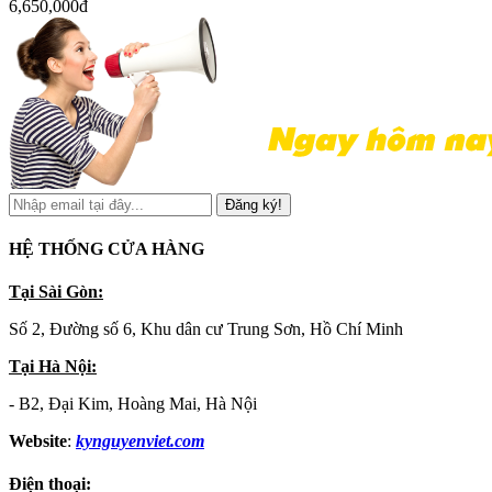
6,650,000đ
Đăng ký!
HỆ THỐNG CỬA HÀNG
Tại Sài Gòn:
Số 2, Đường số 6, Khu dân cư Trung Sơn, Hồ Chí Minh
Tại Hà Nội:
- B2, Đại Kim, Hoàng Mai, Hà Nội
Website
:
kynguyenviet.com
Điện thoại: