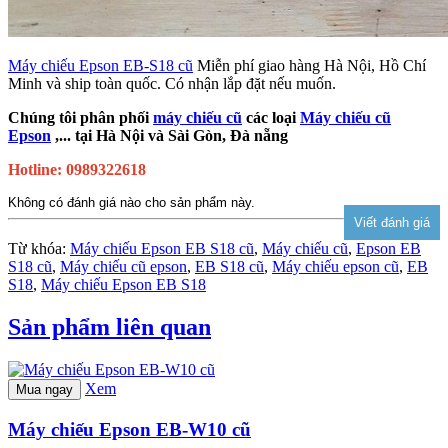
Máy chiếu Epson EB-S18 cũ
Miễn phí giao hàng Hà Nội, Hồ Chí
Minh và ship toàn quốc. Có nhận lắp đặt nếu muốn.
Chúng tôi phân phối
máy chiếu cũ
các loại
Máy chiếu cũ
Epson
,... tại Hà Nội và Sài Gòn, Đà nẵng
Hotline: 0989322618
Không có đánh giá nào cho sản phẩm này.
Từ khóa:
Máy chiếu Epson EB S18 cũ
,
Máy chiếu cũ
,
Epson EB
S18 cũ
,
Máy chiếu cũ epson
,
EB S18 cũ
,
Máy chiếu epson cũ
,
EB
S18
,
Máy chiếu Epson EB S18
Sản phẩm liên quan
Xem
Mua ngay
Máy chiếu Epson EB-W10 cũ