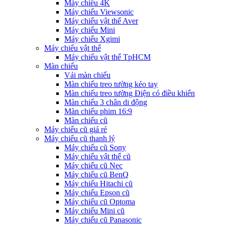
Máy chiếu 4K
Máy chiếu Viewsonic
Máy chiếu vật thể Aver
Máy chiếu Mini
Máy chiếu Xgimi
Máy chiếu vật thể
Máy chiếu vật thể TpHCM
Màn chiếu
Vải màn chiếu
Màn chiếu treo tường kéo tay
Màn chiếu treo tường Điện có điều khiển
Màn chiếu 3 chân di động
Màn chiếu phim 16:9
Màn chiếu cũ
Máy chiếu cũ giá rẻ
Máy chiếu cũ thanh lý
Máy chiếu cũ Sony
Máy chiếu vật thể cũ
Máy chiếu cũ Nec
Máy chiếu cũ BenQ
Máy chiếu Hitachi cũ
Máy chiếu Epson cũ
Máy chiếu cũ Optoma
Máy chiếu Mini cũ
Máy chiếu cũ Panasonic