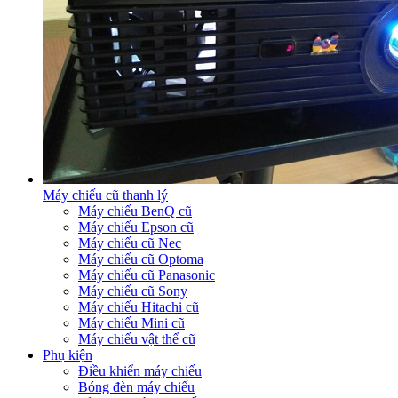
Máy chiếu cũ thanh lý
Máy chiếu BenQ cũ
Máy chiếu Epson cũ
Máy chiếu cũ Nec
Máy chiếu cũ Optoma
Máy chiếu cũ Panasonic
Máy chiếu cũ Sony
Máy chiếu Hitachi cũ
Máy chiếu Mini cũ
Máy chiếu vật thể cũ
Phụ kiện
Điều khiển máy chiếu
Bóng đèn máy chiếu