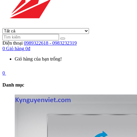
Điện thoại
0989322618 - 0983232319
0
Giỏ hàng
0đ
Giỏ hàng của bạn trống!
0
Danh mục