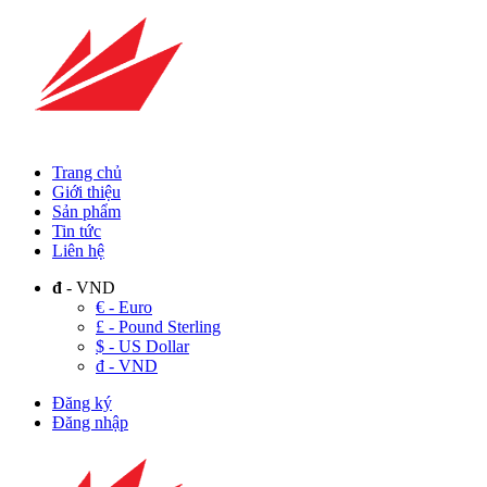
Trang chủ
Giới thiệu
Sản phẩm
Tin tức
Liên hệ
đ
- VND
€ - Euro
£ - Pound Sterling
$ - US Dollar
đ - VND
Đăng ký
Đăng nhập