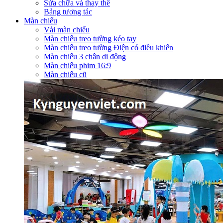
Sửa chữa và thay thế
Bảng tương tác
Màn chiếu
Vải màn chiếu
Màn chiếu treo tường kéo tay
Màn chiếu treo tường Điện có điều khiển
Màn chiếu 3 chân di động
Màn chiếu phim 16:9
Màn chiếu cũ