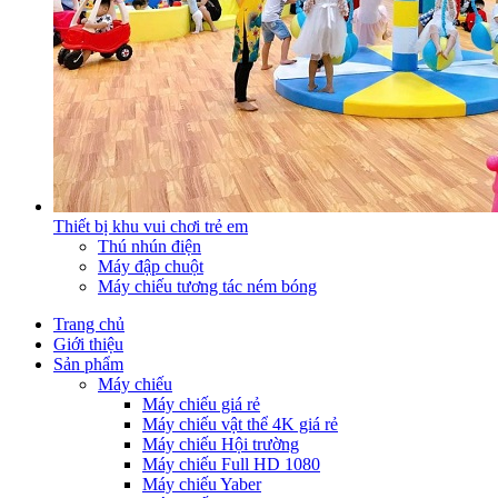
Thiết bị khu vui chơi trẻ em
Thú nhún điện
Máy đập chuột
Máy chiếu tương tác ném bóng
Trang chủ
Giới thiệu
Sản phẩm
Máy chiếu
Máy chiếu giá rẻ
Máy chiếu vật thể 4K giá rẻ
Máy chiếu Hội trường
Máy chiếu Full HD 1080
Máy chiếu Yaber