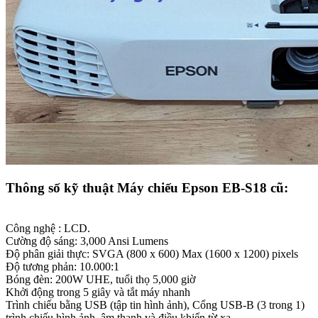
Thông số kỹ thuật Máy chiếu Epson EB-S18 cũ:
Công nghệ : LCD.
Cường độ sáng: 3,000 Ansi Lumens
Độ phân giải thực: SVGA (800 x 600) Max (1600 x 1200) pixels
Độ tương phản: 10.000:1
Bóng đèn: 200W UHE, tuổi thọ 5,000 giờ
Khởi động trong 5 giây và tắt máy nhanh
Trình chiếu bằng USB (tập tin hình ảnh), Cổng USB-B (3 trong 1)
trình chiếu hình ảnh, âm thanh và điều khiển từ xa