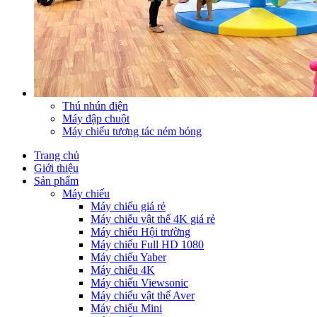
Thú nhún điện
Máy đập chuột
Máy chiếu tương tác ném bóng
Trang chủ
Giới thiệu
Sản phẩm
Máy chiếu
Máy chiếu giá rẻ
Máy chiếu vật thể 4K giá rẻ
Máy chiếu Hội trường
Máy chiếu Full HD 1080
Máy chiếu Yaber
Máy chiếu 4K
Máy chiếu Viewsonic
Máy chiếu vật thể Aver
Máy chiếu Mini