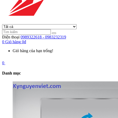
Điện thoại
0989322618 - 0983232319
0
Giỏ hàng
0đ
Giỏ hàng của bạn trống!
0
Danh mục