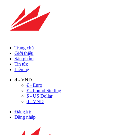
Trang chủ
Giới thiệu
Sản phẩm
Tin tức
Liên hệ
đ
- VND
€ - Euro
£ - Pound Sterling
$ - US Dollar
đ - VND
Đăng ký
Đăng nhập