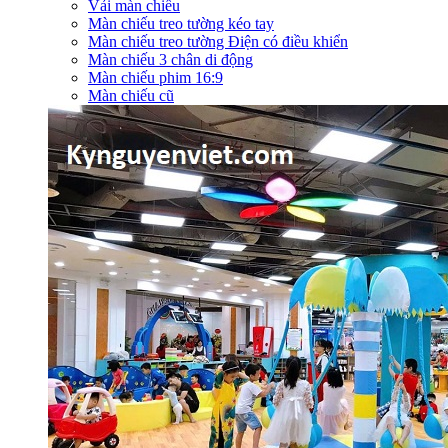
Vải màn chiếu
Màn chiếu treo tường kéo tay
Màn chiếu treo tường Điện có điều khiển
Màn chiếu 3 chân di động
Màn chiếu phim 16:9
Màn chiếu cũ