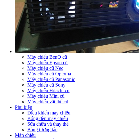
Máy chiếu BenQ cũ
Máy chiếu Epson cũ
Máy chiếu cũ Nec
Máy chiếu cũ Optoma
Máy chiếu cũ Panasonic
Máy chiếu cũ Sony
Máy chiếu Hitachi cũ
Máy chiếu Mini cũ
Máy chiếu vật thể cũ
Phụ kiện
Điều khiển máy chiếu
Bóng đèn máy chiếu
Sửa chữa và thay thế
Bảng tương tác
Màn chiếu