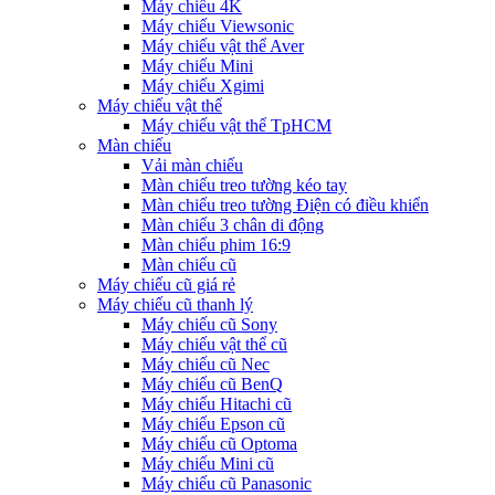
Máy chiếu 4K
Máy chiếu Viewsonic
Máy chiếu vật thể Aver
Máy chiếu Mini
Máy chiếu Xgimi
Máy chiếu vật thể
Máy chiếu vật thể TpHCM
Màn chiếu
Vải màn chiếu
Màn chiếu treo tường kéo tay
Màn chiếu treo tường Điện có điều khiển
Màn chiếu 3 chân di động
Màn chiếu phim 16:9
Màn chiếu cũ
Máy chiếu cũ giá rẻ
Máy chiếu cũ thanh lý
Máy chiếu cũ Sony
Máy chiếu vật thể cũ
Máy chiếu cũ Nec
Máy chiếu cũ BenQ
Máy chiếu Hitachi cũ
Máy chiếu Epson cũ
Máy chiếu cũ Optoma
Máy chiếu Mini cũ
Máy chiếu cũ Panasonic