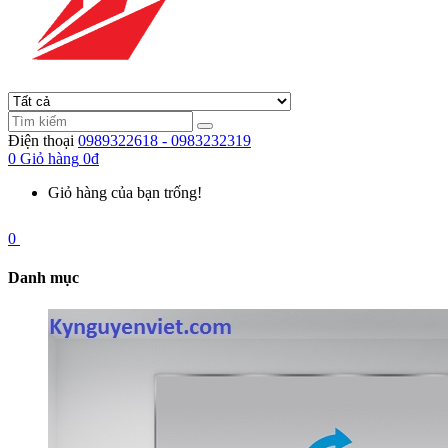
Điện thoại
0989322618 - 0983232319
0
Giỏ hàng
0đ
Giỏ hàng của bạn trống!
0
Danh mục