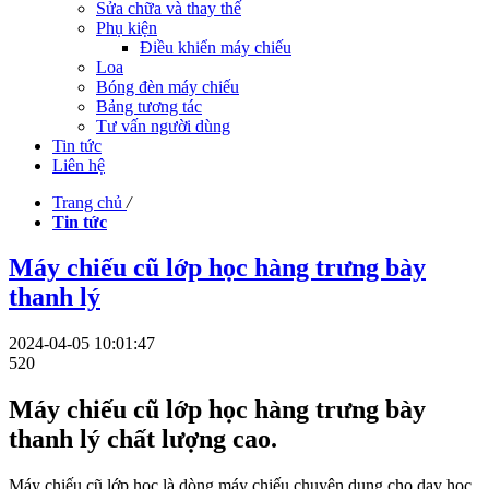
Sửa chữa và thay thế
Phụ kiện
Điều khiển máy chiếu
Loa
Bóng đèn máy chiếu
Bảng tương tác
Tư vấn người dùng
Tin tức
Liên hệ
Trang chủ
/
Tin tức
Máy chiếu cũ lớp học hàng trưng bày
thanh lý
2024-04-05 10:01:47
520
Máy chiếu cũ lớp học hàng trưng bày
thanh lý chất lượng cao.
Máy chiếu cũ lớp học là dòng máy chiếu chuyên dụng cho dạy học,