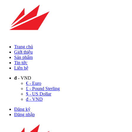
Trang chủ
Giới thiệu
Sản phẩm
Tin tức
Liên hệ
đ
- VND
€ - Euro
£ - Pound Sterling
$ - US Dollar
đ - VND
Đăng ký
Đăng nhập