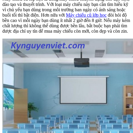
đào tạo và thuyết trình. Với loại máy chiếu này bạn cần tìm hiểu kỹ
vì chủ yếu bạn dùng trong môi trường ban ngày có ánh sáng hoặc
buổi tối thì bật điện. Hơn nữa với
Máy chiếu cũ lớp học
đòi hỏi độ
bền cao vì mỗi ngày bạn dùng ít nhất 2 giờ đến 8 giờ. Nếu máy kém
chất lượng thì không thể dùng được bền lâu, bắt buộc bạn phải tìm
được địa chỉ uy tín để mua máy chiếu còn mới, còn đẹp và còn zin.