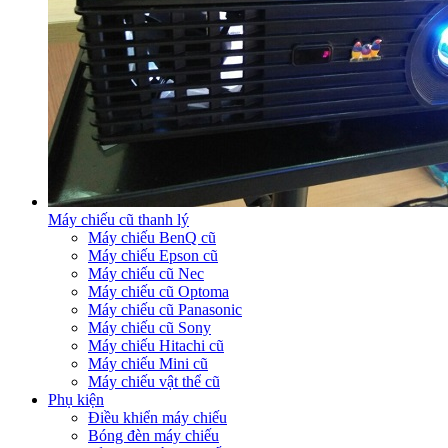
Máy chiếu cũ thanh lý
Máy chiếu BenQ cũ
Máy chiếu Epson cũ
Máy chiếu cũ Nec
Máy chiếu cũ Optoma
Máy chiếu cũ Panasonic
Máy chiếu cũ Sony
Máy chiếu Hitachi cũ
Máy chiếu Mini cũ
Máy chiếu vật thể cũ
Phụ kiện
Điều khiển máy chiếu
Bóng đèn máy chiếu