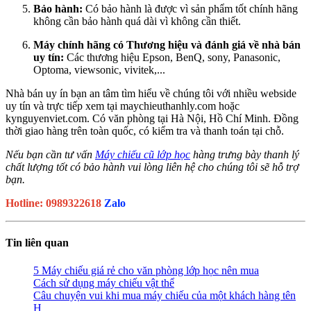
Bảo hành:
Có bảo hành là được vì sản phẩm tốt chính hãng
không cần bảo hành quá dài vì không cần thiết.
Máy chính hãng có Thương hiệu và đánh giá về nhà bán
uy tín:
Các thương hiệu Epson, BenQ, sony, Panasonic,
Optoma, viewsonic, vivitek,...
Nhà bán uy ín bạn an tâm tìm hiểu về chúng tôi với nhiều webside
uy tín và trực tiếp xem tại maychieuthanhly.com hoặc
kynguyenviet.com. Có văn phòng tại Hà Nội, Hồ Chí Minh. Đồng
thời giao hàng trên toàn quốc, có kiểm tra và thanh toán tại chỗ.
Nếu bạn cần tư vấn
Máy chiếu cũ lớp học
hàng trưng bày thanh lý
chất lượng tốt có bảo hành vui lòng liên hệ cho chúng tôi sẽ hỗ trợ
bạn.
Hotline: 0989322618
Zalo
Tin liên quan
5 Máy chiếu giá rẻ cho văn phòng lớp học nên mua
Cách sử dụng máy chiếu vật thể
Câu chuyện vui khi mua máy chiếu của một khách hàng tên
H