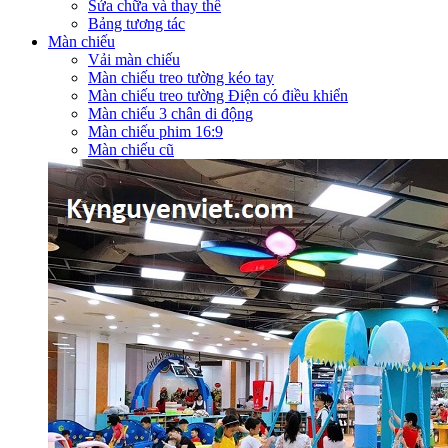
Sửa chữa và thay thế
Bảng tương tác
Màn chiếu
Vải màn chiếu
Màn chiếu treo tường kéo tay
Màn chiếu treo tường Điện có điều khiển
Màn chiếu 3 chân di động
Màn chiếu phim 16:9
Màn chiếu cũ