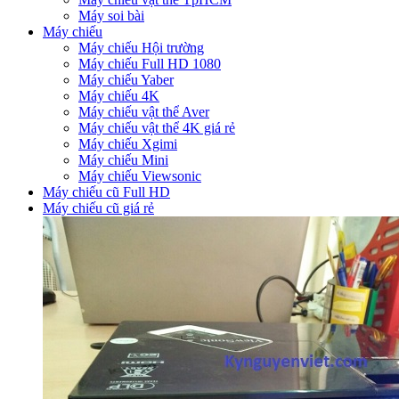
Máy soi bài
Máy chiếu
Máy chiếu Hội trường
Máy chiếu Full HD 1080
Máy chiếu Yaber
Máy chiếu 4K
Máy chiếu vật thể Aver
Máy chiếu vật thể 4K giá rẻ
Máy chiếu Xgimi
Máy chiếu Mini
Máy chiếu Viewsonic
Máy chiếu cũ Full HD
Máy chiếu cũ giá rẻ