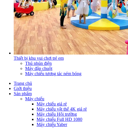
Thiết bị khu vui chơi trẻ em
Thú nhún điện
Máy đập chuột
Máy chiếu tương tác ném bóng
Trang chủ
Giới thiệu
Sản phẩm
Máy chiếu
Máy chiếu giá rẻ
Máy chiếu vật thể 4K giá rẻ
Máy chiếu Hội trường
Máy chiếu Full HD 1080
Máy chiếu Yaber