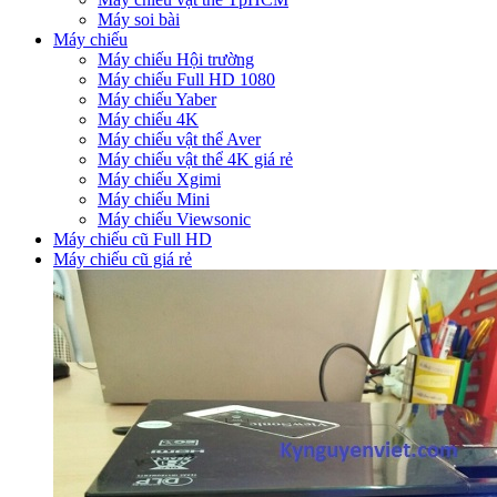
Máy soi bài
Máy chiếu
Máy chiếu Hội trường
Máy chiếu Full HD 1080
Máy chiếu Yaber
Máy chiếu 4K
Máy chiếu vật thể Aver
Máy chiếu vật thể 4K giá rẻ
Máy chiếu Xgimi
Máy chiếu Mini
Máy chiếu Viewsonic
Máy chiếu cũ Full HD
Máy chiếu cũ giá rẻ