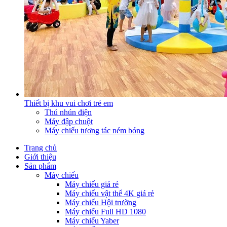
Thiết bị khu vui chơi trẻ em
Thú nhún điện
Máy đập chuột
Máy chiếu tương tác ném bóng
Trang chủ
Giới thiệu
Sản phẩm
Máy chiếu
Máy chiếu giá rẻ
Máy chiếu vật thể 4K giá rẻ
Máy chiếu Hội trường
Máy chiếu Full HD 1080
Máy chiếu Yaber