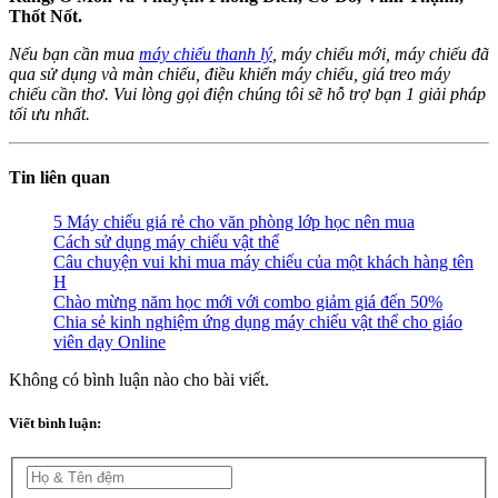
Thốt Nốt.
Nếu bạn cần mua
máy chiếu thanh lý
, máy chiếu mới, máy chiếu đã
qua sử dụng và màn chiếu, điều khiển máy chiếu, giá treo máy
chiếu cần thơ. Vui lòng gọi điện chúng tôi sẽ hỗ trợ bạn 1 giải pháp
tối ưu nhất.
Tin liên quan
5 Máy chiếu giá rẻ cho văn phòng lớp học nên mua
Cách sử dụng máy chiếu vật thể
Câu chuyện vui khi mua máy chiếu của một khách hàng tên
H
Chào mừng năm học mới với combo giảm giá đến 50%
Chia sẻ kinh nghiệm ứng dụng máy chiếu vật thể cho giáo
viên dạy Online
Không có bình luận nào cho bài viết.
Viết bình luận: