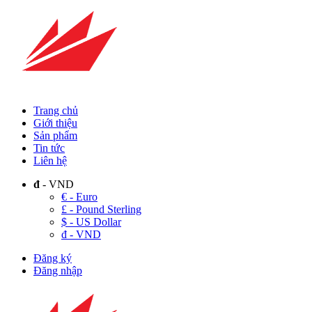
Trang chủ
Giới thiệu
Sản phẩm
Tin tức
Liên hệ
đ
- VND
€ - Euro
£ - Pound Sterling
$ - US Dollar
đ - VND
Đăng ký
Đăng nhập