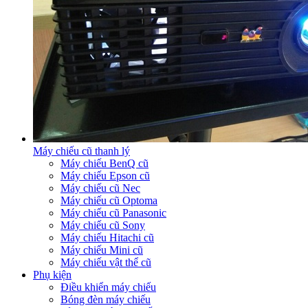
Máy chiếu cũ thanh lý
Máy chiếu BenQ cũ
Máy chiếu Epson cũ
Máy chiếu cũ Nec
Máy chiếu cũ Optoma
Máy chiếu cũ Panasonic
Máy chiếu cũ Sony
Máy chiếu Hitachi cũ
Máy chiếu Mini cũ
Máy chiếu vật thể cũ
Phụ kiện
Điều khiển máy chiếu
Bóng đèn máy chiếu