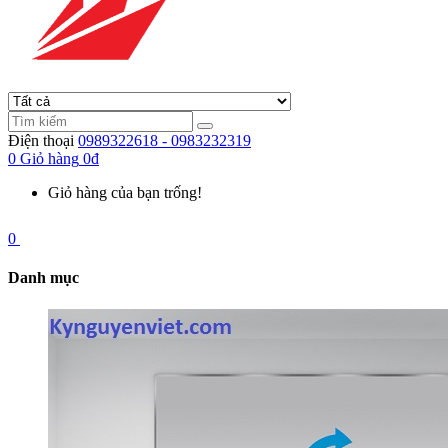
Điện thoại
0989322618 - 0983232319
0
Giỏ hàng
0đ
Giỏ hàng của bạn trống!
0
Danh mục