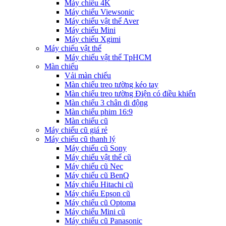
Máy chiếu 4K
Máy chiếu Viewsonic
Máy chiếu vật thể Aver
Máy chiếu Mini
Máy chiếu Xgimi
Máy chiếu vật thể
Máy chiếu vật thể TpHCM
Màn chiếu
Vải màn chiếu
Màn chiếu treo tường kéo tay
Màn chiếu treo tường Điện có điều khiển
Màn chiếu 3 chân di động
Màn chiếu phim 16:9
Màn chiếu cũ
Máy chiếu cũ giá rẻ
Máy chiếu cũ thanh lý
Máy chiếu cũ Sony
Máy chiếu vật thể cũ
Máy chiếu cũ Nec
Máy chiếu cũ BenQ
Máy chiếu Hitachi cũ
Máy chiếu Epson cũ
Máy chiếu cũ Optoma
Máy chiếu Mini cũ
Máy chiếu cũ Panasonic