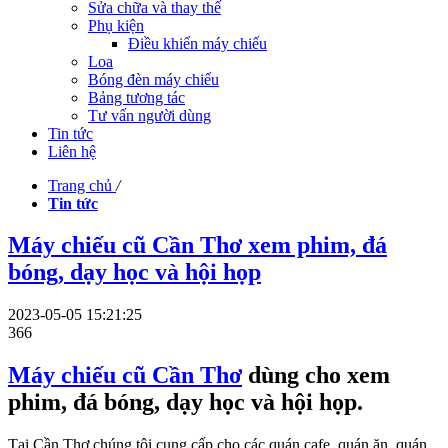
Sửa chữa và thay thế
Phụ kiện
Điều khiển máy chiếu
Loa
Bóng đèn máy chiếu
Bảng tương tác
Tư vấn người dùng
Tin tức
Liên hệ
Trang chủ
/
Tin tức
Máy chiếu cũ Cần Thơ xem phim, đá
bóng, dạy học và hội họp
2023-05-05 15:21:25
366
Máy chiếu cũ Cần Thơ
dùng cho xem
phim, đá bóng, dạy học và hội họp.
Tại Cần Thơ chúng tôi cung cấp cho các quán cafe, quán ăn, quán