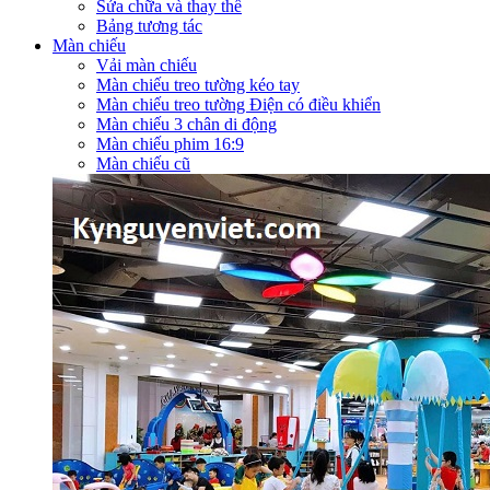
Sửa chữa và thay thế
Bảng tương tác
Màn chiếu
Vải màn chiếu
Màn chiếu treo tường kéo tay
Màn chiếu treo tường Điện có điều khiển
Màn chiếu 3 chân di động
Màn chiếu phim 16:9
Màn chiếu cũ