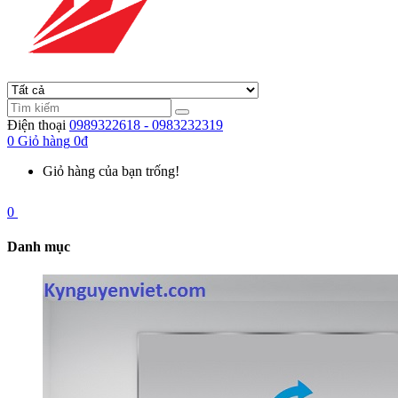
Điện thoại
0989322618 - 0983232319
0
Giỏ hàng
0đ
Giỏ hàng của bạn trống!
0
Danh mục