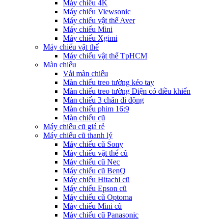
Máy chiếu 4K
Máy chiếu Viewsonic
Máy chiếu vật thể Aver
Máy chiếu Mini
Máy chiếu Xgimi
Máy chiếu vật thể
Máy chiếu vật thể TpHCM
Màn chiếu
Vải màn chiếu
Màn chiếu treo tường kéo tay
Màn chiếu treo tường Điện có điều khiển
Màn chiếu 3 chân di động
Màn chiếu phim 16:9
Màn chiếu cũ
Máy chiếu cũ giá rẻ
Máy chiếu cũ thanh lý
Máy chiếu cũ Sony
Máy chiếu vật thể cũ
Máy chiếu cũ Nec
Máy chiếu cũ BenQ
Máy chiếu Hitachi cũ
Máy chiếu Epson cũ
Máy chiếu cũ Optoma
Máy chiếu Mini cũ
Máy chiếu cũ Panasonic