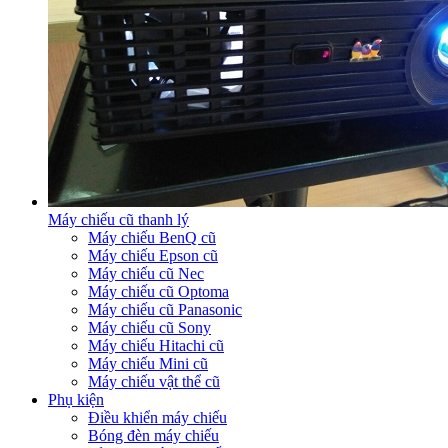
Máy chiếu cũ thanh lý
Máy chiếu BenQ cũ
Máy chiếu Epson cũ
Máy chiếu cũ Nec
Máy chiếu cũ Optoma
Máy chiếu cũ Panasonic
Máy chiếu cũ Sony
Máy chiếu Hitachi cũ
Máy chiếu Mini cũ
Máy chiếu vật thể cũ
Phụ kiện
Điều khiển máy chiếu
Bóng đèn máy chiếu