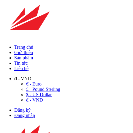
Trang chủ
Giới thiệu
Sản phẩm
Tin tức
Liên hệ
đ
- VND
€ - Euro
£ - Pound Sterling
$ - US Dollar
đ - VND
Đăng ký
Đăng nhập