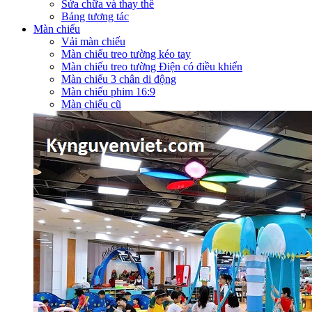
Sửa chữa và thay thế
Bảng tương tác
Màn chiếu
Vải màn chiếu
Màn chiếu treo tường kéo tay
Màn chiếu treo tường Điện có điều khiển
Màn chiếu 3 chân di động
Màn chiếu phim 16:9
Màn chiếu cũ