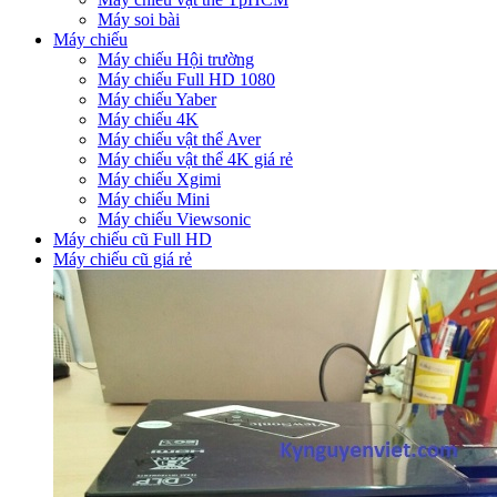
Máy soi bài
Máy chiếu
Máy chiếu Hội trường
Máy chiếu Full HD 1080
Máy chiếu Yaber
Máy chiếu 4K
Máy chiếu vật thể Aver
Máy chiếu vật thể 4K giá rẻ
Máy chiếu Xgimi
Máy chiếu Mini
Máy chiếu Viewsonic
Máy chiếu cũ Full HD
Máy chiếu cũ giá rẻ