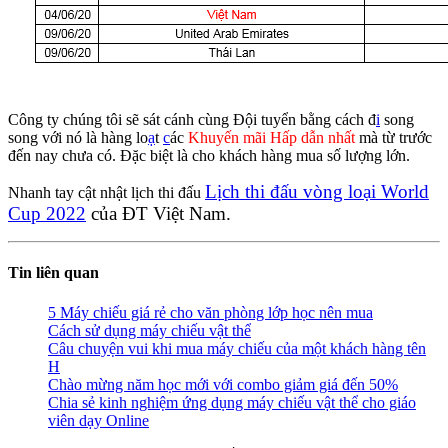
Công ty chúng tôi sẽ sát cánh cùng Đội tuyển bằng cách đ
i
song
song với nó là hàng lo
ạ
t
c
ác
Khuyến mãi Hấp dẫn nhất
mà từ trước
đến nay chưa có. Đặc biệt là cho khách hàng mua số lượng lớn.
Lịch thi đấu vòng loại World
Nhanh tay cật nhật lịch thi đấu
Cup 2022
của ĐT Việt Nam.
Tin liên quan
5 Máy chiếu giá rẻ cho văn phòng lớp học nên mua
Cách sử dụng máy chiếu vật thể
Câu chuyện vui khi mua máy chiếu của một khách hàng tên
H
Chào mừng năm học mới với combo giảm giá đến 50%
Chia sẻ kinh nghiệm ứng dụng máy chiếu vật thể cho giáo
viên dạy Online