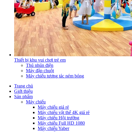
Thiết bị khu vui chơi trẻ em
Thú nhún điện
Máy đập chuột
Máy chiếu tương tác ném bóng
Trang chủ
Giới thiệu
Sản phẩm
Máy chiếu
Máy chiếu giá rẻ
Máy chiếu vật thể 4K giá rẻ
Máy chiếu Hội trường
Máy chiếu Full HD 1080
Máy chiếu Yaber