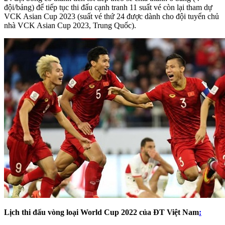
đội/bảng) để tiếp tục thi đấu cạnh tranh 11 suất vé còn lại tham dự
VCK Asian Cup 2023 (suất vé thứ 24 được dành cho đội tuyển chủ
nhà VCK Asian Cup 2023, Trung Quốc).
Lịch thi đấu vòng loại World Cup 2022 của ĐT Việt Nam
: