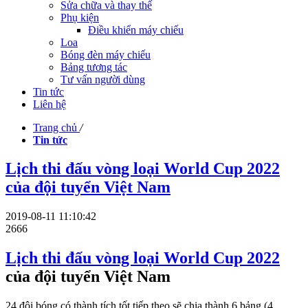
Sửa chữa và thay thế
Phụ kiện
Điều khiển máy chiếu
Loa
Bóng đèn máy chiếu
Bảng tương tác
Tư vấn người dùng
Tin tức
Liên hệ
Trang chủ
/
Tin tức
Lịch thi đấu vòng loại World Cup 2022
của đội tuyển Việt Nam
2019-08-11 11:10:42
2666
Lịch thi đấu vòng loại World Cup 2022
của đội tuyển Việt Nam
24 đội bóng có thành tích tốt tiếp theo sẽ chia thành 6 bảng (4