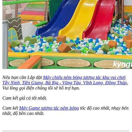
Nếu bạn cần Lắp đặt
Máy chiếu ném bóng tương tác khu vui chơi
Tây Ninh, Tiền Giang, Bà Rịa - Vũng Tàu, Vĩnh Long, Đồng Tháp
.
Vui lòng gọi điện chúng tôi sẽ hỗ trợ bạn.
Cam kết giá cả tốt nhất.
Cam kết
Máy Game tương tác ném bóng
tốc độ cao nhất, nhạy bén
nhất, độ bền cao nhất.