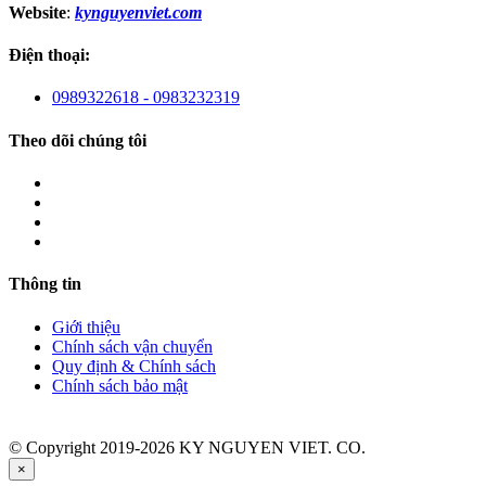
Website
:
kynguyenviet.com
Điện thoại:
0989322618 - 0983232319
Theo dõi chúng tôi
Thông tin
Giới thiệu
Chính sách vận chuyển
Quy định & Chính sách
Chính sách bảo mật
© Copyright 2019-2026 KY NGUYEN VIET. CO.
×