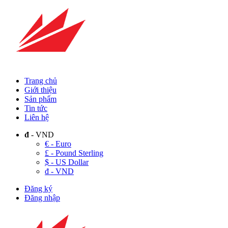
Trang chủ
Giới thiệu
Sản phẩm
Tin tức
Liên hệ
đ
- VND
€ - Euro
£ - Pound Sterling
$ - US Dollar
đ - VND
Đăng ký
Đăng nhập