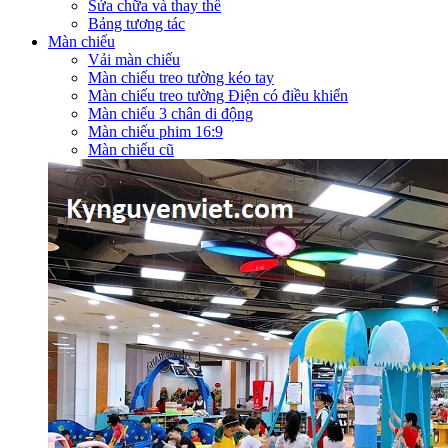
Sửa chữa và thay thế
Bảng tương tác
Màn chiếu
Vải màn chiếu
Màn chiếu treo tường kéo tay
Màn chiếu treo tường Điện có điều khiển
Màn chiếu 3 chân di động
Màn chiếu phim 16:9
Màn chiếu cũ