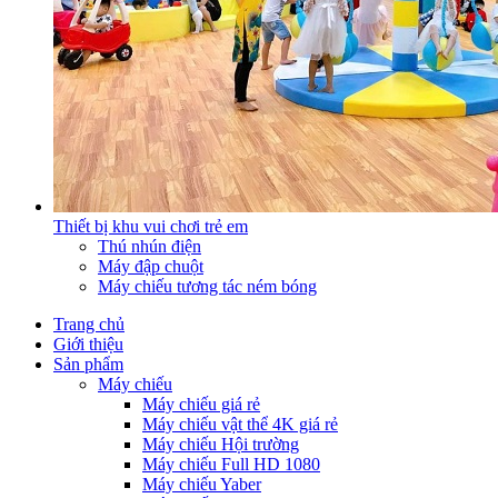
Thiết bị khu vui chơi trẻ em
Thú nhún điện
Máy đập chuột
Máy chiếu tương tác ném bóng
Trang chủ
Giới thiệu
Sản phẩm
Máy chiếu
Máy chiếu giá rẻ
Máy chiếu vật thể 4K giá rẻ
Máy chiếu Hội trường
Máy chiếu Full HD 1080
Máy chiếu Yaber