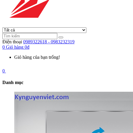
Điện thoại
0989322618 - 0983232319
0
Giỏ hàng
0đ
Giỏ hàng của bạn trống!
0
Danh mục