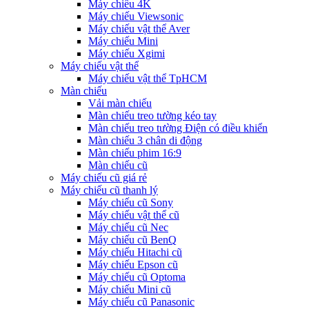
Máy chiếu 4K
Máy chiếu Viewsonic
Máy chiếu vật thể Aver
Máy chiếu Mini
Máy chiếu Xgimi
Máy chiếu vật thể
Máy chiếu vật thể TpHCM
Màn chiếu
Vải màn chiếu
Màn chiếu treo tường kéo tay
Màn chiếu treo tường Điện có điều khiển
Màn chiếu 3 chân di động
Màn chiếu phim 16:9
Màn chiếu cũ
Máy chiếu cũ giá rẻ
Máy chiếu cũ thanh lý
Máy chiếu cũ Sony
Máy chiếu vật thể cũ
Máy chiếu cũ Nec
Máy chiếu cũ BenQ
Máy chiếu Hitachi cũ
Máy chiếu Epson cũ
Máy chiếu cũ Optoma
Máy chiếu Mini cũ
Máy chiếu cũ Panasonic