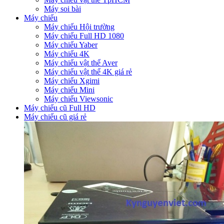
Máy soi bài
Máy chiếu
Máy chiếu Hội trường
Máy chiếu Full HD 1080
Máy chiếu Yaber
Máy chiếu 4K
Máy chiếu vật thể Aver
Máy chiếu vật thể 4K giá rẻ
Máy chiếu Xgimi
Máy chiếu Mini
Máy chiếu Viewsonic
Máy chiếu cũ Full HD
Máy chiếu cũ giá rẻ