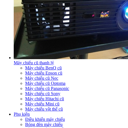
Máy chiếu cũ thanh lý
Máy chiếu BenQ cũ
Máy chiếu Epson cũ
Máy chiếu cũ Nec
Máy chiếu cũ Optoma
Máy chiếu cũ Panasonic
Máy chiếu cũ Sony
Máy chiếu Hitachi cũ
Máy chiếu Mini cũ
Máy chiếu vật thể cũ
Phụ kiện
Điều khiển máy chiếu
Bóng đèn máy chiếu