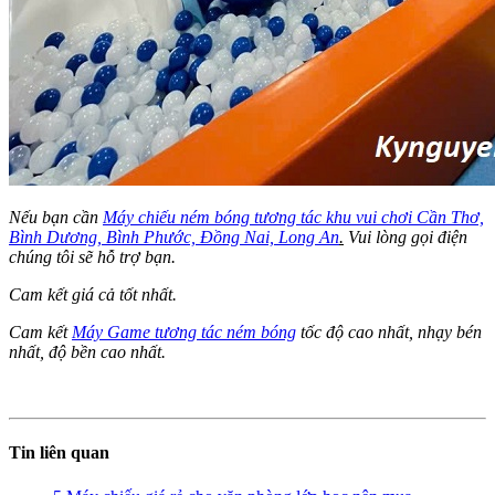
Nếu bạn cần
Máy chiếu ném bóng tương tác khu vui chơi Cần Thơ,
Bình Dương, Bình Phước, Đồng Nai, Long An
.
Vui lòng gọi điện
chúng tôi sẽ hỗ trợ bạn.
Cam kết giá cả tốt nhất.
Cam kết
Máy Game tương tác ném bóng
tốc độ cao nhất, nhạy bén
nhất, độ bền cao nhất.
Tin liên quan