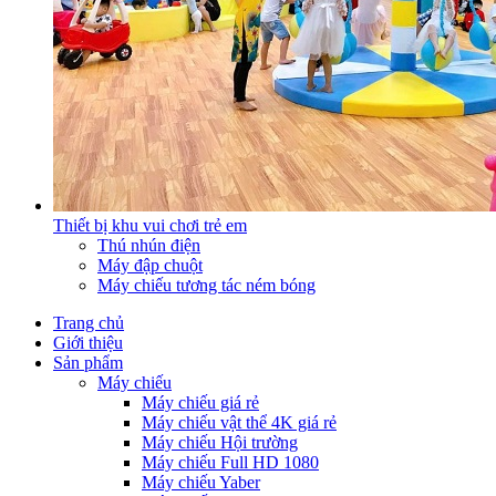
Thiết bị khu vui chơi trẻ em
Thú nhún điện
Máy đập chuột
Máy chiếu tương tác ném bóng
Trang chủ
Giới thiệu
Sản phẩm
Máy chiếu
Máy chiếu giá rẻ
Máy chiếu vật thể 4K giá rẻ
Máy chiếu Hội trường
Máy chiếu Full HD 1080
Máy chiếu Yaber