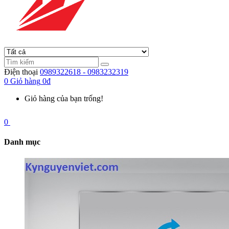
Điện thoại
0989322618 - 0983232319
0
Giỏ hàng
0đ
Giỏ hàng của bạn trống!
0
Danh mục