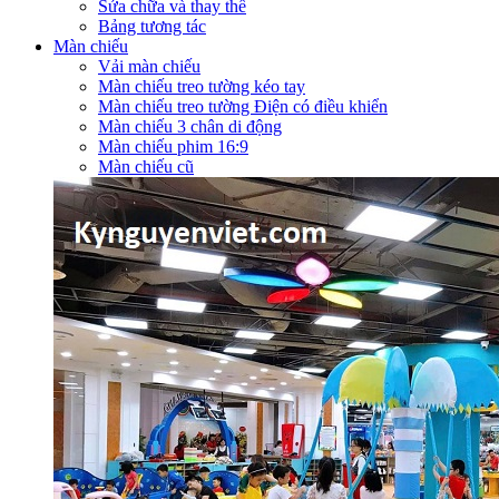
Sửa chữa và thay thế
Bảng tương tác
Màn chiếu
Vải màn chiếu
Màn chiếu treo tường kéo tay
Màn chiếu treo tường Điện có điều khiển
Màn chiếu 3 chân di động
Màn chiếu phim 16:9
Màn chiếu cũ