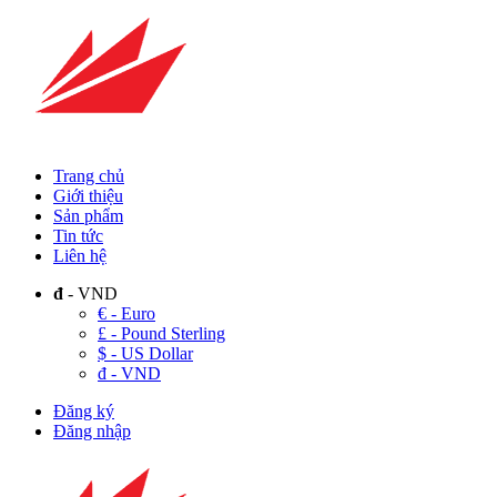
Trang chủ
Giới thiệu
Sản phẩm
Tin tức
Liên hệ
đ
- VND
€ - Euro
£ - Pound Sterling
$ - US Dollar
đ - VND
Đăng ký
Đăng nhập