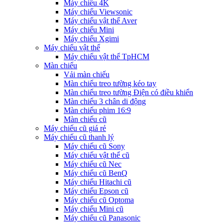
Máy chiếu 4K
Máy chiếu Viewsonic
Máy chiếu vật thể Aver
Máy chiếu Mini
Máy chiếu Xgimi
Máy chiếu vật thể
Máy chiếu vật thể TpHCM
Màn chiếu
Vải màn chiếu
Màn chiếu treo tường kéo tay
Màn chiếu treo tường Điện có điều khiển
Màn chiếu 3 chân di động
Màn chiếu phim 16:9
Màn chiếu cũ
Máy chiếu cũ giá rẻ
Máy chiếu cũ thanh lý
Máy chiếu cũ Sony
Máy chiếu vật thể cũ
Máy chiếu cũ Nec
Máy chiếu cũ BenQ
Máy chiếu Hitachi cũ
Máy chiếu Epson cũ
Máy chiếu cũ Optoma
Máy chiếu Mini cũ
Máy chiếu cũ Panasonic