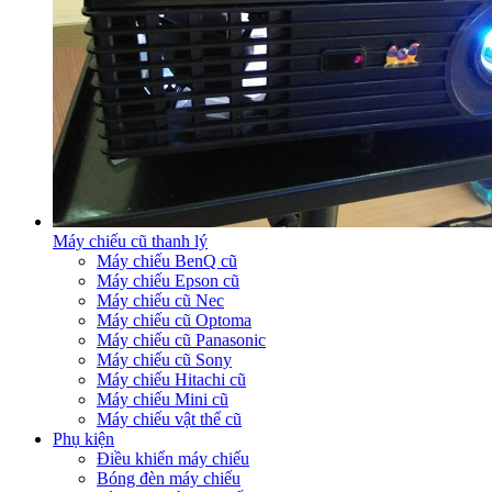
Máy chiếu cũ thanh lý
Máy chiếu BenQ cũ
Máy chiếu Epson cũ
Máy chiếu cũ Nec
Máy chiếu cũ Optoma
Máy chiếu cũ Panasonic
Máy chiếu cũ Sony
Máy chiếu Hitachi cũ
Máy chiếu Mini cũ
Máy chiếu vật thể cũ
Phụ kiện
Điều khiển máy chiếu
Bóng đèn máy chiếu