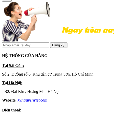
Đăng ký!
HỆ THỐNG CỬA HÀNG
Tại Sài Gòn:
Số 2, Đường số 6, Khu dân cư Trung Sơn, Hồ Chí Minh
Tại Hà Nội:
- B2, Đại Kim, Hoàng Mai, Hà Nội
Website
:
kynguyenviet.com
Điện thoại: