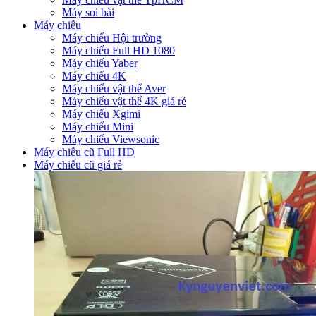
Máy soi bài
Máy chiếu
Máy chiếu Hội trường
Máy chiếu Full HD 1080
Máy chiếu Yaber
Máy chiếu 4K
Máy chiếu vật thể Aver
Máy chiếu vật thể 4K giá rẻ
Máy chiếu Xgimi
Máy chiếu Mini
Máy chiếu Viewsonic
Máy chiếu cũ Full HD
Máy chiếu cũ giá rẻ