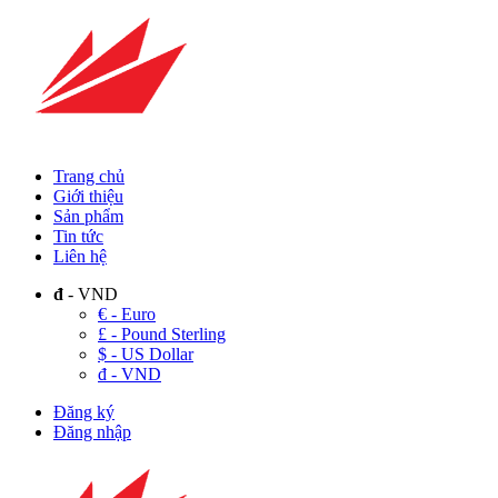
Trang chủ
Giới thiệu
Sản phẩm
Tin tức
Liên hệ
đ
- VND
€ - Euro
£ - Pound Sterling
$ - US Dollar
đ - VND
Đăng ký
Đăng nhập