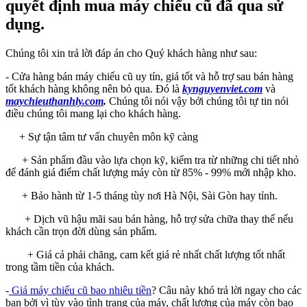
quyết định mua máy chiếu cũ đã qua sử
dụng.
Chúng tôi xin trả lời đáp án cho Quý khách hàng như sau:
- Cửa hàng bán máy chiếu cũ uy tín, giá tốt và hỗ trợ sau bán hàng
tốt khách hàng không nên bỏ qua. Đó là
kynguyenviet.com
và
maychieuthanhly.com
.
Chúng tôi nói vậy bởi chúng tôi tự tin nói
điều chúng tôi mang lại cho khách hàng.
+ Sự tận tâm tư vấn chuyên môn kỹ càng
+ Sản phẩm đầu vào lựa chọn kỹ, kiểm tra từ những chi tiết nhỏ
để đánh giá điểm chất lượng máy còn từ 85% - 99% mới nhập kho.
+ Bảo hành từ 1-5 tháng tùy nơi Hà Nội, Sài Gòn hay tỉnh.
+ Dịch vũ hậu mãi sau bán hàng, hỗ trợ sửa chữa thay thế nếu
khách cần trọn đời dùng sản phẩm.
+ Giá cả phải chăng, cam kết giá rẻ nhất chất lượng tốt nhất
trong tầm tiền của khách.
-
Giá máy chiếu cũ bao nhiêu tiền
? Câu này khó trả lời ngay cho các
bạn bởi vì tùy vào tình trạng của máy, chất lượng của máy còn bao