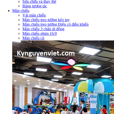
Sửa chữa và thay thế
Bảng tương tác
Màn chiếu
Vải màn chiếu
Màn chiếu treo tường kéo tay
Màn chiếu treo tường Điện có điều khiển
Màn chiếu 3 chân di động
Màn chiếu phim 16:9
Màn chiếu cũ