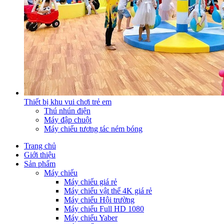
Thiết bị khu vui chơi trẻ em
Thú nhún điện
Máy đập chuột
Máy chiếu tương tác ném bóng
Trang chủ
Giới thiệu
Sản phẩm
Máy chiếu
Máy chiếu giá rẻ
Máy chiếu vật thể 4K giá rẻ
Máy chiếu Hội trường
Máy chiếu Full HD 1080
Máy chiếu Yaber