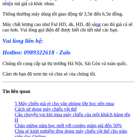
nhi
ê
u mà giá cả khác nhau.
Thông thường máy dùng tốt giao động từ 3,5tr đến 6,5tr đồng.
Máy chất lượng cao như Ful HD, 4k, HD, độ sá
n
g cao thì giá cả sẽ
cao hơn. Vui lòng gọi điện để được biết chi tiết nhé các bạn.
Vui lòng liên hệ:
Hotline: 0989322618 - Zalo
Chúng tôi cung cấp tại thị trường Hà Nội, Sài Gòn và toàn quốc.
Cám ơn bạn đã xem tin và chia sẻ của chúng tôi.
Tin liên quan
5 Máy chiếu giá rẻ cho văn phòng lớp học nên mua
Cách sử dụng máy chiếu vật thể
Câu chuyện vui khi mua máy chiếu của một khách hàng tên
H
Chào mừng năm học mới với combo giảm giá đến 50%
Chia sẻ kinh nghiệm ứng dụng máy chiếu vật thể cho giáo
viên dạy Online