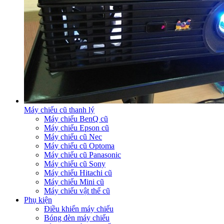
Máy chiếu cũ thanh lý
Máy chiếu BenQ cũ
Máy chiếu Epson cũ
Máy chiếu cũ Nec
Máy chiếu cũ Optoma
Máy chiếu cũ Panasonic
Máy chiếu cũ Sony
Máy chiếu Hitachi cũ
Máy chiếu Mini cũ
Máy chiếu vật thể cũ
Phụ kiện
Điều khiển máy chiếu
Bóng đèn máy chiếu