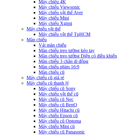
Máy chiếu 4K
Máy chiếu Viewsonic
Máy chiếu vật thể Aver
Máy chiếu Mini
Máy chiếu Xgimi
Máy chiếu vật thể
Máy chiếu vật thể TpHCM
Màn chiếu
Vải màn chiếu
Màn chiếu treo tường kéo tay
Màn chiếu treo tường Điện có điều khiển
Màn chiếu 3 chân di động
Màn chiếu phim 16:9
Màn chiếu cũ
Máy chiếu cũ giá rẻ
Máy chiếu cũ thanh lý
Máy chiếu cũ Sony
Máy chiếu vật thể cũ
Máy chiếu cũ Nec
Máy chiếu cũ BenQ
Máy chiếu Hitachi cũ
Máy chiếu Epson cũ
Máy chiếu cũ Optoma
Máy chiếu Mini cũ
Máy chiếu cũ Panasonic