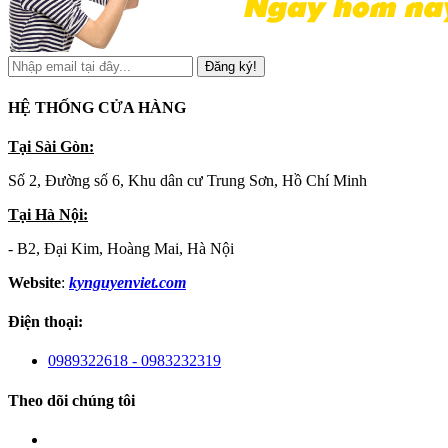
Đăng ký!
HỆ THỐNG CỬA HÀNG
Tại Sài Gòn:
Số 2, Đường số 6, Khu dân cư Trung Sơn, Hồ Chí Minh
Tại Hà Nội:
- B2, Đại Kim, Hoàng Mai, Hà Nội
Website
:
kynguyenviet.com
Điện thoại:
0989322618 - 0983232319
Theo dõi chúng tôi