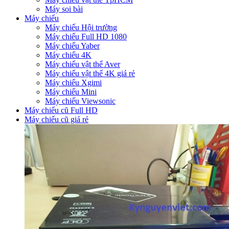
Máy soi bài
Máy chiếu
Máy chiếu Hội trường
Máy chiếu Full HD 1080
Máy chiếu Yaber
Máy chiếu 4K
Máy chiếu vật thể Aver
Máy chiếu vật thể 4K giá rẻ
Máy chiếu Xgimi
Máy chiếu Mini
Máy chiếu Viewsonic
Máy chiếu cũ Full HD
Máy chiếu cũ giá rẻ