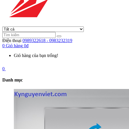
Điện thoại
0989322618 - 0983232319
0
Giỏ hàng
0đ
Giỏ hàng của bạn trống!
0
Danh mục