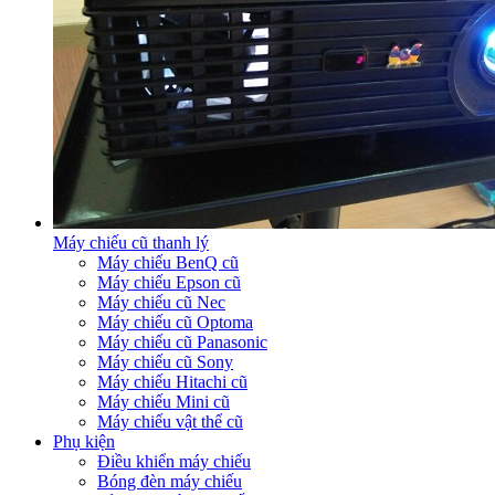
Máy chiếu cũ thanh lý
Máy chiếu BenQ cũ
Máy chiếu Epson cũ
Máy chiếu cũ Nec
Máy chiếu cũ Optoma
Máy chiếu cũ Panasonic
Máy chiếu cũ Sony
Máy chiếu Hitachi cũ
Máy chiếu Mini cũ
Máy chiếu vật thể cũ
Phụ kiện
Điều khiển máy chiếu
Bóng đèn máy chiếu