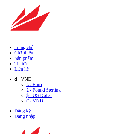
Trang chủ
Giới thiệu
Sản phẩm
Tin tức
Liên hệ
đ
- VND
€ - Euro
£ - Pound Sterling
$ - US Dollar
đ - VND
Đăng ký
Đăng nhập