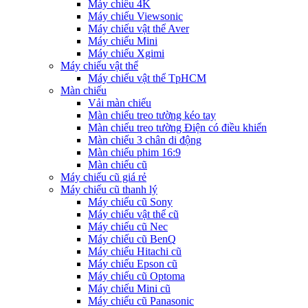
Máy chiếu 4K
Máy chiếu Viewsonic
Máy chiếu vật thể Aver
Máy chiếu Mini
Máy chiếu Xgimi
Máy chiếu vật thể
Máy chiếu vật thể TpHCM
Màn chiếu
Vải màn chiếu
Màn chiếu treo tường kéo tay
Màn chiếu treo tường Điện có điều khiển
Màn chiếu 3 chân di động
Màn chiếu phim 16:9
Màn chiếu cũ
Máy chiếu cũ giá rẻ
Máy chiếu cũ thanh lý
Máy chiếu cũ Sony
Máy chiếu vật thể cũ
Máy chiếu cũ Nec
Máy chiếu cũ BenQ
Máy chiếu Hitachi cũ
Máy chiếu Epson cũ
Máy chiếu cũ Optoma
Máy chiếu Mini cũ
Máy chiếu cũ Panasonic