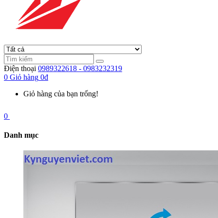
Điện thoại
0989322618 - 0983232319
0
Giỏ hàng
0đ
Giỏ hàng của bạn trống!
0
Danh mục