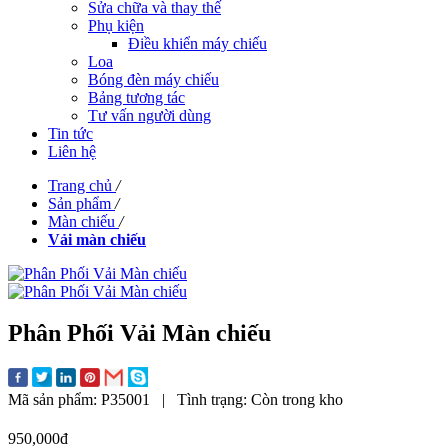
Sửa chữa và thay thế
Phụ kiện
Điều khiển máy chiếu
Loa
Bóng đèn máy chiếu
Bảng tương tác
Tư vấn người dùng
Tin tức
Liên hệ
Trang chủ
/
Sản phẩm
/
Màn chiếu
/
Vải màn chiếu
Phân Phối Vải Màn chiếu
Mã sản phẩm:
P35001
|
Tình trạng:
Còn trong kho
950,000đ