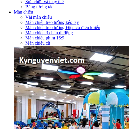
Sửa chữa và thay thế
Bảng tương tác
Màn chiếu
Vải màn chiếu
Màn chiếu treo tường kéo tay
Màn chiếu treo tường Điện có điều khiển
Màn chiếu 3 chân di động
Màn chiếu phim 16:9
Màn chiếu cũ