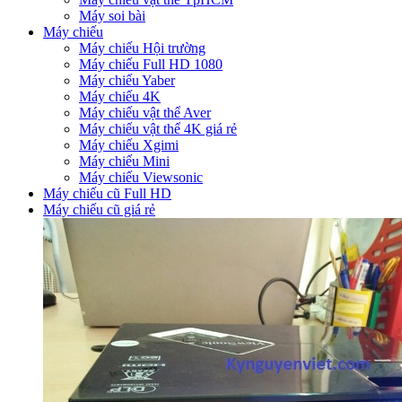
Máy soi bài
Máy chiếu
Máy chiếu Hội trường
Máy chiếu Full HD 1080
Máy chiếu Yaber
Máy chiếu 4K
Máy chiếu vật thể Aver
Máy chiếu vật thể 4K giá rẻ
Máy chiếu Xgimi
Máy chiếu Mini
Máy chiếu Viewsonic
Máy chiếu cũ Full HD
Máy chiếu cũ giá rẻ