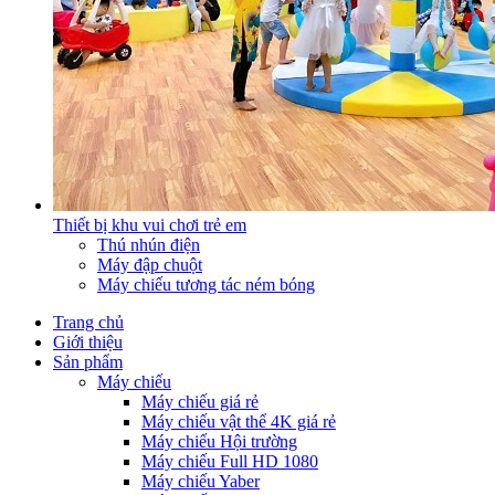
Thiết bị khu vui chơi trẻ em
Thú nhún điện
Máy đập chuột
Máy chiếu tương tác ném bóng
Trang chủ
Giới thiệu
Sản phẩm
Máy chiếu
Máy chiếu giá rẻ
Máy chiếu vật thể 4K giá rẻ
Máy chiếu Hội trường
Máy chiếu Full HD 1080
Máy chiếu Yaber