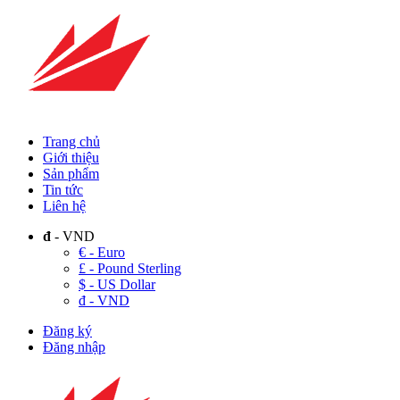
Trang chủ
Giới thiệu
Sản phẩm
Tin tức
Liên hệ
đ
- VND
€ - Euro
£ - Pound Sterling
$ - US Dollar
đ - VND
Đăng ký
Đăng nhập