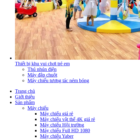
Thiết bị khu vui chơi trẻ em
Thú nhún điện
Máy đập chuột
Máy chiếu tương tác ném bóng
Trang chủ
Giới thiệu
Sản phẩm
Máy chiếu
Máy chiếu giá rẻ
Máy chiếu vật thể 4K giá rẻ
Máy chiếu Hội trường
Máy chiếu Full HD 1080
Máy chiếu Yaber