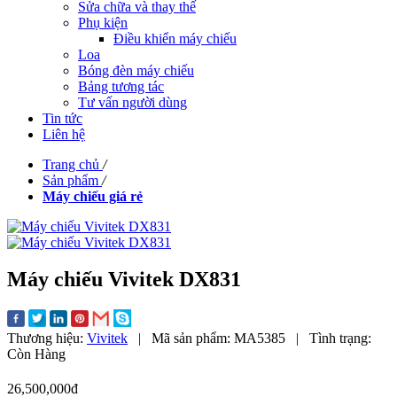
Sửa chữa và thay thế
Phụ kiện
Điều khiển máy chiếu
Loa
Bóng đèn máy chiếu
Bảng tương tác
Tư vấn người dùng
Tin tức
Liên hệ
Trang chủ
/
Sản phẩm
/
Máy chiếu giá rẻ
Máy chiếu Vivitek DX831
Thương hiệu:
Vivitek
|
Mã sản phẩm:
MA5385
|
Tình trạng:
Còn Hàng
26,500,000đ