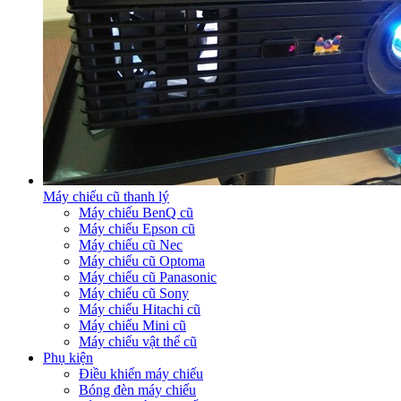
Máy chiếu cũ thanh lý
Máy chiếu BenQ cũ
Máy chiếu Epson cũ
Máy chiếu cũ Nec
Máy chiếu cũ Optoma
Máy chiếu cũ Panasonic
Máy chiếu cũ Sony
Máy chiếu Hitachi cũ
Máy chiếu Mini cũ
Máy chiếu vật thể cũ
Phụ kiện
Điều khiển máy chiếu
Bóng đèn máy chiếu