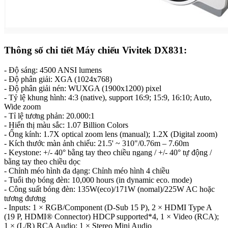
Thông số chi tiết Máy chiếu Vivitek DX831:
- Độ sáng: 4500 ANSI lumens
- Độ phân giải: XGA (1024x768)
- Độ phân giải nén: WUXGA (1900x1200) pixel
- Tỷ lệ khung hình: 4:3 (native), support 16:9; 15:9, 16:10; Auto,
Wide zoom
- Tỉ lệ tương phản: 20.000:1
- Hiển thị màu sắc: 1.07 Billion Colors
- Ống kính: 1.7X optical zoom lens (manual); 1.2X (Digital zoom)
- Kích thước màn ảnh chiếu: 21.5' ~ 310"/0.76m – 7.60m
- Keystone: +/- 40° bằng tay theo chiều ngang / +/- 40° tự động /
bằng tay theo chiều dọc
- Chỉnh méo hình đa dạng: Chỉnh méo hình 4 chiều
- Tuổi thọ bóng đèn: 10,000 hours (in dynamic eco. mode)
- Công suất bóng đèn: 135W(eco)/171W (nomal)/225W AC hoặc
tương đương
- Inputs: 1 × RGB/Component (D-Sub 15 P), 2 × HDMI Type A
(19 P, HDMI® Connector) HDCP supported*4, 1 × Video (RCA);
1 × (L/R) RCA Audio; 1 × Stereo Mini Audio