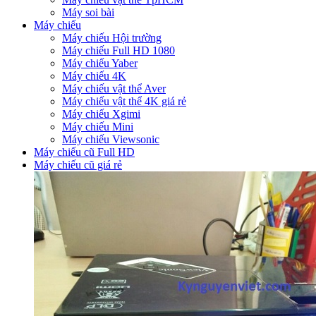
Máy soi bài
Máy chiếu
Máy chiếu Hội trường
Máy chiếu Full HD 1080
Máy chiếu Yaber
Máy chiếu 4K
Máy chiếu vật thể Aver
Máy chiếu vật thể 4K giá rẻ
Máy chiếu Xgimi
Máy chiếu Mini
Máy chiếu Viewsonic
Máy chiếu cũ Full HD
Máy chiếu cũ giá rẻ