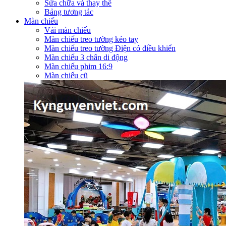
Sửa chữa và thay thế
Bảng tương tác
Màn chiếu
Vải màn chiếu
Màn chiếu treo tường kéo tay
Màn chiếu treo tường Điện có điều khiển
Màn chiếu 3 chân di động
Màn chiếu phim 16:9
Màn chiếu cũ