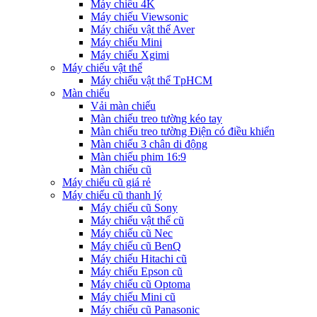
Máy chiếu 4K
Máy chiếu Viewsonic
Máy chiếu vật thể Aver
Máy chiếu Mini
Máy chiếu Xgimi
Máy chiếu vật thể
Máy chiếu vật thể TpHCM
Màn chiếu
Vải màn chiếu
Màn chiếu treo tường kéo tay
Màn chiếu treo tường Điện có điều khiển
Màn chiếu 3 chân di động
Màn chiếu phim 16:9
Màn chiếu cũ
Máy chiếu cũ giá rẻ
Máy chiếu cũ thanh lý
Máy chiếu cũ Sony
Máy chiếu vật thể cũ
Máy chiếu cũ Nec
Máy chiếu cũ BenQ
Máy chiếu Hitachi cũ
Máy chiếu Epson cũ
Máy chiếu cũ Optoma
Máy chiếu Mini cũ
Máy chiếu cũ Panasonic