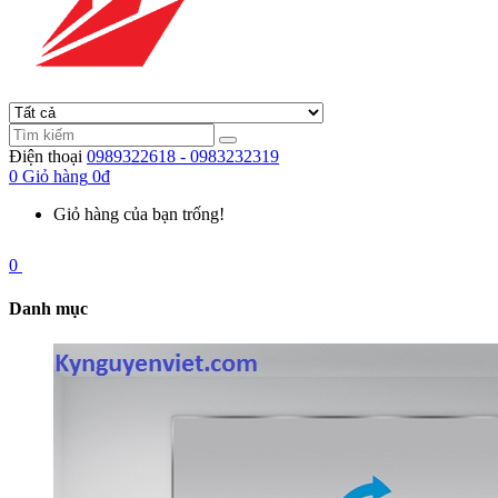
Điện thoại
0989322618 - 0983232319
0
Giỏ hàng
0đ
Giỏ hàng của bạn trống!
0
Danh mục