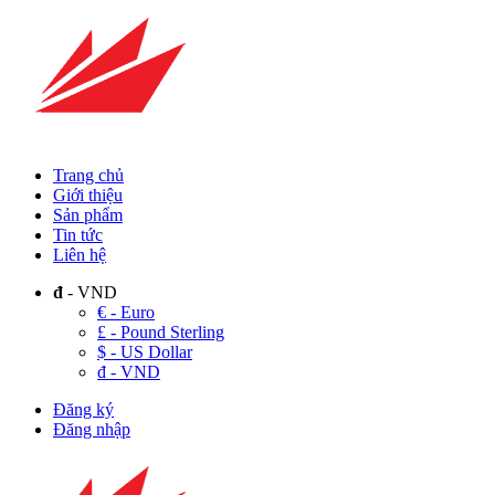
Trang chủ
Giới thiệu
Sản phẩm
Tin tức
Liên hệ
đ
- VND
€ - Euro
£ - Pound Sterling
$ - US Dollar
đ - VND
Đăng ký
Đăng nhập