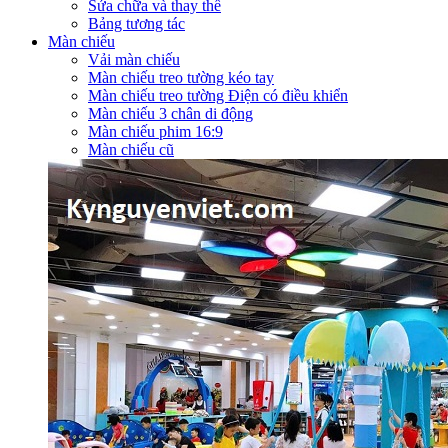
Sửa chữa và thay thế
Bảng tương tác
Màn chiếu
Vải màn chiếu
Màn chiếu treo tường kéo tay
Màn chiếu treo tường Điện có điều khiển
Màn chiếu 3 chân di động
Màn chiếu phim 16:9
Màn chiếu cũ