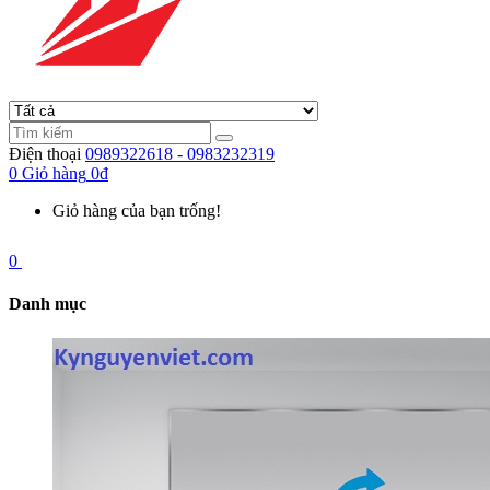
Điện thoại
0989322618 - 0983232319
0
Giỏ hàng
0đ
Giỏ hàng của bạn trống!
0
Danh mục