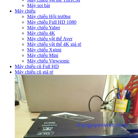
Máy soi bài
Máy chiếu
Máy chiếu Hội trường
Máy chiếu Full HD 1080
Máy chiếu Yaber
Máy chiếu 4K
Máy chiếu vật thể Aver
Máy chiếu vật thể 4K giá rẻ
Máy chiếu Xgimi
Máy chiếu Mini
Máy chiếu Viewsonic
Máy chiếu cũ Full HD
Máy chiếu cũ giá rẻ