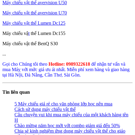
Máy chiếu vật thể avervision U50
Máy chiếu vật thể avervision U70
Máy chiếu vật thể Lumen Dc125
Máy chiếu vậ
t
thể Lumen Dc155
Máy chiếu vật thể BenQ S30
...
Gọi cho Chúng tôi theo
Hotline: 0989322618
để nhận tư vấn và
mua Má
y
với mức giá ưu ái nhất. Miễn phí xem hàng và giao hàng
tại Hà Nội, Đà Nẵng, Cần Thơ, Sài Gòn.
Tin liên quan
5 Máy chiếu giá rẻ cho văn phòng lớp học nên mua
Cách sử dụng máy chiếu vật thể
Câu chuyện vui khi mua máy chiếu của một khách hàng tên
H
Chào mừng năm học mới với combo giảm giá đến 50%
Chia sẻ kinh nghiệm ứng dụng máy chiếu vật thể cho giáo