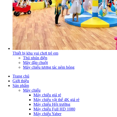
Thiết bị khu vui chơi trẻ em
Thú nhún điện
Máy đập chuột
Máy chiếu tương tác ném bóng
Trang chủ
Giới thiệu
Sản phẩm
Máy chiếu
Máy chiếu giá rẻ
Máy chiếu vật thể 4K giá rẻ
Máy chiếu Hội trường
Máy chiếu Full HD 1080
Máy chiếu Yaber