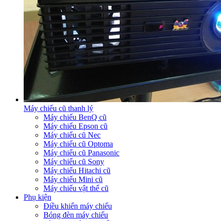
Máy chiếu cũ thanh lý
Máy chiếu BenQ cũ
Máy chiếu Epson cũ
Máy chiếu cũ Nec
Máy chiếu cũ Optoma
Máy chiếu cũ Panasonic
Máy chiếu cũ Sony
Máy chiếu Hitachi cũ
Máy chiếu Mini cũ
Máy chiếu vật thể cũ
Phụ kiện
Điều khiển máy chiếu
Bóng đèn máy chiếu