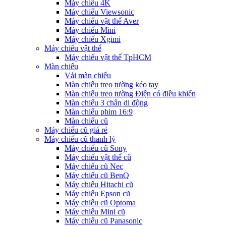
Máy chiếu 4K
Máy chiếu Viewsonic
Máy chiếu vật thể Aver
Máy chiếu Mini
Máy chiếu Xgimi
Máy chiếu vật thể
Máy chiếu vật thể TpHCM
Màn chiếu
Vải màn chiếu
Màn chiếu treo tường kéo tay
Màn chiếu treo tường Điện có điều khiển
Màn chiếu 3 chân di động
Màn chiếu phim 16:9
Màn chiếu cũ
Máy chiếu cũ giá rẻ
Máy chiếu cũ thanh lý
Máy chiếu cũ Sony
Máy chiếu vật thể cũ
Máy chiếu cũ Nec
Máy chiếu cũ BenQ
Máy chiếu Hitachi cũ
Máy chiếu Epson cũ
Máy chiếu cũ Optoma
Máy chiếu Mini cũ
Máy chiếu cũ Panasonic