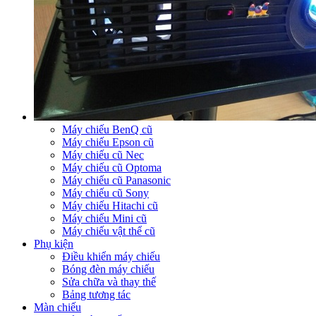
Máy chiếu BenQ cũ
Máy chiếu Epson cũ
Máy chiếu cũ Nec
Máy chiếu cũ Optoma
Máy chiếu cũ Panasonic
Máy chiếu cũ Sony
Máy chiếu Hitachi cũ
Máy chiếu Mini cũ
Máy chiếu vật thể cũ
Phụ kiện
Điều khiển máy chiếu
Bóng đèn máy chiếu
Sửa chữa và thay thế
Bảng tương tác
Màn chiếu