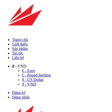
Trang chủ
Giới thiệu
Sản phẩm
Tin tức
Liên hệ
đ
- VND
€ - Euro
£ - Pound Sterling
$ - US Dollar
đ - VND
Đăng ký
Đăng nhập