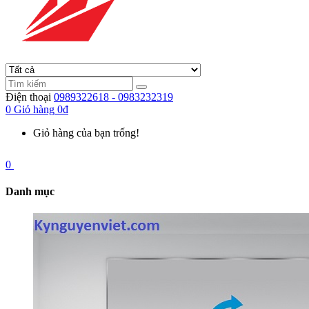
Điện thoại
0989322618 - 0983232319
0
Giỏ hàng
0đ
Giỏ hàng của bạn trống!
0
Danh mục