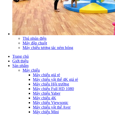
Thú nhún điện
Máy đập chuột
Máy chiếu tương tác ném bóng
Trang chủ
Giới thiệu
Sản phẩm
Máy chiếu
Máy chiếu giá rẻ
Máy chiếu vật thể 4K giá rẻ
Máy chiếu Hội trường
Máy chiếu Full HD 1080
Máy chiếu Yaber
Máy chiếu 4K
Máy chiếu Viewsonic
Máy chiếu vật thể Aver
Máy chiếu Mini