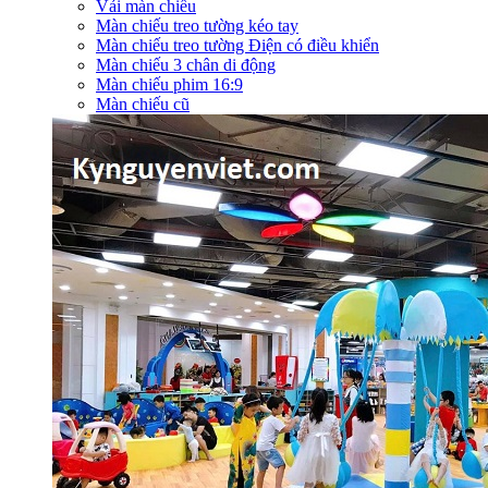
Vải màn chiếu
Màn chiếu treo tường kéo tay
Màn chiếu treo tường Điện có điều khiển
Màn chiếu 3 chân di động
Màn chiếu phim 16:9
Màn chiếu cũ