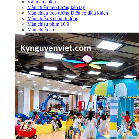
Vải màn chiếu
Màn chiếu treo tường kéo tay
Màn chiếu treo tường Điện có điều khiển
Màn chiếu 3 chân di động
Màn chiếu phim 16:9
Màn chiếu cũ