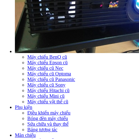
Máy chiếu BenQ cũ
Máy chiếu Epson cũ
Máy chiếu cũ Nec
Máy chiếu cũ Optoma
Máy chiếu cũ Panasonic
Máy chiếu cũ Sony
Máy chiếu Hitachi cũ
Máy chiếu Mini cũ
Máy chiếu vật thể cũ
Phụ kiện
Điều khiển máy chiếu
Bóng đèn máy chiếu
Sửa chữa và thay thế
Bảng tương tác
Màn chiếu