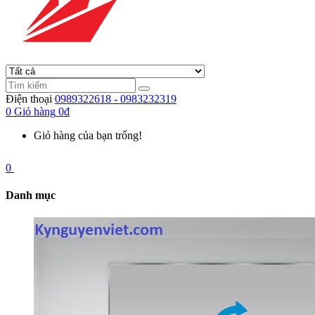
Điện thoại
0989322618 - 0983232319
0
Giỏ hàng
0đ
Giỏ hàng của bạn trống!
0
Danh mục