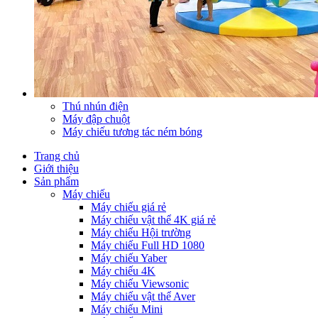
Thú nhún điện
Máy đập chuột
Máy chiếu tương tác ném bóng
Trang chủ
Giới thiệu
Sản phẩm
Máy chiếu
Máy chiếu giá rẻ
Máy chiếu vật thể 4K giá rẻ
Máy chiếu Hội trường
Máy chiếu Full HD 1080
Máy chiếu Yaber
Máy chiếu 4K
Máy chiếu Viewsonic
Máy chiếu vật thể Aver
Máy chiếu Mini