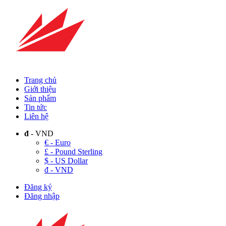
Trang chủ
Giới thiệu
Sản phẩm
Tin tức
Liên hệ
đ
- VND
€ - Euro
£ - Pound Sterling
$ - US Dollar
đ - VND
Đăng ký
Đăng nhập