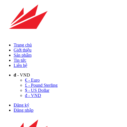
Trang chủ
Giới thiệu
Sản phẩm
Tin tức
Liên hệ
đ
- VND
€ - Euro
£ - Pound Sterling
$ - US Dollar
đ - VND
Đăng ký
Đăng nhập