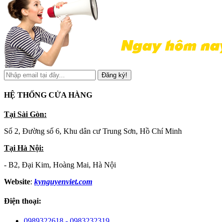
Đăng ký!
HỆ THỐNG CỬA HÀNG
Tại Sài Gòn:
Số 2, Đường số 6, Khu dân cư Trung Sơn, Hồ Chí Minh
Tại Hà Nội:
- B2, Đại Kim, Hoàng Mai, Hà Nội
Website
:
kynguyenviet.com
Điện thoại:
0989322618 - 0983232319