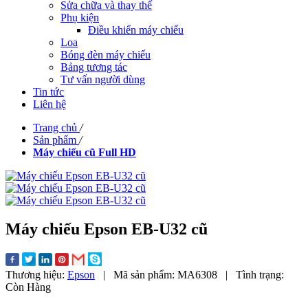
Sửa chữa và thay thế
Phụ kiện
Điều khiển máy chiếu
Loa
Bóng đèn máy chiếu
Bảng tương tác
Tư vấn người dùng
Tin tức
Liên hệ
Trang chủ
/
Sản phẩm
/
Máy chiếu cũ Full HD
Máy chiếu Epson EB-U32 cũ
Thương hiệu:
Epson
|
Mã sản phẩm:
MA6308
|
Tình trạng:
Còn Hàng