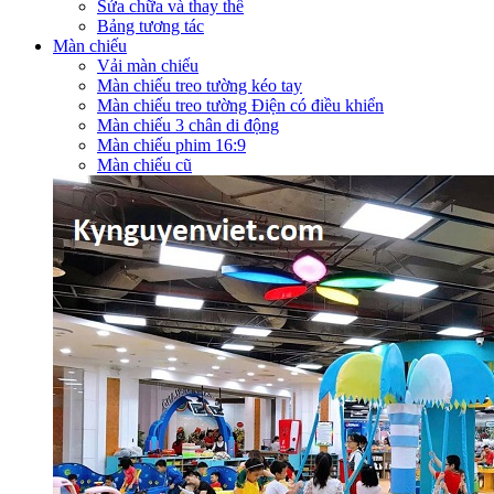
Sửa chữa và thay thế
Bảng tương tác
Màn chiếu
Vải màn chiếu
Màn chiếu treo tường kéo tay
Màn chiếu treo tường Điện có điều khiển
Màn chiếu 3 chân di động
Màn chiếu phim 16:9
Màn chiếu cũ