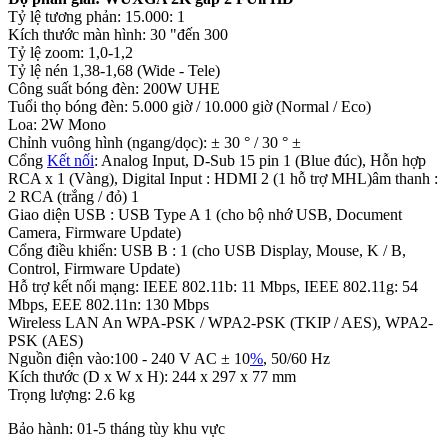
Tỷ lệ tương phản: 15.000: 1
Kích thước màn hình: 30 "đến 300
Tỷ lệ zoom: 1,0-1,2
Tỷ lệ nén 1,38-1,68 (Wide - Tele)
Công suất bóng đèn: 200W UHE
Tuổi thọ bóng đèn: 5.000 giờ / 10.000 giờ (Normal / Eco)
Loa: 2W Mono
Chỉnh vuông hình (ngang/dọc): ± 30 ° / 30 ° ±
Cổng
Kết nối
: Analog Input, D-Sub 15 pin 1 (Blue đúc), Hỗn hợp
RCA x 1 (Vàng), Digital Input : HDMI 2 (1 hỗ trợ MHL)âm thanh :
2 RCA (trắng / đỏ) 1
Giao diện USB : USB Type A 1 (cho bộ nhớ USB, Document
Camera, Firmware Update)
Cổng điều khiển: USB B : 1 (cho USB Display, Mouse, K / B,
Control, Firmware Update)
Hỗ trợ kết nối mạng: IEEE 802.11b: 11 Mbps, IEEE 802.11g: 54
Mbps, EEE 802.11n: 130 Mbps
Wireless LAN An WPA-PSK / WPA2-PSK (TKIP / AES), WPA2-
PSK (AES)
Nguồn điện vào:100 - 240 V AC ± 10
%
, 50/60 Hz
Kích thước (D x W x H): 244 x 297 x 77 mm
Trọng lượng: 2.6 kg
Bảo hành: 01-5 tháng tùy khu vực