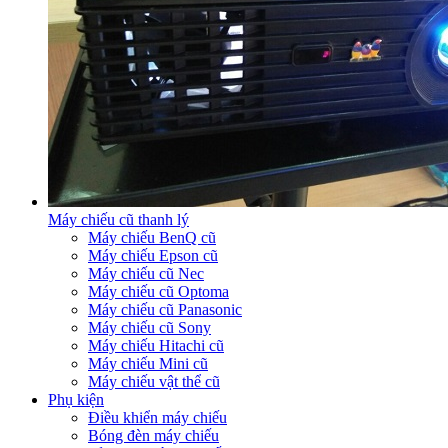
Máy chiếu cũ thanh lý
Máy chiếu BenQ cũ
Máy chiếu Epson cũ
Máy chiếu cũ Nec
Máy chiếu cũ Optoma
Máy chiếu cũ Panasonic
Máy chiếu cũ Sony
Máy chiếu Hitachi cũ
Máy chiếu Mini cũ
Máy chiếu vật thể cũ
Phụ kiện
Điều khiển máy chiếu
Bóng đèn máy chiếu