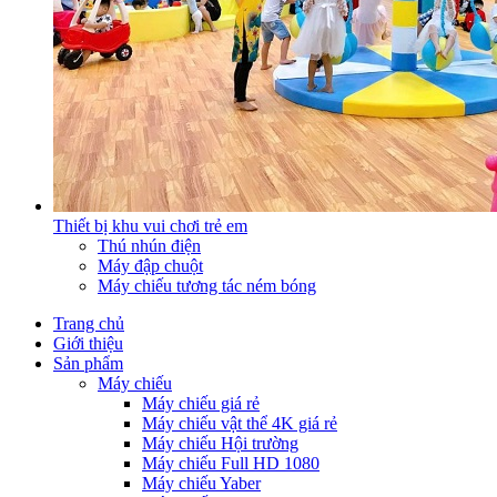
Thiết bị khu vui chơi trẻ em
Thú nhún điện
Máy đập chuột
Máy chiếu tương tác ném bóng
Trang chủ
Giới thiệu
Sản phẩm
Máy chiếu
Máy chiếu giá rẻ
Máy chiếu vật thể 4K giá rẻ
Máy chiếu Hội trường
Máy chiếu Full HD 1080
Máy chiếu Yaber