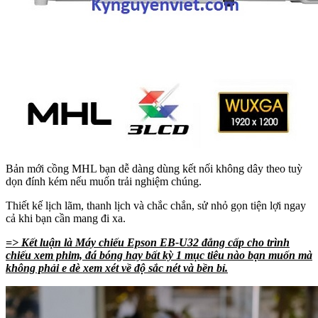
Bản mới cồng MHL bạn dễ dàng dùng kết nối không dây theo tuỳ
dọn đính kém nếu muốn trải nghiệm chúng.
Thiết kế lịch lãm, thanh lịch và chắc chắn, sử nhỏ gọn tiện lợi ngay
cả khi bạn cần mang đi xa.
=> Kết luận là Máy chiếu Epson EB-U32 đẳng cấp cho trình
chiếu xem phim, đá bóng hay bất kỳ 1 mục tiêu nào bạn muốn mà
không phải e dè xem xét về độ sắc nét và bền bỉ.