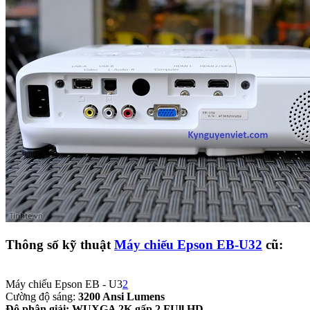
Thông số kỹ thuật
Máy chiếu Epson EB-U32
cũ:
Máy chiếu Epson EB - U3
2
Cường độ sáng:
3200 Ansi Lumens
Độ phân giải: WUXGA 2K gấp 2 FUll HD