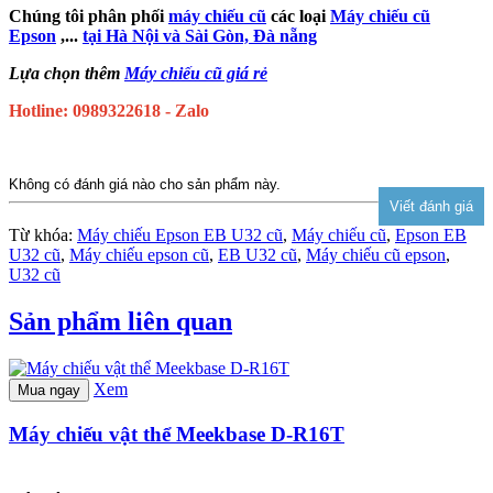
Chúng tôi phân phối
máy chiếu cũ
các loại
Máy chiếu cũ
Epson
,...
tại Hà Nội và Sài Gòn, Đà nẵng
Lựa chọn thêm
Máy chiếu cũ giá rẻ
Hotline: 0989322618 - Zalo
Không có đánh giá nào cho sản phẩm này.
Từ khóa:
Máy chiếu Epson EB U32 cũ
,
Máy chiếu cũ
,
Epson EB
U32 cũ
,
Máy chiếu epson cũ
,
EB U32 cũ
,
Máy chiếu cũ epson
,
U32 cũ
Sản phẩm liên quan
Xem
Mua ngay
Máy chiếu vật thể Meekbase D-R16T