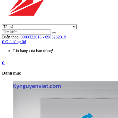
Điện thoại
0989322618 - 0983232319
0
Giỏ hàng
0đ
Giỏ hàng của bạn trống!
0
Danh mục