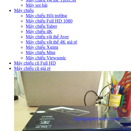
Máy soi bài
Máy chiếu
Máy chiếu Hội trường
Máy chiếu Full HD 1080
Máy chiếu Yaber
Máy chiếu 4K
Máy chiếu vật thể Aver
Máy chiếu vật thể 4K giá rẻ
Máy chiếu Xgimi
Máy chiếu Mini
Máy chiếu Viewsonic
Máy chiếu cũ Full HD
Máy chiếu cũ giá rẻ