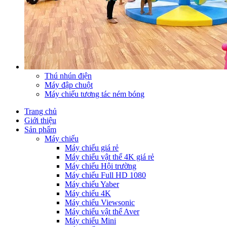
Thú nhún điện
Máy đập chuột
Máy chiếu tương tác ném bóng
Trang chủ
Giới thiệu
Sản phẩm
Máy chiếu
Máy chiếu giá rẻ
Máy chiếu vật thể 4K giá rẻ
Máy chiếu Hội trường
Máy chiếu Full HD 1080
Máy chiếu Yaber
Máy chiếu 4K
Máy chiếu Viewsonic
Máy chiếu vật thể Aver
Máy chiếu Mini