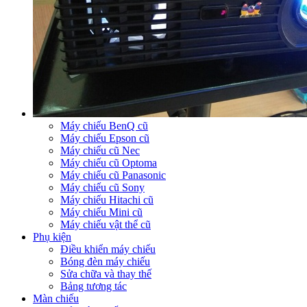
Máy chiếu BenQ cũ
Máy chiếu Epson cũ
Máy chiếu cũ Nec
Máy chiếu cũ Optoma
Máy chiếu cũ Panasonic
Máy chiếu cũ Sony
Máy chiếu Hitachi cũ
Máy chiếu Mini cũ
Máy chiếu vật thể cũ
Phụ kiện
Điều khiển máy chiếu
Bóng đèn máy chiếu
Sửa chữa và thay thế
Bảng tương tác
Màn chiếu