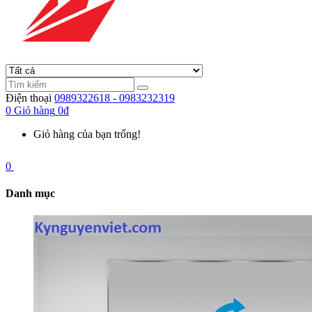
Điện thoại
0989322618 - 0983232319
0
Giỏ hàng
0đ
Giỏ hàng của bạn trống!
0
Danh mục