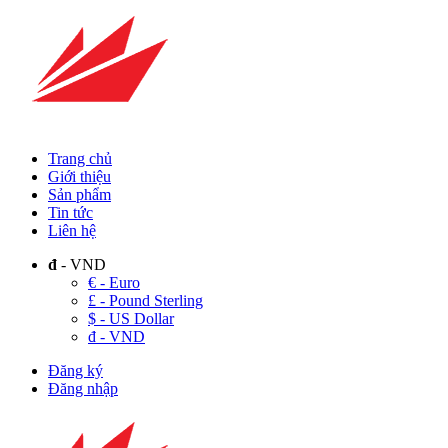
Trang chủ
Giới thiệu
Sản phẩm
Tin tức
Liên hệ
đ
- VND
€ - Euro
£ - Pound Sterling
$ - US Dollar
đ - VND
Đăng ký
Đăng nhập