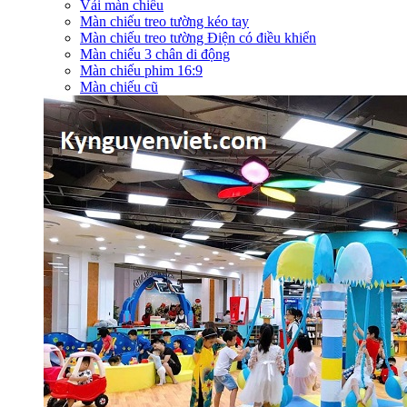
Vải màn chiếu
Màn chiếu treo tường kéo tay
Màn chiếu treo tường Điện có điều khiển
Màn chiếu 3 chân di động
Màn chiếu phim 16:9
Màn chiếu cũ