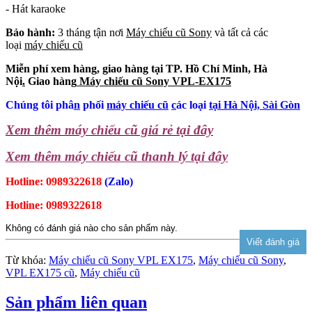
- Hát karaoke
Bảo hành:
3 tháng tận nơi
Máy chiếu cũ Sony
và tất cả các
loại
máy chiếu cũ
Miễn phí xem hàng, giao hàng tại TP. Hồ Chí Minh, Hà
Nội
.
Giao hàng
Máy chiếu cũ Sony VPL-EX175
Chúng tôi phâ
n
phối
máy chiếu cũ
c
ác loại
tại Hà Nội, Sài Gòn
Xem thêm máy chiếu cũ giá rẻ tại đây
Xem thêm máy chiếu cũ thanh lý tại đây
Hotline: 0989322618
(Zalo)
Hotline: 0989322618
Không có đánh giá nào cho sản phẩm này.
Từ khóa:
Máy chiếu cũ Sony VPL EX175
,
Máy chiếu cũ Sony
,
VPL EX175 cũ
,
Máy chiếu cũ
Sản phẩm liên quan