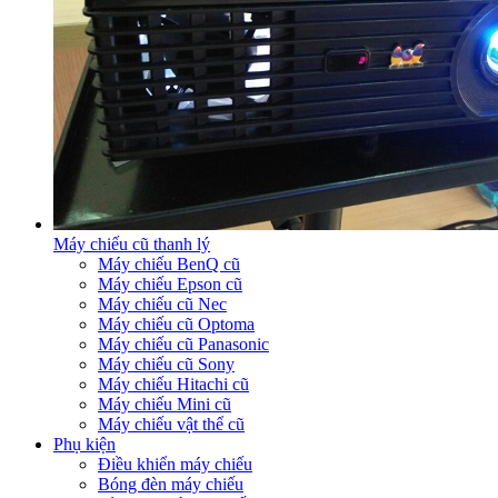
Máy chiếu cũ thanh lý
Máy chiếu BenQ cũ
Máy chiếu Epson cũ
Máy chiếu cũ Nec
Máy chiếu cũ Optoma
Máy chiếu cũ Panasonic
Máy chiếu cũ Sony
Máy chiếu Hitachi cũ
Máy chiếu Mini cũ
Máy chiếu vật thể cũ
Phụ kiện
Điều khiển máy chiếu
Bóng đèn máy chiếu