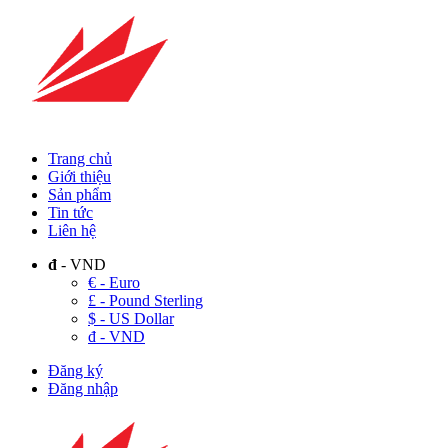
Trang chủ
Giới thiệu
Sản phẩm
Tin tức
Liên hệ
đ
- VND
€ - Euro
£ - Pound Sterling
$ - US Dollar
đ - VND
Đăng ký
Đăng nhập