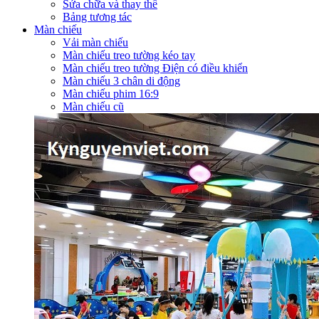
Sửa chữa và thay thế
Bảng tương tác
Màn chiếu
Vải màn chiếu
Màn chiếu treo tường kéo tay
Màn chiếu treo tường Điện có điều khiển
Màn chiếu 3 chân di động
Màn chiếu phim 16:9
Màn chiếu cũ