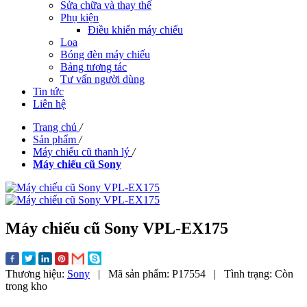
Sửa chữa và thay thế
Phụ kiện
Điều khiển máy chiếu
Loa
Bóng đèn máy chiếu
Bảng tương tác
Tư vấn người dùng
Tin tức
Liên hệ
Trang chủ
/
Sản phẩm
/
Máy chiếu cũ thanh lý
/
Máy chiếu cũ Sony
Máy chiếu cũ Sony VPL-EX175
Thương hiệu:
Sony
|
Mã sản phẩm:
P17554
|
Tình trạng:
Còn
trong kho