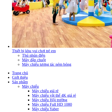
Thiết bị khu vui chơi trẻ em
Thú nhún điện
Máy đập chuột
Máy chiếu tương tác ném bóng
Trang chủ
Giới thiệu
Sản phẩm
Máy chiếu
Máy chiếu giá rẻ
Máy chiếu vật thể 4K giá rẻ
Máy chiếu Hội trường
Máy chiếu Full HD 1080
Máy chiếu Yaber