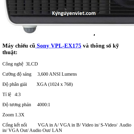
Máy chiếu cũ
Sony VPL-EX175
và thông số kỹ
thuật:
Công nghệ 3LCD
Cường độ sáng 3,600 ANSI Lumens
Độ phân giải XGA (1024 x 768)
Tỉ lệ 4:3
Độ tương phản 4000:1
Zoom 1.3X
Cổng kết nối VGA in A/ VGA in B/ Video in/ S-Video/ Audio
in/ VGA Out/ Audio Out/ LAN