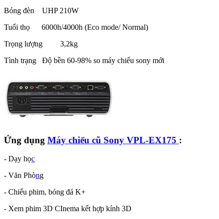
Bóng đèn UHP 210W
Tuổi thọ 6000h/4000h (Eco mode/ Normal)
Trọng lượng 3,2kg
Tình trạng Độ bền 60-98% so máy chiếu sony mới
Ứng dụng
Máy chiếu cũ Sony VPL-EX175
:
- Dạy họ
c
- Văn Phò
n
g
- Chiếu phim, bóng đá K
+
- Xem phim 3D CInema kết hợp kính 3D