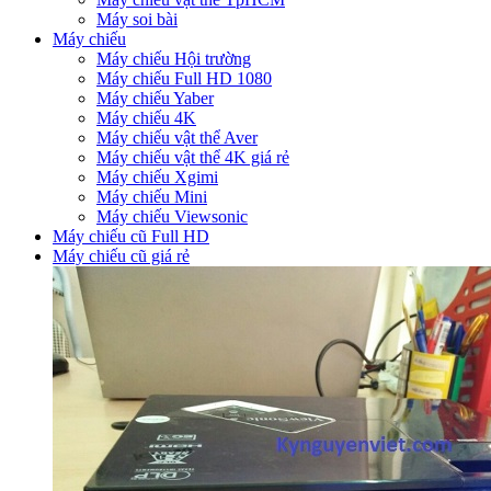
Máy soi bài
Máy chiếu
Máy chiếu Hội trường
Máy chiếu Full HD 1080
Máy chiếu Yaber
Máy chiếu 4K
Máy chiếu vật thể Aver
Máy chiếu vật thể 4K giá rẻ
Máy chiếu Xgimi
Máy chiếu Mini
Máy chiếu Viewsonic
Máy chiếu cũ Full HD
Máy chiếu cũ giá rẻ