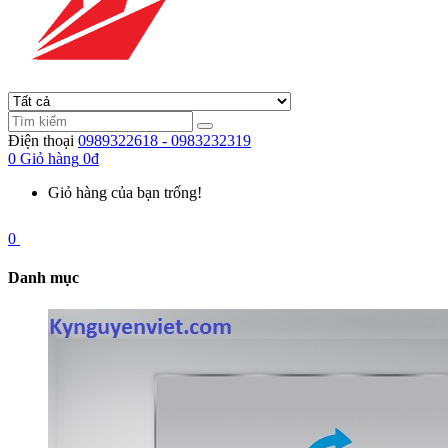
Điện thoại
0989322618 - 0983232319
0
Giỏ hàng
0đ
Giỏ hàng của bạn trống!
0
Danh mục