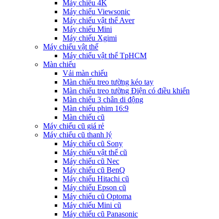
Máy chiếu 4K
Máy chiếu Viewsonic
Máy chiếu vật thể Aver
Máy chiếu Mini
Máy chiếu Xgimi
Máy chiếu vật thể
Máy chiếu vật thể TpHCM
Màn chiếu
Vải màn chiếu
Màn chiếu treo tường kéo tay
Màn chiếu treo tường Điện có điều khiển
Màn chiếu 3 chân di động
Màn chiếu phim 16:9
Màn chiếu cũ
Máy chiếu cũ giá rẻ
Máy chiếu cũ thanh lý
Máy chiếu cũ Sony
Máy chiếu vật thể cũ
Máy chiếu cũ Nec
Máy chiếu cũ BenQ
Máy chiếu Hitachi cũ
Máy chiếu Epson cũ
Máy chiếu cũ Optoma
Máy chiếu Mini cũ
Máy chiếu cũ Panasonic