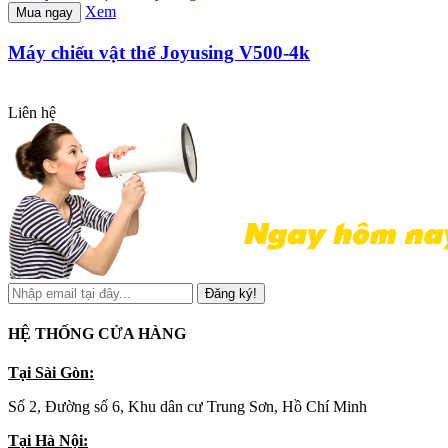
Xem
Mua ngay
Máy chiếu vật thể Joyusing V500-4k
Liên hệ
Đăng ký!
HỆ THỐNG CỬA HÀNG
Tại Sài Gòn:
Số 2, Đường số 6, Khu dân cư Trung Sơn, Hồ Chí Minh
Tại Hà Nội: