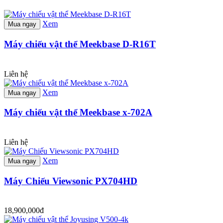
Xem
Mua ngay
Máy chiếu vật thể Meekbase D-R16T
Liên hệ
Xem
Mua ngay
Máy chiếu vật thể Meekbase x-702A
Liên hệ
Xem
Mua ngay
Máy Chiếu Viewsonic PX704HD
18,900,000đ