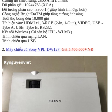
Cường độ chiếu sáng: 2800 Ansi Lumens
Độ phân giải: 1024x768 (XGA)
Độ tương phản cao : 3300:1 ( giúp hìn
h
ảnh đẹp hơn)
Công nghệ BrightEraTM giúp tăng cường ánhsáng
Tuổi thọ bóng đèn 10.000 giờ
Tín hiệu vào: HDMI x1, 3-RGB (2-In, 1-Out ), VIDEO, USB -
Tybe A, USB -Tybe B, RS232,
Kết nối Wireless ( Có sẵn bộ IFU - WLM3 ).
Trình chiếu qua mạng LAN.
Trình chiếu qua USB
2.
Máy chiếu cũ Sony VPL-DW127:
Giá 5.400.000VNĐ