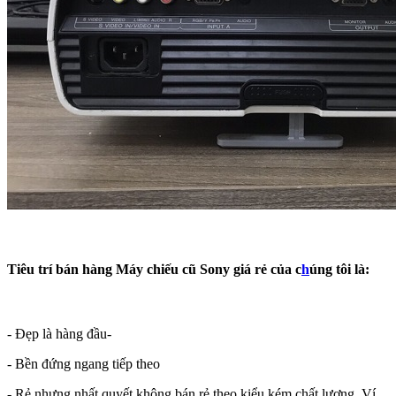
Tiêu trí bán hàng Máy chiếu cũ Sony giá rẻ của c
h
úng tôi là:
- Đẹp là hàng đầu-
- Bền đứng ngang tiếp theo
- Rẻ nhưng nhất quyết không bán rẻ theo kiểu kém chất lượng. Ví