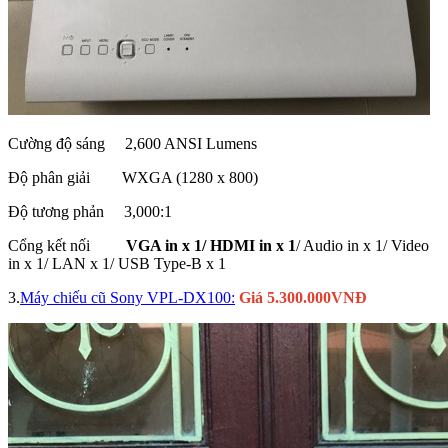
Cường độ sáng 2,600 ANSI Lumens
Độ phân giải WXGA (1280 x 800)
Độ tương phản 3,000:1
Cổng kết nối
VGA in x 1/ HDMI in x 1
/ Audio in x 1/ Video
in x 1/ LAN x 1/ USB Type-B x 1
3.
Máy chiếu cũ Sony VPL-DX100:
Giá 5.300.000VNĐ