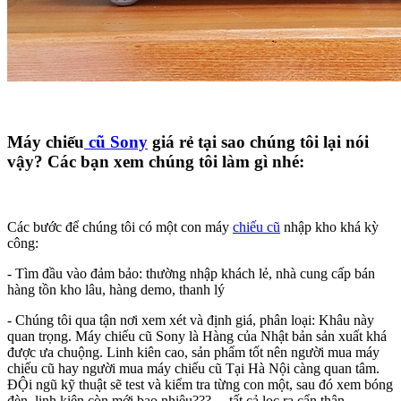
Máy chiếu
cũ Sony
giá rẻ tại sao chúng tôi lại nói
vậy? Các bạn xem chúng tôi làm gì nhé:
Các bước để chúng tôi có một con máy
chiếu cũ
nhập kho khá kỳ
công:
- Tìm đầu vào đảm bảo: thường nhập khách lẻ, nhà cung cấp bán
hàng tồn kho lâu, hàng demo, thanh lý
- Chúng tôi qua tận nơi xem xét và định giá, phân loại: Khâu này
quan trọng. Máy chiếu cũ Sony là Hàng của Nhật bản sản xuất khá
được ưa chuộng. Linh kiên cao, sản phẩm tốt nên người mua máy
chiếu cũ hay người mua máy chiếu cũ Tại Hà Nội càng quan tâm.
ĐỘi ngũ kỹ thuật sẽ test và kiểm tra từng con một, sau đó xem bóng
đèn, linh kiện còn mới bao nhiêu???.... tất cả lọc ra cẩn thận.