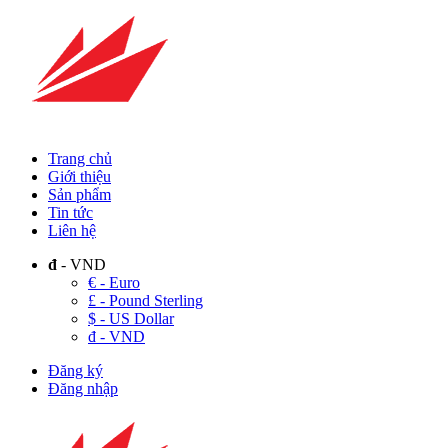
Trang chủ
Giới thiệu
Sản phẩm
Tin tức
Liên hệ
đ
- VND
€ - Euro
£ - Pound Sterling
$ - US Dollar
đ - VND
Đăng ký
Đăng nhập