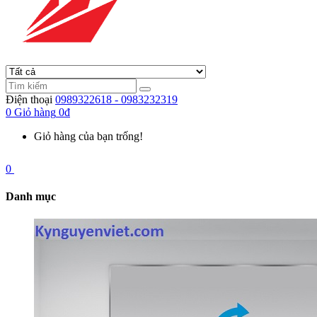
Điện thoại
0989322618 - 0983232319
0
Giỏ hàng
0đ
Giỏ hàng của bạn trống!
0
Danh mục