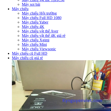
Máy soi bài
Máy chiếu
Máy chiếu Hội trường
Máy chiếu Full HD 1080
Máy chiếu Yaber
Máy chiếu 4K
Máy chiếu vật thể Aver
Máy chiếu vật thể 4K giá rẻ
Máy chiếu Xgimi
Máy chiếu Mini
Máy chiếu Viewsonic
Máy chiếu cũ Full HD
Máy chiếu cũ giá rẻ