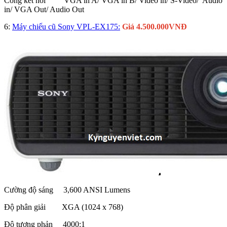
Cổng kết nối VGA in A/ VGA in B/ Video in/ S-Video/ Audio
in/ VGA Out/ Audio Out
6:
Máy chiếu cũ Sony VPL-EX175:
Giá 4.500.000VNĐ
Cường độ sáng 3,600 ANSI Lumens
Độ phân giải XGA (1024 x 768)
Độ tương phản 4000:1