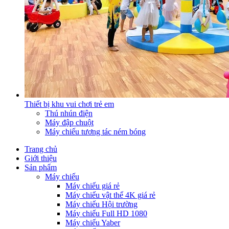
Thiết bị khu vui chơi trẻ em
Thú nhún điện
Máy đập chuột
Máy chiếu tương tác ném bóng
Trang chủ
Giới thiệu
Sản phẩm
Máy chiếu
Máy chiếu giá rẻ
Máy chiếu vật thể 4K giá rẻ
Máy chiếu Hội trường
Máy chiếu Full HD 1080
Máy chiếu Yaber