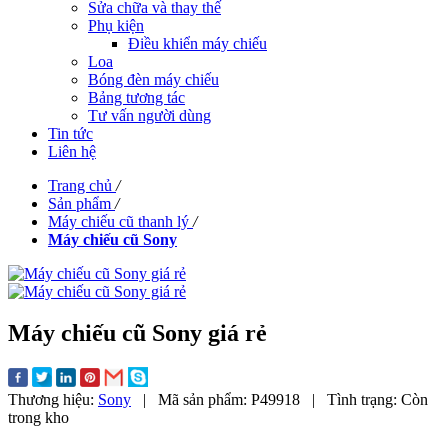
Sửa chữa và thay thế
Phụ kiện
Điều khiển máy chiếu
Loa
Bóng đèn máy chiếu
Bảng tương tác
Tư vấn người dùng
Tin tức
Liên hệ
Trang chủ
/
Sản phẩm
/
Máy chiếu cũ thanh lý
/
Máy chiếu cũ Sony
Máy chiếu cũ Sony giá rẻ
Thương hiệu:
Sony
|
Mã sản phẩm:
P49918
|
Tình trạng:
Còn
trong kho