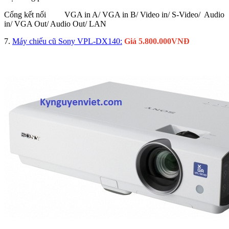
Cổng kết nối VGA in A/ VGA in B/ Video in/ S-Video/ Audio
in/ VGA Out/ Audio Out/ LAN
7.
Máy chiếu cũ Sony VPL-DX140:
Giá 5.800.000VNĐ