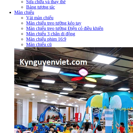
Sửa chữa và thay thế
Bảng tương tác
Màn chiếu
Vải màn chiếu
Màn chiếu treo tường kéo tay
Màn chiếu treo tường Điện có điều khiển
Màn chiếu 3 chân di động
Màn chiếu phim 16:9
Màn chiếu cũ