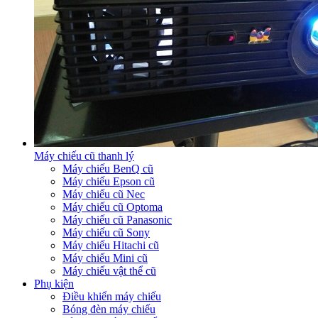
Máy chiếu cũ thanh lý
Máy chiếu BenQ cũ
Máy chiếu Epson cũ
Máy chiếu cũ Nec
Máy chiếu cũ Optoma
Máy chiếu cũ Panasonic
Máy chiếu cũ Sony
Máy chiếu Hitachi cũ
Máy chiếu Mini cũ
Máy chiếu vật thể cũ
Phụ kiện
Điều khiển máy chiếu
Bóng đèn máy chiếu