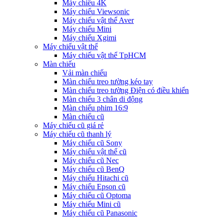
Máy chiếu 4K
Máy chiếu Viewsonic
Máy chiếu vật thể Aver
Máy chiếu Mini
Máy chiếu Xgimi
Máy chiếu vật thể
Máy chiếu vật thể TpHCM
Màn chiếu
Vải màn chiếu
Màn chiếu treo tường kéo tay
Màn chiếu treo tường Điện có điều khiển
Màn chiếu 3 chân di động
Màn chiếu phim 16:9
Màn chiếu cũ
Máy chiếu cũ giá rẻ
Máy chiếu cũ thanh lý
Máy chiếu cũ Sony
Máy chiếu vật thể cũ
Máy chiếu cũ Nec
Máy chiếu cũ BenQ
Máy chiếu Hitachi cũ
Máy chiếu Epson cũ
Máy chiếu cũ Optoma
Máy chiếu Mini cũ
Máy chiếu cũ Panasonic