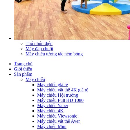
Thú nhún điện
Máy đập chuột
Máy chiếu tương tác ném bóng
Trang chủ
Giới thiệu
Sản phẩm
Máy chiếu
Máy chiếu giá rẻ
Máy chiếu vật thể 4K giá rẻ
Máy chiếu Hội trường
Máy chiếu Full HD 1080
Máy chiếu Yaber
Máy chiếu 4K
Máy chiếu Viewsonic
Máy chiếu vật thể Aver
Máy chiếu Mini