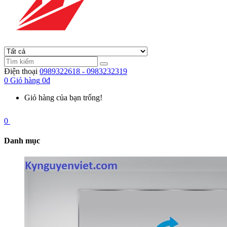
Điện thoại
0989322618 - 0983232319
0
Giỏ hàng
0đ
Giỏ hàng của bạn trống!
0
Danh mục