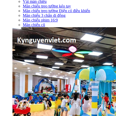
Vải màn chiếu
Màn chiếu treo tường kéo tay
Màn chiếu treo tường Điện có điều khiển
Màn chiếu 3 chân di động
Màn chiếu phim 16:9
Màn chiếu cũ