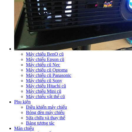
Máy chiếu BenQ cũ
Máy chiếu Epson cũ
Máy chiếu cũ Nec
Máy chiếu cũ Optoma
Máy chiếu cũ Panasonic
Máy chiếu cũ Sony
Máy chiếu Hitachi cũ
Máy chiếu Mini cũ
Máy chiếu vật thể cũ
Phụ kiện
Điều khiển máy chiếu
Bóng đèn máy chiếu
Sửa chữa và thay thế
Bảng tương tác
Màn chiếu