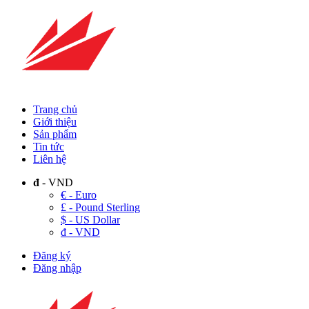
Trang chủ
Giới thiệu
Sản phẩm
Tin tức
Liên hệ
đ
- VND
€ - Euro
£ - Pound Sterling
$ - US Dollar
đ - VND
Đăng ký
Đăng nhập