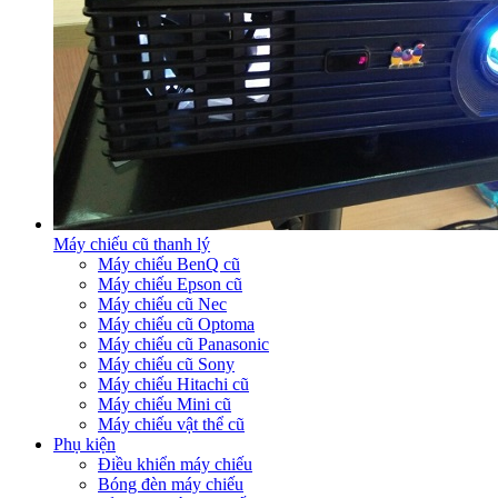
Máy chiếu cũ thanh lý
Máy chiếu BenQ cũ
Máy chiếu Epson cũ
Máy chiếu cũ Nec
Máy chiếu cũ Optoma
Máy chiếu cũ Panasonic
Máy chiếu cũ Sony
Máy chiếu Hitachi cũ
Máy chiếu Mini cũ
Máy chiếu vật thể cũ
Phụ kiện
Điều khiển máy chiếu
Bóng đèn máy chiếu