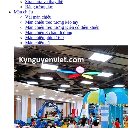
Sửa chữa và thay thế
Bảng tương tác
Màn chiếu
Vải màn chiếu
Màn chiếu treo tường kéo tay
Màn chiếu treo tường Điện có điều khiển
Màn chiếu 3 chân di động
Màn chiếu phim 16:9
Màn chiếu cũ