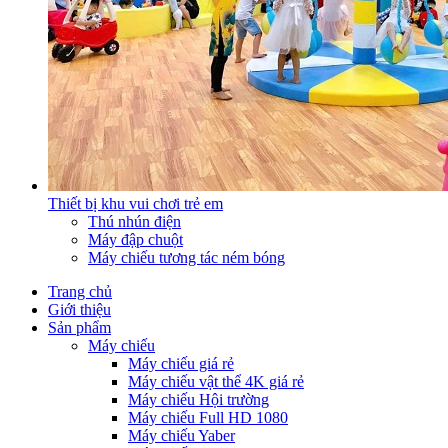
Thiết bị khu vui chơi trẻ em
Thú nhún điện
Máy đập chuột
Máy chiếu tương tác ném bóng
Trang chủ
Giới thiệu
Sản phẩm
Máy chiếu
Máy chiếu giá rẻ
Máy chiếu vật thể 4K giá rẻ
Máy chiếu Hội trường
Máy chiếu Full HD 1080
Máy chiếu Yaber