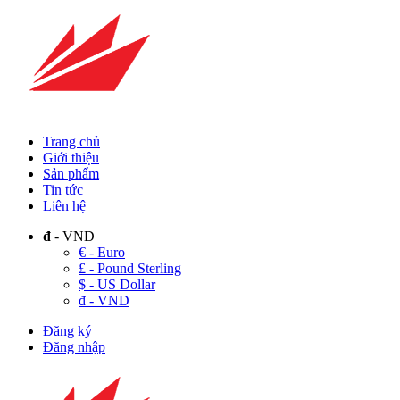
Trang chủ
Giới thiệu
Sản phẩm
Tin tức
Liên hệ
đ
- VND
€ - Euro
£ - Pound Sterling
$ - US Dollar
đ - VND
Đăng ký
Đăng nhập