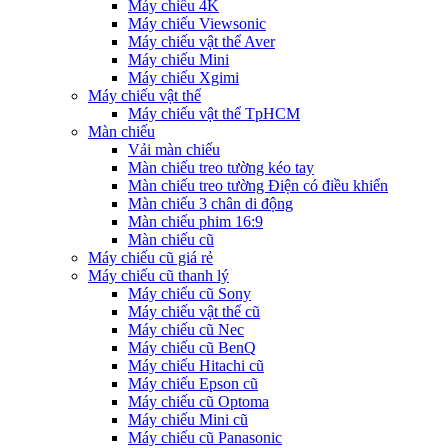
Máy chiếu 4K
Máy chiếu Viewsonic
Máy chiếu vật thể Aver
Máy chiếu Mini
Máy chiếu Xgimi
Máy chiếu vật thể
Máy chiếu vật thể TpHCM
Màn chiếu
Vải màn chiếu
Màn chiếu treo tường kéo tay
Màn chiếu treo tường Điện có điều khiển
Màn chiếu 3 chân di động
Màn chiếu phim 16:9
Màn chiếu cũ
Máy chiếu cũ giá rẻ
Máy chiếu cũ thanh lý
Máy chiếu cũ Sony
Máy chiếu vật thể cũ
Máy chiếu cũ Nec
Máy chiếu cũ BenQ
Máy chiếu Hitachi cũ
Máy chiếu Epson cũ
Máy chiếu cũ Optoma
Máy chiếu Mini cũ
Máy chiếu cũ Panasonic