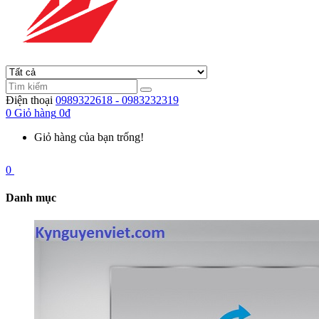
Điện thoại
0989322618 - 0983232319
0
Giỏ hàng
0đ
Giỏ hàng của bạn trống!
0
Danh mục