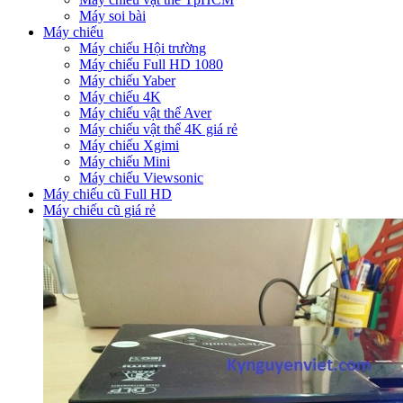
Máy soi bài
Máy chiếu
Máy chiếu Hội trường
Máy chiếu Full HD 1080
Máy chiếu Yaber
Máy chiếu 4K
Máy chiếu vật thể Aver
Máy chiếu vật thể 4K giá rẻ
Máy chiếu Xgimi
Máy chiếu Mini
Máy chiếu Viewsonic
Máy chiếu cũ Full HD
Máy chiếu cũ giá rẻ