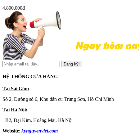
4,800,000đ
Đăng ký!
HỆ THỐNG CỬA HÀNG
Tại Sài Gòn:
Số 2, Đường số 6, Khu dân cư Trung Sơn, Hồ Chí Minh
Tại Hà Nội:
- B2, Đại Kim, Hoàng Mai, Hà Nội
Website
:
kynguyenviet.com