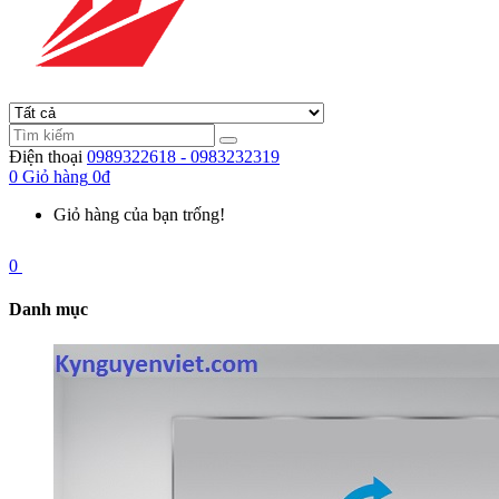
Điện thoại
0989322618 - 0983232319
0
Giỏ hàng
0đ
Giỏ hàng của bạn trống!
0
Danh mục