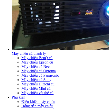
Máy chiếu cũ thanh lý
Máy chiếu BenQ cũ
Máy chiếu Epson cũ
Máy chiếu cũ Nec
Máy chiếu cũ Optoma
Máy chiếu cũ Panasonic
Máy chiếu cũ Sony
Máy chiếu Hitachi cũ
Máy chiếu Mini cũ
Máy chiếu vật thể cũ
Phụ kiện
Điều khiển máy chiếu
Bóng đèn máy chiếu