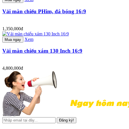
Vải màn chiếu PHim, đá bóng 16:9
1,350,000đ
Xem
Mua ngay
Vải màn chiếu xám 130 Inch 16:9
4,800,000đ
Đăng ký!