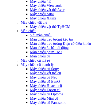
Máy chiếu 4K
Máy chiếu Viewsonic
Máy chiếu vật thể Aver
Máy chiếu Mini
Máy chiếu Xgimi
Máy chiếu vật thể
Máy chiếu vật thể TpHCM
Màn chiếu
Vải màn chiếu
Màn chiếu treo tường kéo tay
Màn chiếu treo tường Điện có điều khiển
Màn chiếu 3 chân di động
Màn chiếu phim 16:9
Màn chiếu cũ
Máy chiếu cũ giá rẻ
Máy chiếu cũ thanh lý
Máy chiếu cũ Sony
Máy chiếu vật thể cũ
Máy chiếu cũ Nec
Máy chiếu cũ BenQ
Máy chiếu Hitachi cũ
Máy chiếu Epson cũ
Máy chiếu cũ Optoma
Máy chiếu Mini cũ
Máy chiếu cũ Panasonic