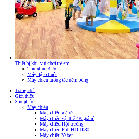
Thiết bị khu vui chơi trẻ em
Thú nhún điện
Máy đập chuột
Máy chiếu tương tác ném bóng
Trang chủ
Giới thiệu
Sản phẩm
Máy chiếu
Máy chiếu giá rẻ
Máy chiếu vật thể 4K giá rẻ
Máy chiếu Hội trường
Máy chiếu Full HD 1080
Máy chiếu Yaber