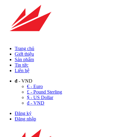
Trang chủ
Giới thiệu
Sản phẩm
Tin tức
Liên hệ
đ
- VND
€ - Euro
£ - Pound Sterling
$ - US Dollar
đ - VND
Đăng ký
Đăng nhập