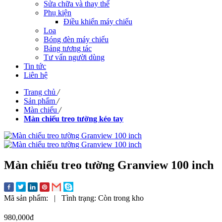
Sửa chữa và thay thế
Phụ kiện
Điều khiển máy chiếu
Loa
Bóng đèn máy chiếu
Bảng tương tác
Tư vấn người dùng
Tin tức
Liên hệ
Trang chủ
/
Sản phẩm
/
Màn chiếu
/
Màn chiếu treo tường kéo tay
Màn chiếu treo tường Granview 100 inch
Mã sản phẩm:
|
Tình trạng:
Còn trong kho
980,000đ