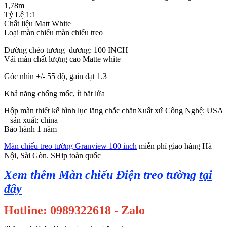
1,78m
Tỷ Lệ 1:1
Chất liệu Matt White
Loại màn chiếu màn chiếu treo
Đường chéo tương đương: 100 INCH
Vải màn chất lượng cao Matte white
Góc nhìn +/- 55 độ, gain đạt 1.3
Khả năng chống mốc, ít bắt lửa
Hộp màn thiết kế hình lục lăng chắc chắnXuất xứ Công Nghệ: USA
– sản xuất: china
Bảo hành 1 năm
Màn chiếu treo tường Granview 100 inch
miễn phí giao hàng Hà
Nội, Sài Gòn. SHip toàn quốc
Xem thêm Màn chiếu Điện treo tường
tại
đây
Hotline: 0989322618 - Zalo