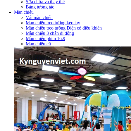
Sửa chữa và thay thế
Bảng tương tác
Màn chiếu
Vải màn chiếu
Màn chiếu treo tường kéo tay
Màn chiếu treo tường Điện có điều khiển
Màn chiếu 3 chân di động
Màn chiếu phim 16:9
Màn chiếu cũ