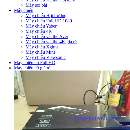
Máy soi bài
Máy chiếu
Máy chiếu Hội trường
Máy chiếu Full HD 1080
Máy chiếu Yaber
Máy chiếu 4K
Máy chiếu vật thể Aver
Máy chiếu vật thể 4K giá rẻ
Máy chiếu Xgimi
Máy chiếu Mini
Máy chiếu Viewsonic
Máy chiếu cũ Full HD
Máy chiếu cũ giá rẻ