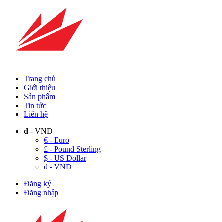
Trang chủ
Giới thiệu
Sản phẩm
Tin tức
Liên hệ
đ
- VND
€ - Euro
£ - Pound Sterling
$ - US Dollar
đ - VND
Đăng ký
Đăng nhập