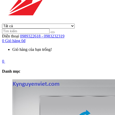
Điện thoại
0989322618 - 0983232319
0
Giỏ hàng
0đ
Giỏ hàng của bạn trống!
0
Danh mục