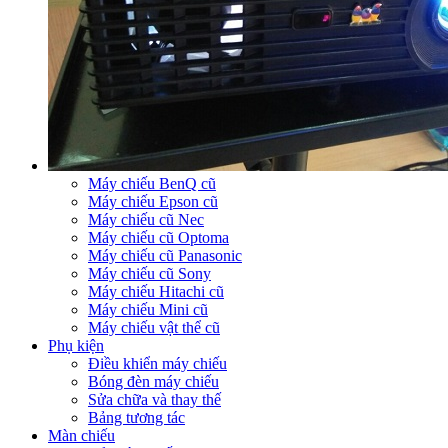
Máy chiếu BenQ cũ
Máy chiếu Epson cũ
Máy chiếu cũ Nec
Máy chiếu cũ Optoma
Máy chiếu cũ Panasonic
Máy chiếu cũ Sony
Máy chiếu Hitachi cũ
Máy chiếu Mini cũ
Máy chiếu vật thể cũ
Phụ kiện
Điều khiển máy chiếu
Bóng đèn máy chiếu
Sửa chữa và thay thế
Bảng tương tác
Màn chiếu