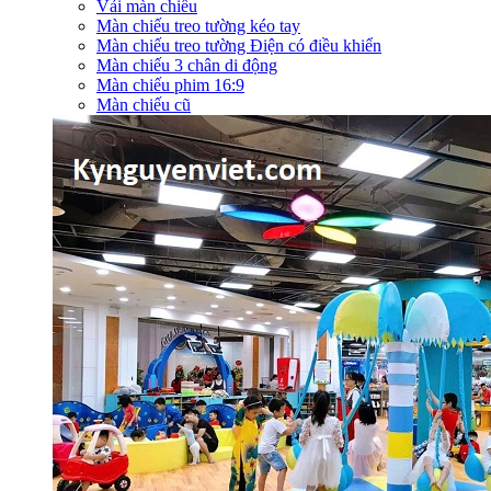
Vải màn chiếu
Màn chiếu treo tường kéo tay
Màn chiếu treo tường Điện có điều khiển
Màn chiếu 3 chân di động
Màn chiếu phim 16:9
Màn chiếu cũ