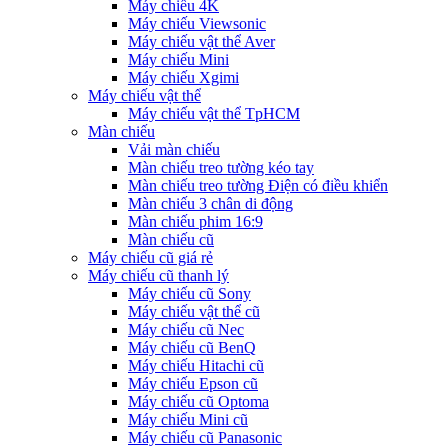
Máy chiếu 4K
Máy chiếu Viewsonic
Máy chiếu vật thể Aver
Máy chiếu Mini
Máy chiếu Xgimi
Máy chiếu vật thể
Máy chiếu vật thể TpHCM
Màn chiếu
Vải màn chiếu
Màn chiếu treo tường kéo tay
Màn chiếu treo tường Điện có điều khiển
Màn chiếu 3 chân di động
Màn chiếu phim 16:9
Màn chiếu cũ
Máy chiếu cũ giá rẻ
Máy chiếu cũ thanh lý
Máy chiếu cũ Sony
Máy chiếu vật thể cũ
Máy chiếu cũ Nec
Máy chiếu cũ BenQ
Máy chiếu Hitachi cũ
Máy chiếu Epson cũ
Máy chiếu cũ Optoma
Máy chiếu Mini cũ
Máy chiếu cũ Panasonic