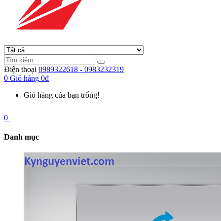
Điện thoại
0989322618 - 0983232319
0
Giỏ hàng
0đ
Giỏ hàng của bạn trống!
0
Danh mục