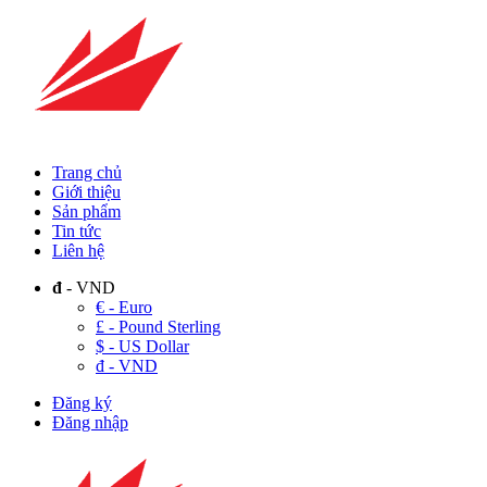
Trang chủ
Giới thiệu
Sản phẩm
Tin tức
Liên hệ
đ
- VND
€ - Euro
£ - Pound Sterling
$ - US Dollar
đ - VND
Đăng ký
Đăng nhập