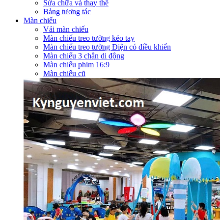
Sửa chữa và thay thế
Bảng tương tác
Màn chiếu
Vải màn chiếu
Màn chiếu treo tường kéo tay
Màn chiếu treo tường Điện có điều khiển
Màn chiếu 3 chân di động
Màn chiếu phim 16:9
Màn chiếu cũ