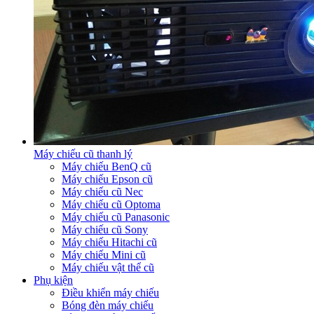
Máy chiếu cũ thanh lý
Máy chiếu BenQ cũ
Máy chiếu Epson cũ
Máy chiếu cũ Nec
Máy chiếu cũ Optoma
Máy chiếu cũ Panasonic
Máy chiếu cũ Sony
Máy chiếu Hitachi cũ
Máy chiếu Mini cũ
Máy chiếu vật thể cũ
Phụ kiện
Điều khiển máy chiếu
Bóng đèn máy chiếu