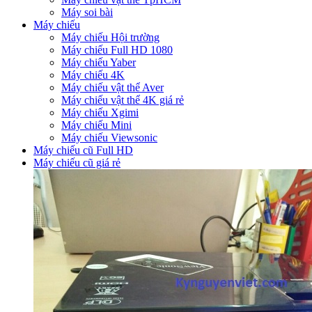
Máy soi bài
Máy chiếu
Máy chiếu Hội trường
Máy chiếu Full HD 1080
Máy chiếu Yaber
Máy chiếu 4K
Máy chiếu vật thể Aver
Máy chiếu vật thể 4K giá rẻ
Máy chiếu Xgimi
Máy chiếu Mini
Máy chiếu Viewsonic
Máy chiếu cũ Full HD
Máy chiếu cũ giá rẻ