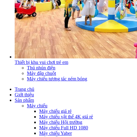
Thiết bị khu vui chơi trẻ em
Thú nhún điện
Máy đập chuột
Máy chiếu tương tác ném bóng
Trang chủ
Giới thiệu
Sản phẩm
Máy chiếu
Máy chiếu giá rẻ
Máy chiếu vật thể 4K giá rẻ
Máy chiếu Hội trường
Máy chiếu Full HD 1080
Máy chiếu Yaber