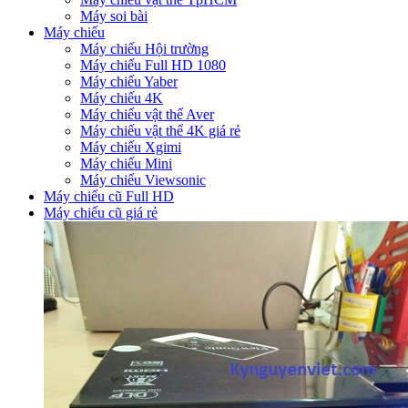
Máy soi bài
Máy chiếu
Máy chiếu Hội trường
Máy chiếu Full HD 1080
Máy chiếu Yaber
Máy chiếu 4K
Máy chiếu vật thể Aver
Máy chiếu vật thể 4K giá rẻ
Máy chiếu Xgimi
Máy chiếu Mini
Máy chiếu Viewsonic
Máy chiếu cũ Full HD
Máy chiếu cũ giá rẻ