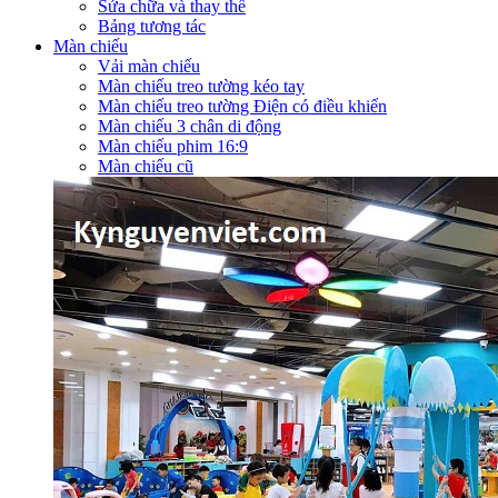
Sửa chữa và thay thế
Bảng tương tác
Màn chiếu
Vải màn chiếu
Màn chiếu treo tường kéo tay
Màn chiếu treo tường Điện có điều khiển
Màn chiếu 3 chân di động
Màn chiếu phim 16:9
Màn chiếu cũ