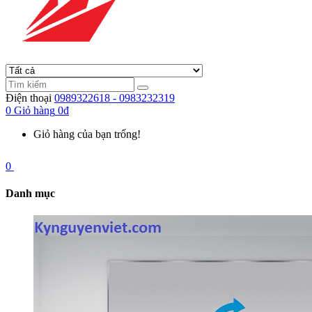
Điện thoại
0989322618 - 0983232319
0
Giỏ hàng
0đ
Giỏ hàng của bạn trống!
0
Danh mục