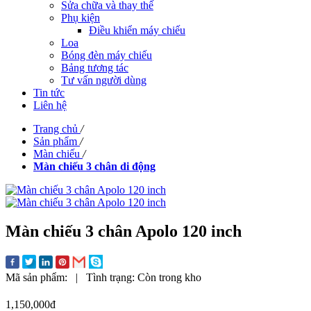
Sửa chữa và thay thế
Phụ kiện
Điều khiển máy chiếu
Loa
Bóng đèn máy chiếu
Bảng tương tác
Tư vấn người dùng
Tin tức
Liên hệ
Trang chủ
/
Sản phẩm
/
Màn chiếu
/
Màn chiếu 3 chân di động
Màn chiếu 3 chân Apolo 120 inch
Mã sản phẩm:
|
Tình trạng:
Còn trong kho
1,150,000đ