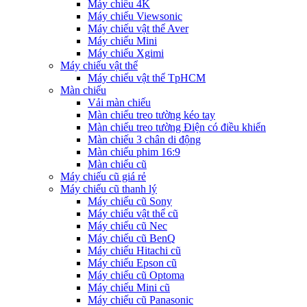
Máy chiếu 4K
Máy chiếu Viewsonic
Máy chiếu vật thể Aver
Máy chiếu Mini
Máy chiếu Xgimi
Máy chiếu vật thể
Máy chiếu vật thể TpHCM
Màn chiếu
Vải màn chiếu
Màn chiếu treo tường kéo tay
Màn chiếu treo tường Điện có điều khiển
Màn chiếu 3 chân di động
Màn chiếu phim 16:9
Màn chiếu cũ
Máy chiếu cũ giá rẻ
Máy chiếu cũ thanh lý
Máy chiếu cũ Sony
Máy chiếu vật thể cũ
Máy chiếu cũ Nec
Máy chiếu cũ BenQ
Máy chiếu Hitachi cũ
Máy chiếu Epson cũ
Máy chiếu cũ Optoma
Máy chiếu Mini cũ
Máy chiếu cũ Panasonic