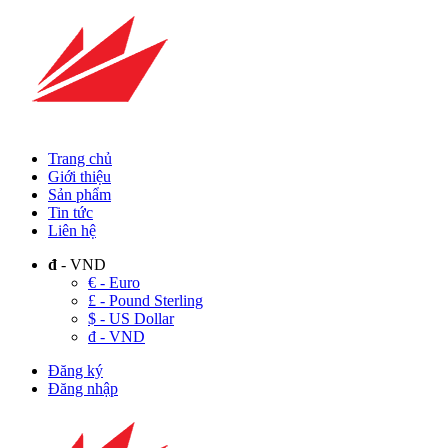
Trang chủ
Giới thiệu
Sản phẩm
Tin tức
Liên hệ
đ
- VND
€ - Euro
£ - Pound Sterling
$ - US Dollar
đ - VND
Đăng ký
Đăng nhập