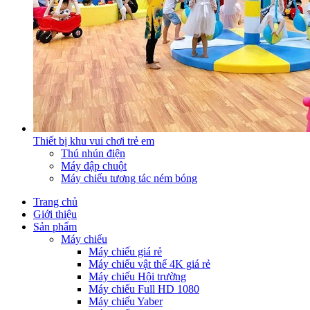
Thiết bị khu vui chơi trẻ em
Thú nhún điện
Máy đập chuột
Máy chiếu tương tác ném bóng
Trang chủ
Giới thiệu
Sản phẩm
Máy chiếu
Máy chiếu giá rẻ
Máy chiếu vật thể 4K giá rẻ
Máy chiếu Hội trường
Máy chiếu Full HD 1080
Máy chiếu Yaber