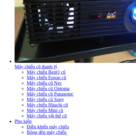
Máy chiếu cũ thanh lý
Máy chiếu BenQ cũ
Máy chiếu Epson cũ
Máy chiếu cũ Nec
Máy chiếu cũ Optoma
Máy chiếu cũ Panasonic
Máy chiếu cũ Sony
Máy chiếu Hitachi cũ
Máy chiếu Mini cũ
Máy chiếu vật thể cũ
Phụ kiện
Điều khiển máy chiếu
Bóng đèn máy chiếu