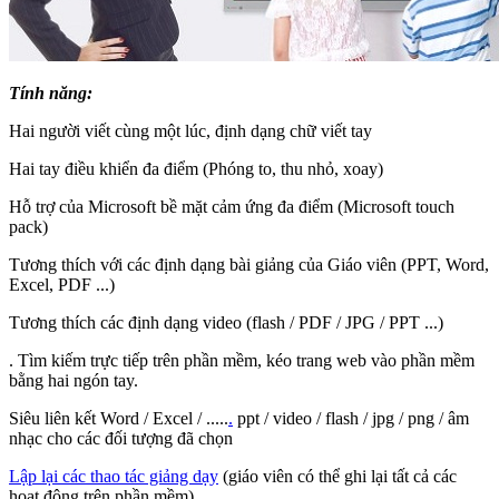
Tính năng:
Hai người viết cùng một lúc, định dạng chữ viết tay
Hai tay điều khiển đa điểm (Phóng to, thu nhỏ, xoay)
Hỗ trợ của Microsoft bề mặt cảm ứng đa điểm (Microsoft touch
pack)
Tương thích với các định dạng bài giảng của Giáo viên (PPT, Word,
Excel, PDF ...)
Tương thích các định dạng video (flash / PDF / JPG / PPT ...)
. Tìm kiếm trực tiếp trên phần mềm, kéo trang web vào phần mềm
bằng hai ngón tay.
Siêu liên kết Word / Excel / .....
.
ppt / video / flash / jpg / png / âm
nhạc cho các đối tượng đã chọn
Lập lại các thao tác giảng dạy
(giáo viên có thể ghi lại tất cả các
hoạt động trên phần mềm)