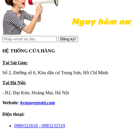
Đăng ký!
HỆ THỐNG CỬA HÀNG
Tại Sài Gòn:
Số 2, Đường số 6, Khu dân cư Trung Sơn, Hồ Chí Minh
Tại Hà Nội:
- B2, Đại Kim, Hoàng Mai, Hà Nội
Website
:
kynguyenviet.com
Điện thoại:
0989322618 - 0983232319