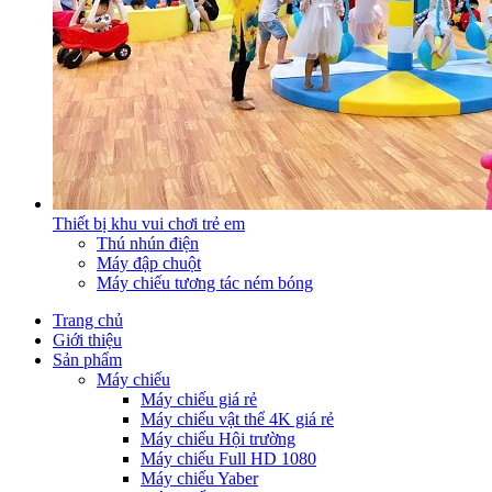
Thiết bị khu vui chơi trẻ em
Thú nhún điện
Máy đập chuột
Máy chiếu tương tác ném bóng
Trang chủ
Giới thiệu
Sản phẩm
Máy chiếu
Máy chiếu giá rẻ
Máy chiếu vật thể 4K giá rẻ
Máy chiếu Hội trường
Máy chiếu Full HD 1080
Máy chiếu Yaber