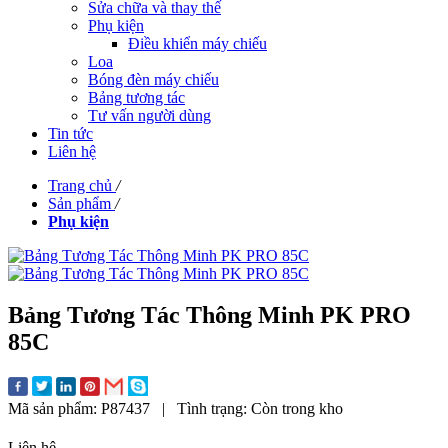
Sửa chữa và thay thế
Phụ kiện
Điều khiển máy chiếu
Loa
Bóng đèn máy chiếu
Bảng tương tác
Tư vấn người dùng
Tin tức
Liên hệ
Trang chủ
/
Sản phẩm
/
Phụ kiện
Bảng Tương Tác Thông Minh PK PRO
85C
Mã sản phẩm:
P87437
|
Tình trạng:
Còn trong kho
Liên hệ