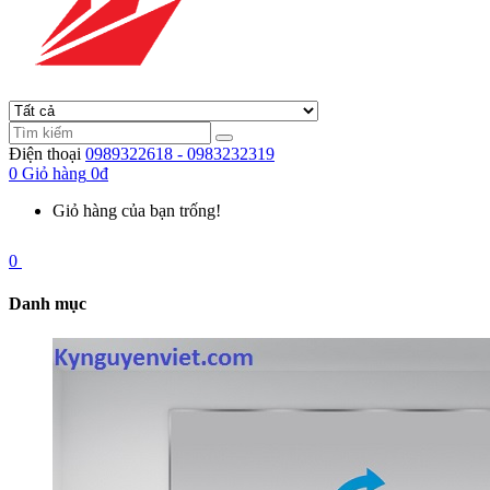
Điện thoại
0989322618 - 0983232319
0
Giỏ hàng
0đ
Giỏ hàng của bạn trống!
0
Danh mục