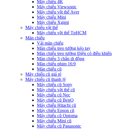
Máy chiếu 4K
Máy chiếu Viewsonic
Máy chiếu vật thể Aver
Máy chiếu Mini
Máy chiếu Xgimi
Máy chiếu vật thể
Máy chiếu vật thể TpHCM
Màn chiếu
Vải màn chiếu
Màn chiếu treo tường kéo tay
Màn chiếu treo tường Điện có điều khiển
Màn chiếu 3 chân di động
Màn chiếu phim 16:9
Màn chiếu cũ
Máy chiếu cũ giá rẻ
Máy chiếu cũ thanh lý
Máy chiếu cũ Sony
Máy chiếu vật thể cũ
Máy chiếu cũ Nec
Máy chiếu cũ BenQ
Máy chiếu Hitachi cũ
Máy chiếu Epson cũ
Máy chiếu cũ Optoma
Máy chiếu Mini cũ
Máy chiếu cũ Panasonic