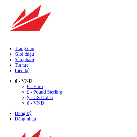
Trang chủ
Giới thiệu
Sản phẩm
Tin tức
Liên hệ
đ
- VND
€ - Euro
£ - Pound Sterling
$ - US Dollar
đ - VND
Đăng ký
Đăng nhập