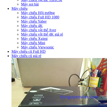
Máy soi bài
Máy chiếu
Máy chiếu Hội trường
Máy chiếu Full HD 1080
Máy chiếu Yaber
Máy chiếu 4K
Máy chiếu vật thể Aver
Máy chiếu vật thể 4K giá rẻ
Máy chiếu Xgimi
Máy chiếu Mini
Máy chiếu Viewsonic
Máy chiếu cũ Full HD
Máy chiếu cũ giá rẻ