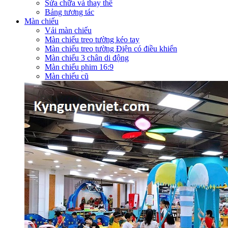
Sửa chữa và thay thế
Bảng tương tác
Màn chiếu
Vải màn chiếu
Màn chiếu treo tường kéo tay
Màn chiếu treo tường Điện có điều khiển
Màn chiếu 3 chân di động
Màn chiếu phim 16:9
Màn chiếu cũ