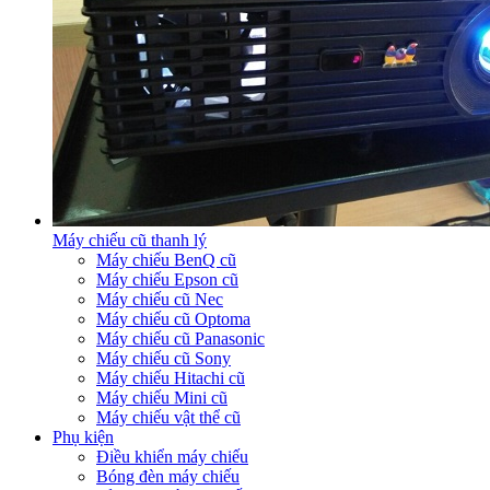
Máy chiếu cũ thanh lý
Máy chiếu BenQ cũ
Máy chiếu Epson cũ
Máy chiếu cũ Nec
Máy chiếu cũ Optoma
Máy chiếu cũ Panasonic
Máy chiếu cũ Sony
Máy chiếu Hitachi cũ
Máy chiếu Mini cũ
Máy chiếu vật thể cũ
Phụ kiện
Điều khiển máy chiếu
Bóng đèn máy chiếu