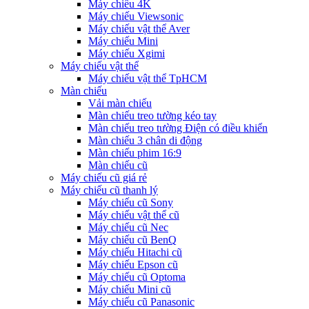
Máy chiếu 4K
Máy chiếu Viewsonic
Máy chiếu vật thể Aver
Máy chiếu Mini
Máy chiếu Xgimi
Máy chiếu vật thể
Máy chiếu vật thể TpHCM
Màn chiếu
Vải màn chiếu
Màn chiếu treo tường kéo tay
Màn chiếu treo tường Điện có điều khiển
Màn chiếu 3 chân di động
Màn chiếu phim 16:9
Màn chiếu cũ
Máy chiếu cũ giá rẻ
Máy chiếu cũ thanh lý
Máy chiếu cũ Sony
Máy chiếu vật thể cũ
Máy chiếu cũ Nec
Máy chiếu cũ BenQ
Máy chiếu Hitachi cũ
Máy chiếu Epson cũ
Máy chiếu cũ Optoma
Máy chiếu Mini cũ
Máy chiếu cũ Panasonic