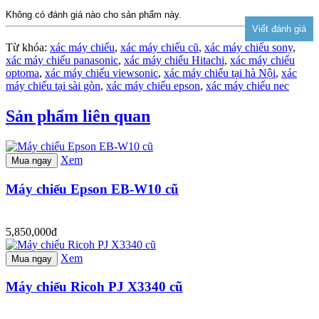
Không có đánh giá nào cho sản phẩm này.
Từ khóa:
xác máy chiếu
,
xác máy chiếu cũ
,
xác máy chiếu sony
,
xác máy chiếu panasonic
,
xác máy chiếu Hitachi
,
xác máy chiếu
optoma
,
xác máy chiếu viewsonic
,
xác máy chiếu tại hà Nội
,
xác
máy chiếu tại sài gòn
,
xác máy chiếu epson
,
xác máy chiếu nec
Sản phẩm liên quan
Xem
Mua ngay
Máy chiếu Epson EB-W10 cũ
5,850,000đ
Xem
Mua ngay
Máy chiếu Ricoh PJ X3340 cũ