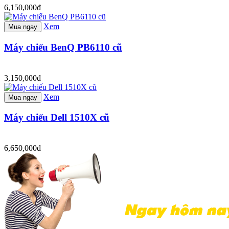
6,150,000đ
Xem
Mua ngay
Máy chiếu BenQ PB6110 cũ
3,150,000đ
Xem
Mua ngay
Máy chiếu Dell 1510X cũ
6,650,000đ