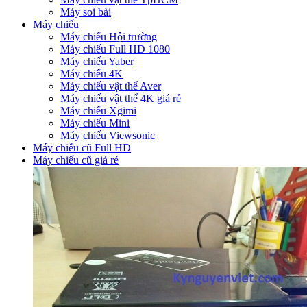
Máy soi bài
Máy chiếu
Máy chiếu Hội trường
Máy chiếu Full HD 1080
Máy chiếu Yaber
Máy chiếu 4K
Máy chiếu vật thể Aver
Máy chiếu vật thể 4K giá rẻ
Máy chiếu Xgimi
Máy chiếu Mini
Máy chiếu Viewsonic
Máy chiếu cũ Full HD
Máy chiếu cũ giá rẻ