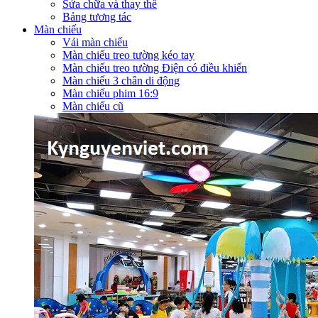
Sửa chữa và thay thế
Bảng tương tác
Màn chiếu
Vải màn chiếu
Màn chiếu treo tường kéo tay
Màn chiếu treo tường Điện có điều khiển
Màn chiếu 3 chân di động
Màn chiếu phim 16:9
Màn chiếu cũ