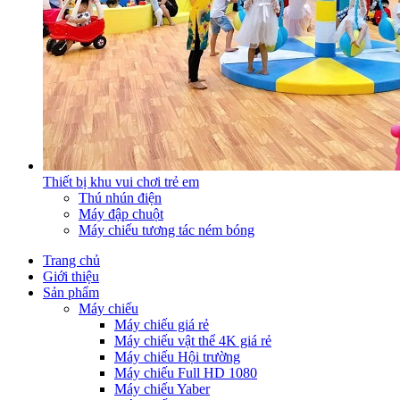
Thiết bị khu vui chơi trẻ em
Thú nhún điện
Máy đập chuột
Máy chiếu tương tác ném bóng
Trang chủ
Giới thiệu
Sản phẩm
Máy chiếu
Máy chiếu giá rẻ
Máy chiếu vật thể 4K giá rẻ
Máy chiếu Hội trường
Máy chiếu Full HD 1080
Máy chiếu Yaber