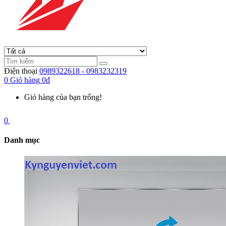
Điện thoại
0989322618 - 0983232319
0
Giỏ hàng
0đ
Giỏ hàng của bạn trống!
0
Danh mục