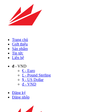
Trang chủ
Giới thiệu
Sản phẩm
Tin tức
Liên hệ
đ
- VND
€ - Euro
£ - Pound Sterling
$ - US Dollar
đ - VND
Đăng ký
Đăng nhập