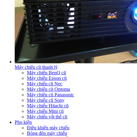
Máy chiếu cũ thanh lý
Máy chiếu BenQ cũ
Máy chiếu Epson cũ
Máy chiếu cũ Nec
Máy chiếu cũ Optoma
Máy chiếu cũ Panasonic
Máy chiếu cũ Sony
Máy chiếu Hitachi cũ
Máy chiếu Mini cũ
Máy chiếu vật thể cũ
Phụ kiện
Điều khiển máy chiếu
Bóng đèn máy chiếu