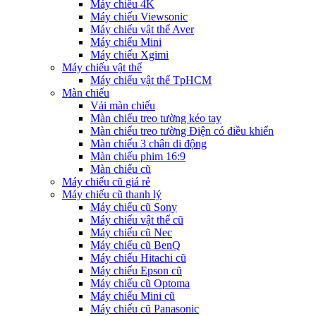
Máy chiếu 4K
Máy chiếu Viewsonic
Máy chiếu vật thể Aver
Máy chiếu Mini
Máy chiếu Xgimi
Máy chiếu vật thể
Máy chiếu vật thể TpHCM
Màn chiếu
Vải màn chiếu
Màn chiếu treo tường kéo tay
Màn chiếu treo tường Điện có điều khiển
Màn chiếu 3 chân di động
Màn chiếu phim 16:9
Màn chiếu cũ
Máy chiếu cũ giá rẻ
Máy chiếu cũ thanh lý
Máy chiếu cũ Sony
Máy chiếu vật thể cũ
Máy chiếu cũ Nec
Máy chiếu cũ BenQ
Máy chiếu Hitachi cũ
Máy chiếu Epson cũ
Máy chiếu cũ Optoma
Máy chiếu Mini cũ
Máy chiếu cũ Panasonic