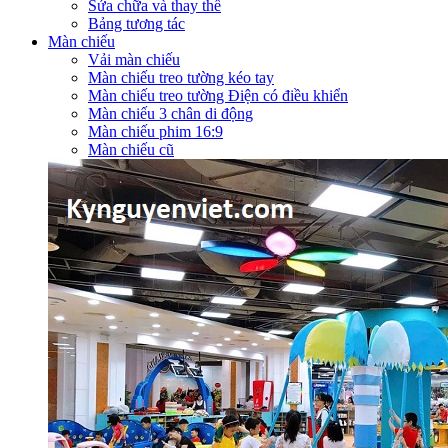
Sửa chữa và thay thế
Bảng tương tác
Màn chiếu
Vải màn chiếu
Màn chiếu treo tường kéo tay
Màn chiếu treo tường Điện có điều khiển
Màn chiếu 3 chân di động
Màn chiếu phim 16:9
Màn chiếu cũ