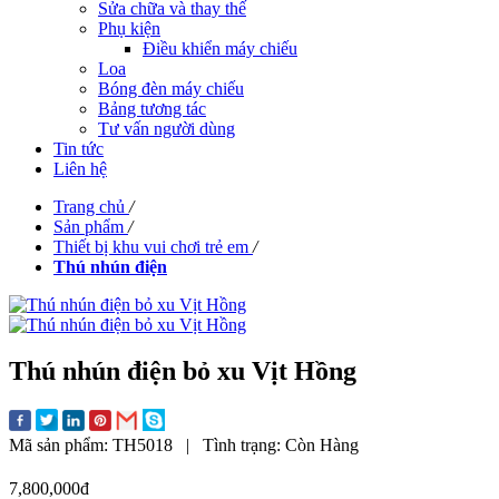
Sửa chữa và thay thế
Phụ kiện
Điều khiển máy chiếu
Loa
Bóng đèn máy chiếu
Bảng tương tác
Tư vấn người dùng
Tin tức
Liên hệ
Trang chủ
/
Sản phẩm
/
Thiết bị khu vui chơi trẻ em
/
Thú nhún điện
Thú nhún điện bỏ xu Vịt Hồng
Mã sản phẩm:
TH5018
|
Tình trạng:
Còn Hàng
7,800,000đ