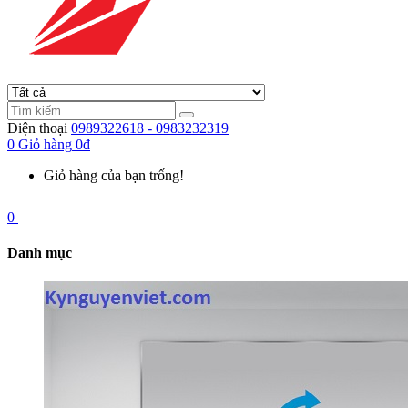
Điện thoại
0989322618 - 0983232319
0
Giỏ hàng
0đ
Giỏ hàng của bạn trống!
0
Danh mục