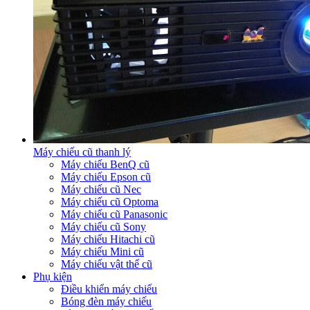
Máy chiếu cũ thanh lý
Máy chiếu BenQ cũ
Máy chiếu Epson cũ
Máy chiếu cũ Nec
Máy chiếu cũ Optoma
Máy chiếu cũ Panasonic
Máy chiếu cũ Sony
Máy chiếu Hitachi cũ
Máy chiếu Mini cũ
Máy chiếu vật thể cũ
Phụ kiện
Điều khiển máy chiếu
Bóng đèn máy chiếu