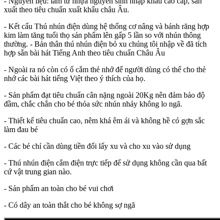
- Nguyên liệu: làm từ nhựa nguyên sinh nhập khẩu cao cấp, sản
xuất theo tiêu chuẩn xuất khẩu châu Âu.
- Kết cấu Thú nhún điện dùng hệ thống cơ nâng và bánh răng hợp
kim làm tăng tuổi thọ sản phẩm lên gấp 5 lần so với nhún thông
thường. - Bản thân thú nhún điện bỏ xu chúng tôi nhập về đã tích
hợp sẵn bài hát Tiếng Anh theo tiêu chuẩn Châu Âu
- Ngoài ra nó còn có ổ cắm thẻ nhớ để người dùng có thể cho thẻ
nhớ các bài hát tiếng Việt theo ý thích của họ.
- Sản phẩm đạt tiêu chuẩn cân nặng ngoài 20Kg nên đảm bảo độ
đầm, chắc chắn cho bé thỏa sức nhún nhảy không lo ngã.
- Thiết kế tiêu chuẩn cao, nêm khá êm ái và không hề có gợn sắc
làm đau bé
- Các bé chỉ cần dùng tiền đổi lấy xu và cho xu vào sử dụng
- Thú nhún điện cắm điện trực tiếp để sử dụng không cần qua bất
cứ vật trung gian nào.
- Sản phẩm an toàn cho bé vui chơi
- Có dây an toàn thắt cho bé không sợ ngã