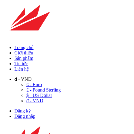
Trang chủ
Giới thiệu
Sản phẩm
Tin tức
Liên hệ
đ
- VND
€ - Euro
£ - Pound Sterling
$ - US Dollar
đ - VND
Đăng ký
Đăng nhập