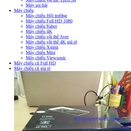
Máy soi bài
Máy chiếu
Máy chiếu Hội trường
Máy chiếu Full HD 1080
Máy chiếu Yaber
Máy chiếu 4K
Máy chiếu vật thể Aver
Máy chiếu vật thể 4K giá rẻ
Máy chiếu Xgimi
Máy chiếu Mini
Máy chiếu Viewsonic
Máy chiếu cũ Full HD
Máy chiếu cũ giá rẻ