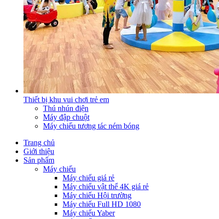
Thiết bị khu vui chơi trẻ em
Thú nhún điện
Máy đập chuột
Máy chiếu tương tác ném bóng
Trang chủ
Giới thiệu
Sản phẩm
Máy chiếu
Máy chiếu giá rẻ
Máy chiếu vật thể 4K giá rẻ
Máy chiếu Hội trường
Máy chiếu Full HD 1080
Máy chiếu Yaber