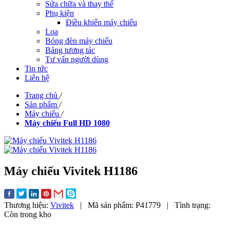
Sửa chữa và thay thế
Phụ kiện
Điều khiển máy chiếu
Loa
Bóng đèn máy chiếu
Bảng tương tác
Tư vấn người dùng
Tin tức
Liên hệ
Trang chủ
/
Sản phẩm
/
Máy chiếu
/
Máy chiếu Full HD 1080
Máy chiếu Vivitek H1186
Thương hiệu:
Vivitek
|
Mã sản phẩm:
P41779
|
Tình trạng:
Còn trong kho