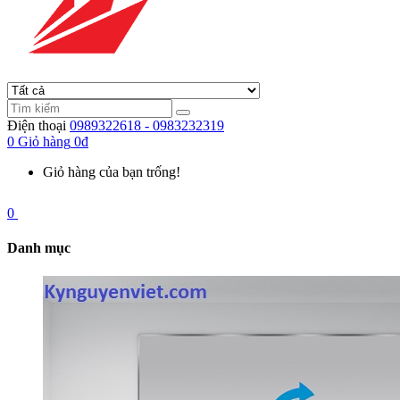
Điện thoại
0989322618 - 0983232319
0
Giỏ hàng
0đ
Giỏ hàng của bạn trống!
0
Danh mục