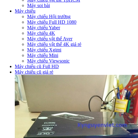
Máy soi bài
Máy chiếu
Máy chiếu Hội trường
Máy chiếu Full HD 1080
Máy chiếu Yaber
Máy chiếu 4K
Máy chiếu vật thể Aver
Máy chiếu vật thể 4K giá rẻ
Máy chiếu Xgimi
Máy chiếu Mini
Máy chiếu Viewsonic
Máy chiếu cũ Full HD
Máy chiếu cũ giá rẻ