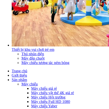
Thiết bị khu vui chơi trẻ em
Thú nhún điện
Máy đập chuột
Máy chiếu tương tác ném bóng
Trang chủ
Giới thiệu
Sản phẩm
Máy chiếu
Máy chiếu giá rẻ
Máy chiếu vật thể 4K giá rẻ
Máy chiếu Hội trường
Máy chiếu Full HD 1080
Máy chiếu Yaber