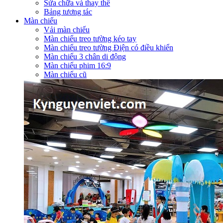
Sửa chữa và thay thế
Bảng tương tác
Màn chiếu
Vải màn chiếu
Màn chiếu treo tường kéo tay
Màn chiếu treo tường Điện có điều khiển
Màn chiếu 3 chân di động
Màn chiếu phim 16:9
Màn chiếu cũ