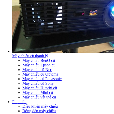
Máy chiếu cũ thanh lý
Máy chiếu BenQ cũ
Máy chiếu Epson cũ
Máy chiếu cũ Nec
Máy chiếu cũ Optoma
Máy chiếu cũ Panasonic
Máy chiếu cũ Sony
Máy chiếu Hitachi cũ
Máy chiếu Mini cũ
Máy chiếu vật thể cũ
Phụ kiện
Điều khiển máy chiếu
Bóng đèn máy chiếu