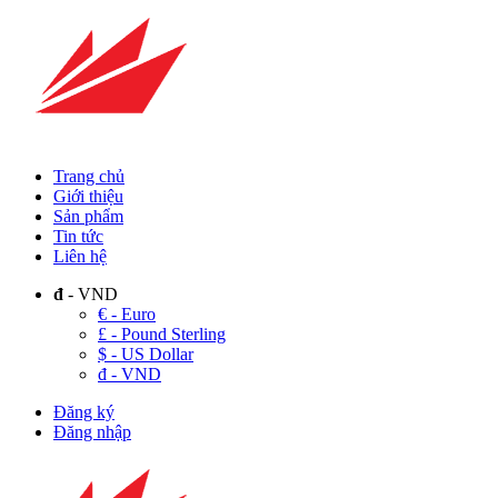
Trang chủ
Giới thiệu
Sản phẩm
Tin tức
Liên hệ
đ
- VND
€ - Euro
£ - Pound Sterling
$ - US Dollar
đ - VND
Đăng ký
Đăng nhập