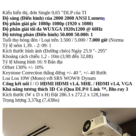
Kiểu hiển thị, đơn Single 0,65 "DLP của TI
Độ sáng (Điển hình) của 2000 2000 ANSI Lumen
s
Độ phân giải gốc 1080p 1080p (1920 x 1080)
Độ phân giải tối đa WUXGA 1920x1200 @ 60Hz
Độ tương phản (Điển hình) 50.000 50.000: 1
Tuổi thọ bóng đèn / Loại trên 3.500 / 5.000 /
7.000 giờ
(Norma
Tỷ lệ ném 1,39. - 2: 09: 1
Kích thước hình ảnh (Đường chéo) Ngày 25.9 "- 295"
Khoảng cách chiếu 1,2 - 10m (3,9ft đến 32,8ft)
Tỷ lệ khung hình 16: 9 Bản địa
Offset 130% +/- 10%
Keystone Correction thẳng đứng +/- 40 °, +/- 40 Bước
Loa Loa 10W (Mono) với SRS WOW® Dynam
Cổng kết nối
I / O
HDMI HDMI v1.4, MHL / HDMI v1.4, VGA
Khả năng tương thích 3D Có (Qua DLP® Link ™, Blu-ray 3
Kích thước (W x D x H) Đặt 286.3 x 272.2 x 128
.
1mm
Trọng lượng 3,37kg (7,43lbs)