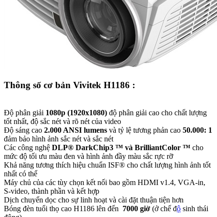
Thông số cơ bản Vivitek H1186 :
Độ phân giải
1080p (1920x1080)
độ phân giải cao cho chất lượng
tốt nhất, độ sắc nét và rõ nét của video
Độ sáng cao
2.000 ANSI lumens
và tỷ lệ tương phản cao
50.000: 1
đảm bảo hình ảnh sắc nét và sắc nét
Các công nghệ
DLP® DarkChip3 ™ và BrilliantColor ™
cho
mức độ tối ưu màu đen và hình ảnh đầy màu sắc rực rỡ
Khả năng tương thích hiệu chuẩn ISF® cho chất lượng hình ảnh tốt
nhất có thể
Máy chủ của các tùy chọn kết nối bao gồm HDMI v1.4, VGA-in,
S-video, thành phần và kết hợp
Dịch chuyển dọc cho sự linh hoạt và cài đặt thuận tiện hơn
Bóng đèn tuổi thọ cao H1186 lên đến
7000 giờ
(ở chế đ
ộ
sinh thái