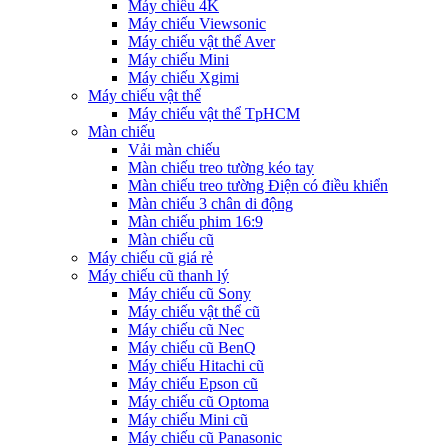
Máy chiếu 4K
Máy chiếu Viewsonic
Máy chiếu vật thể Aver
Máy chiếu Mini
Máy chiếu Xgimi
Máy chiếu vật thể
Máy chiếu vật thể TpHCM
Màn chiếu
Vải màn chiếu
Màn chiếu treo tường kéo tay
Màn chiếu treo tường Điện có điều khiển
Màn chiếu 3 chân di động
Màn chiếu phim 16:9
Màn chiếu cũ
Máy chiếu cũ giá rẻ
Máy chiếu cũ thanh lý
Máy chiếu cũ Sony
Máy chiếu vật thể cũ
Máy chiếu cũ Nec
Máy chiếu cũ BenQ
Máy chiếu Hitachi cũ
Máy chiếu Epson cũ
Máy chiếu cũ Optoma
Máy chiếu Mini cũ
Máy chiếu cũ Panasonic