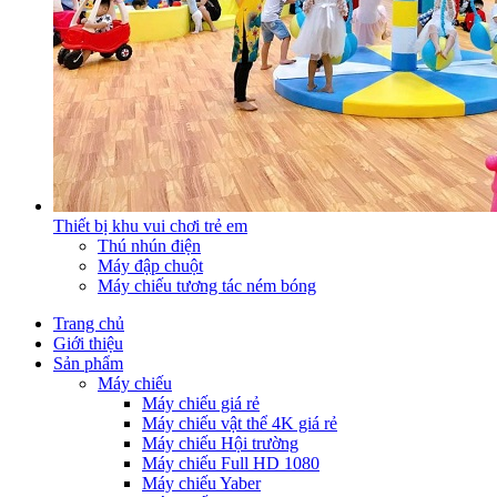
Thiết bị khu vui chơi trẻ em
Thú nhún điện
Máy đập chuột
Máy chiếu tương tác ném bóng
Trang chủ
Giới thiệu
Sản phẩm
Máy chiếu
Máy chiếu giá rẻ
Máy chiếu vật thể 4K giá rẻ
Máy chiếu Hội trường
Máy chiếu Full HD 1080
Máy chiếu Yaber