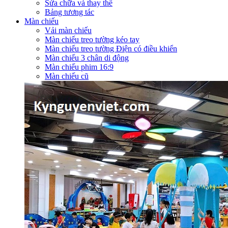
Sửa chữa và thay thế
Bảng tương tác
Màn chiếu
Vải màn chiếu
Màn chiếu treo tường kéo tay
Màn chiếu treo tường Điện có điều khiển
Màn chiếu 3 chân di động
Màn chiếu phim 16:9
Màn chiếu cũ