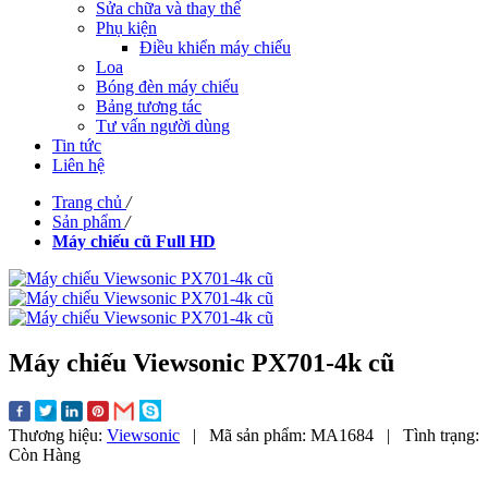
Sửa chữa và thay thế
Phụ kiện
Điều khiển máy chiếu
Loa
Bóng đèn máy chiếu
Bảng tương tác
Tư vấn người dùng
Tin tức
Liên hệ
Trang chủ
/
Sản phẩm
/
Máy chiếu cũ Full HD
Máy chiếu Viewsonic PX701-4k cũ
Thương hiệu:
Viewsonic
|
Mã sản phẩm:
MA1684
|
Tình trạng:
Còn Hàng