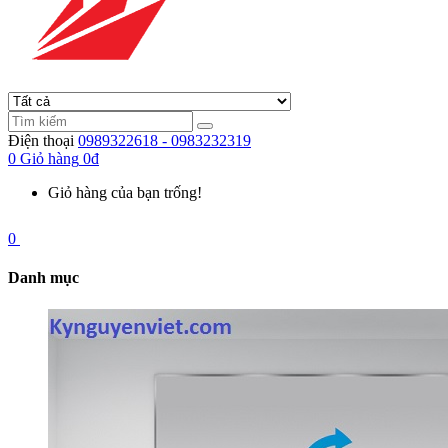
Điện thoại
0989322618 - 0983232319
0
Giỏ hàng
0đ
Giỏ hàng của bạn trống!
0
Danh mục