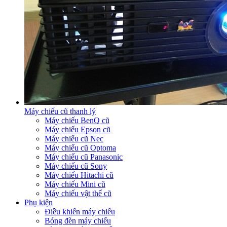
Máy chiếu cũ thanh lý
Máy chiếu BenQ cũ
Máy chiếu Epson cũ
Máy chiếu cũ Nec
Máy chiếu cũ Optoma
Máy chiếu cũ Panasonic
Máy chiếu cũ Sony
Máy chiếu Hitachi cũ
Máy chiếu Mini cũ
Máy chiếu vật thể cũ
Phụ kiện
Điều khiển máy chiếu
Bóng đèn máy chiếu