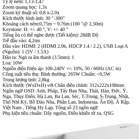
Tỷ lệ ném: 1,13-1,47
Zoom quang học: 1,3x
Zoom kỹ thuật số: 0,8 x-2.0x
Kích thước hình ảnh: 30 "-300"
Khoảng cách ném:0,75m ~ 9,76m (100 "@ 2,50m)
Keystone: H: +/- 40 °, V: +/- 40 °
Tiếng ồn có thể nghe được (Tiết kiệm): 28dB Độ
Trễ đầu vào: 4,2ms
Đầu vào: HDMI: 2 (HDMI 2.0b, HDCP 1.4 / 2.2), USB Loại A
(Nguồn): 1 (5V / 1.5A)
Đầu ra: Ngõ ra âm thanh (3.5mm): 1
Loa: 10W
Nguồn điện Điện áp: 100-240V +/- 10%, 50 / 60Hz (AC in)
Công suất tiêu thụ: Bình thường: 265W Chuẩn: <0,5W
Trọng lượng tịnh: 2,8kg
Kích thước (WxDxH) với Chân điều chỉnh: 312x222x108mm
Ngôn ngữ OSD: Anh, Pháp, Tây Ban Nha, Thái, Hàn, Đức, Ý,
Nga, Thụy Điển, Hà Lan, Ba Lan, Séc, T-Trung, S-Trung, Nhật,
Thổ Nhĩ Kỳ, Bồ Đào Nha, Phần Lan, Indonesia, Ấn Độ, Ả Rập,
Việt Nam , Tiếng Hy Lạp, Tổng số 23 ngôn ngữ
Phụ kiện tiêu chuẩn: Dây nguồn, Điều khiển từ xa, QSG