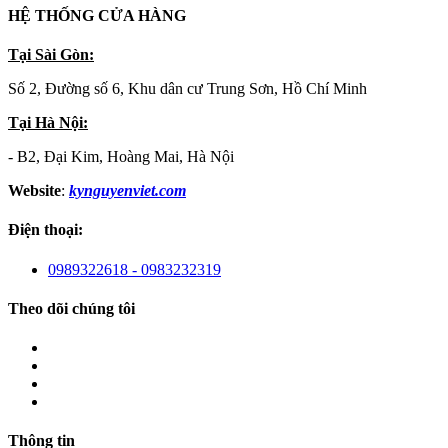
HỆ THỐNG CỬA HÀNG
Tại Sài Gòn:
Số 2, Đường số 6, Khu dân cư Trung Sơn, Hồ Chí Minh
Tại Hà Nội:
- B2, Đại Kim, Hoàng Mai, Hà Nội
Website
:
kynguyenviet.com
Điện thoại:
0989322618 - 0983232319
Theo dõi chúng tôi
Thông tin