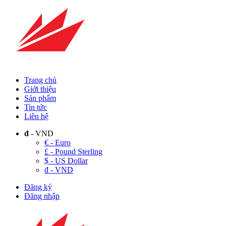
Trang chủ
Giới thiệu
Sản phẩm
Tin tức
Liên hệ
đ
- VND
€ - Euro
£ - Pound Sterling
$ - US Dollar
đ - VND
Đăng ký
Đăng nhập