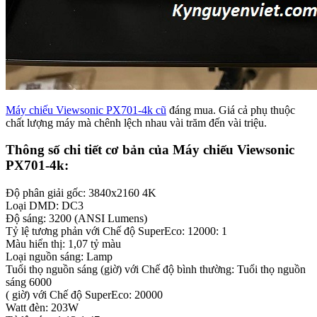
Máy chiếu Viewsonic PX701-4k cũ
đáng mua. Giá cả phụ thuộc
chất lượng máy mà chênh lệch nhau vài trăm đến vài triệu.
Thông số chi tiết cơ bản của Máy chiếu Viewsonic
PX701-4k:
Độ phân giải gốc: 3840x2160 4K
Loại DMD: DC3
Độ sáng: 3200 (ANSI Lumens)
Tỷ lệ tương phản với Chế độ SuperEco: 12000: 1
Màu hiển thị: 1,07 tỷ màu
Loại nguồn sáng: Lamp
Tuổi thọ nguồn sáng (giờ) với Chế độ bình thường: Tuổi thọ nguồn
sáng 6000
( giờ) với Chế độ SuperEco: 20000
Watt đèn: 203W