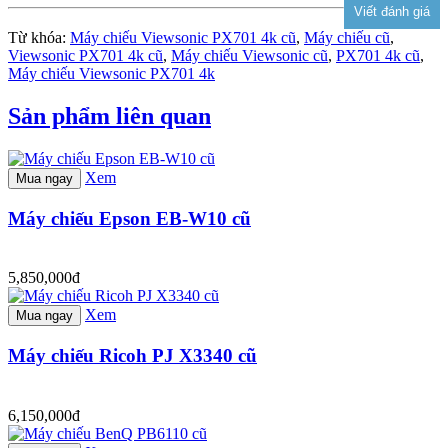
Từ khóa:
Máy chiếu Viewsonic PX701 4k cũ
,
Máy chiếu cũ
,
Viewsonic PX701 4k cũ
,
Máy chiếu Viewsonic cũ
,
PX701 4k cũ
,
Máy chiếu Viewsonic PX701 4k
Sản phẩm liên quan
Xem
Mua ngay
Máy chiếu Epson EB-W10 cũ
5,850,000đ
Xem
Mua ngay
Máy chiếu Ricoh PJ X3340 cũ
6,150,000đ