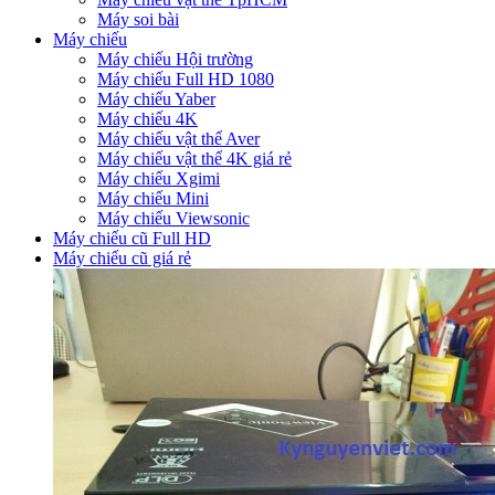
Máy soi bài
Máy chiếu
Máy chiếu Hội trường
Máy chiếu Full HD 1080
Máy chiếu Yaber
Máy chiếu 4K
Máy chiếu vật thể Aver
Máy chiếu vật thể 4K giá rẻ
Máy chiếu Xgimi
Máy chiếu Mini
Máy chiếu Viewsonic
Máy chiếu cũ Full HD
Máy chiếu cũ giá rẻ