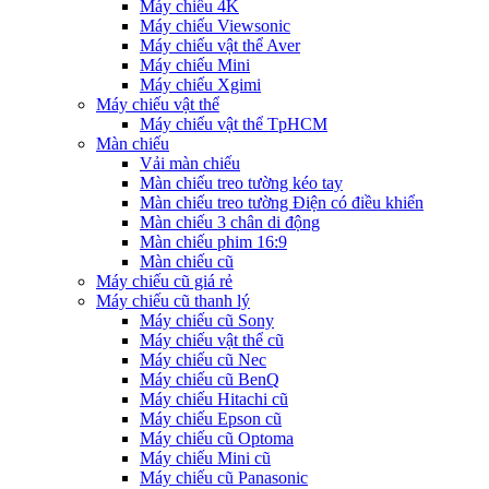
Máy chiếu 4K
Máy chiếu Viewsonic
Máy chiếu vật thể Aver
Máy chiếu Mini
Máy chiếu Xgimi
Máy chiếu vật thể
Máy chiếu vật thể TpHCM
Màn chiếu
Vải màn chiếu
Màn chiếu treo tường kéo tay
Màn chiếu treo tường Điện có điều khiển
Màn chiếu 3 chân di động
Màn chiếu phim 16:9
Màn chiếu cũ
Máy chiếu cũ giá rẻ
Máy chiếu cũ thanh lý
Máy chiếu cũ Sony
Máy chiếu vật thể cũ
Máy chiếu cũ Nec
Máy chiếu cũ BenQ
Máy chiếu Hitachi cũ
Máy chiếu Epson cũ
Máy chiếu cũ Optoma
Máy chiếu Mini cũ
Máy chiếu cũ Panasonic