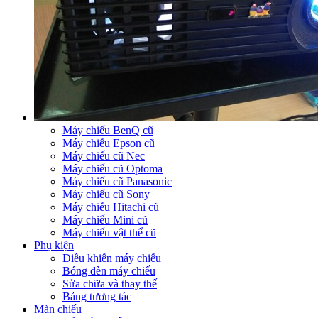
Máy chiếu BenQ cũ
Máy chiếu Epson cũ
Máy chiếu cũ Nec
Máy chiếu cũ Optoma
Máy chiếu cũ Panasonic
Máy chiếu cũ Sony
Máy chiếu Hitachi cũ
Máy chiếu Mini cũ
Máy chiếu vật thể cũ
Phụ kiện
Điều khiển máy chiếu
Bóng đèn máy chiếu
Sửa chữa và thay thế
Bảng tương tác
Màn chiếu