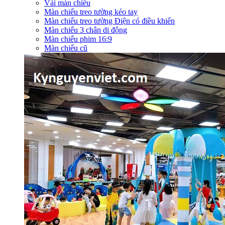
Vải màn chiếu
Màn chiếu treo tường kéo tay
Màn chiếu treo tường Điện có điều khiển
Màn chiếu 3 chân di động
Màn chiếu phim 16:9
Màn chiếu cũ