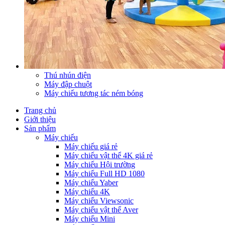
Thú nhún điện
Máy đập chuột
Máy chiếu tương tác ném bóng
Trang chủ
Giới thiệu
Sản phẩm
Máy chiếu
Máy chiếu giá rẻ
Máy chiếu vật thể 4K giá rẻ
Máy chiếu Hội trường
Máy chiếu Full HD 1080
Máy chiếu Yaber
Máy chiếu 4K
Máy chiếu Viewsonic
Máy chiếu vật thể Aver
Máy chiếu Mini