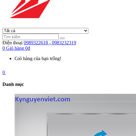
Điện thoại
0989322618 - 0983232319
0
Giỏ hàng
0đ
Giỏ hàng của bạn trống!
0
Danh mục