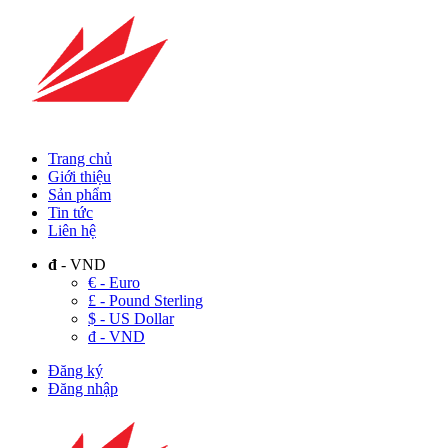
Trang chủ
Giới thiệu
Sản phẩm
Tin tức
Liên hệ
đ
- VND
€ - Euro
£ - Pound Sterling
$ - US Dollar
đ - VND
Đăng ký
Đăng nhập