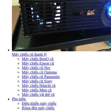
Máy chiếu cũ thanh lý
Máy chiếu BenQ cũ
Máy chiếu Epson cũ
Máy chiếu cũ Nec
Máy chiếu cũ Optoma
Máy chiếu cũ Panasonic
Máy chiếu cũ Sony
Máy chiếu Hitachi cũ
Máy chiếu Mini cũ
Máy chiếu vật thể cũ
Phụ kiện
Điều khiển máy chiếu
Bóng đèn máy chiếu