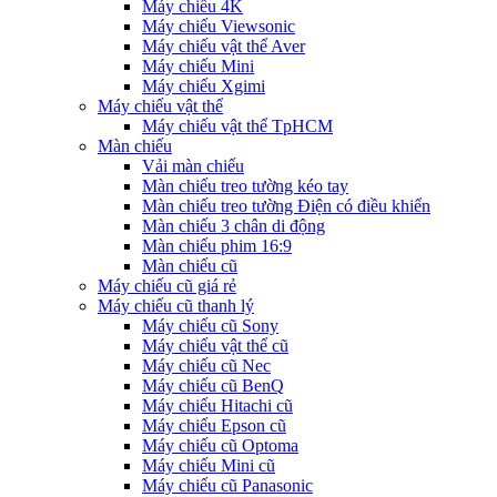
Máy chiếu 4K
Máy chiếu Viewsonic
Máy chiếu vật thể Aver
Máy chiếu Mini
Máy chiếu Xgimi
Máy chiếu vật thể
Máy chiếu vật thể TpHCM
Màn chiếu
Vải màn chiếu
Màn chiếu treo tường kéo tay
Màn chiếu treo tường Điện có điều khiển
Màn chiếu 3 chân di động
Màn chiếu phim 16:9
Màn chiếu cũ
Máy chiếu cũ giá rẻ
Máy chiếu cũ thanh lý
Máy chiếu cũ Sony
Máy chiếu vật thể cũ
Máy chiếu cũ Nec
Máy chiếu cũ BenQ
Máy chiếu Hitachi cũ
Máy chiếu Epson cũ
Máy chiếu cũ Optoma
Máy chiếu Mini cũ
Máy chiếu cũ Panasonic