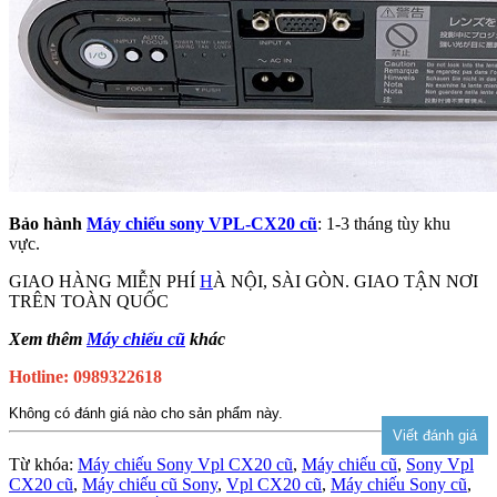
Bảo hành
Máy chiếu sony VPL-CX20 cũ
: 1-3 tháng tùy khu
vực.
GIAO HÀNG MIỄN PHÍ
H
À NỘI, SÀI GÒN. GIAO TẬN NƠI
TRÊN TOÀN QUỐC
Xem thêm
Máy chiếu cũ
khác
Hotline: 0989322618
Không có đánh giá nào cho sản phẩm này.
Từ khóa:
Máy chiếu Sony Vpl CX20 cũ
,
Máy chiếu cũ
,
Sony Vpl
CX20 cũ
,
Máy chiếu cũ Sony
,
Vpl CX20 cũ
,
Máy chiếu Sony cũ
,