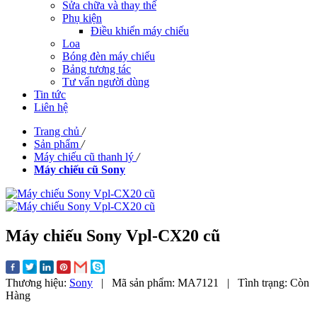
Sửa chữa và thay thế
Phụ kiện
Điều khiển máy chiếu
Loa
Bóng đèn máy chiếu
Bảng tương tác
Tư vấn người dùng
Tin tức
Liên hệ
Trang chủ
/
Sản phẩm
/
Máy chiếu cũ thanh lý
/
Máy chiếu cũ Sony
Máy chiếu Sony Vpl-CX20 cũ
Thương hiệu:
Sony
|
Mã sản phẩm:
MA7121
|
Tình trạng:
Còn
Hàng