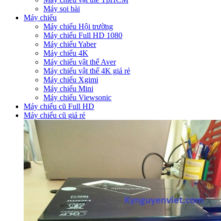
Máy soi bài
Máy chiếu
Máy chiếu Hội trường
Máy chiếu Full HD 1080
Máy chiếu Yaber
Máy chiếu 4K
Máy chiếu vật thể Aver
Máy chiếu vật thể 4K giá rẻ
Máy chiếu Xgimi
Máy chiếu Mini
Máy chiếu Viewsonic
Máy chiếu cũ Full HD
Máy chiếu cũ giá rẻ