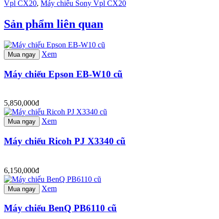
Vpl CX20
,
Máy chiếu Sony Vpl CX20
Sản phẩm liên quan
Xem
Mua ngay
Máy chiếu Epson EB-W10 cũ
5,850,000đ
Xem
Mua ngay
Máy chiếu Ricoh PJ X3340 cũ
6,150,000đ
Xem
Mua ngay
Máy chiếu BenQ PB6110 cũ