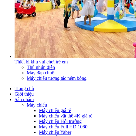
Thiết bị khu vui chơi trẻ em
Thú nhún điện
Máy đập chuột
Máy chiếu tương tác ném bóng
Trang chủ
Giới thiệu
Sản phẩm
Máy chiếu
Máy chiếu giá rẻ
Máy chiếu vật thể 4K giá rẻ
Máy chiếu Hội trường
Máy chiếu Full HD 1080
Máy chiếu Yaber