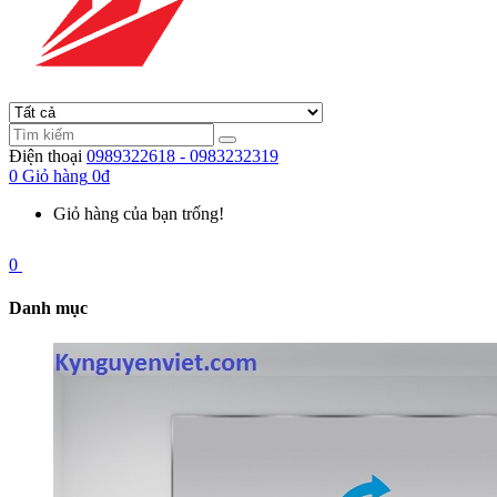
Điện thoại
0989322618 - 0983232319
0
Giỏ hàng
0đ
Giỏ hàng của bạn trống!
0
Danh mục