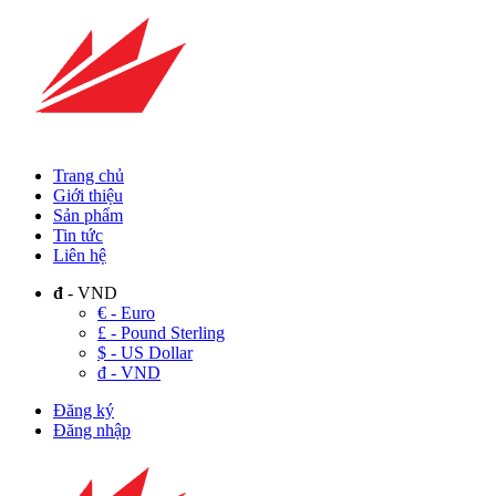
Trang chủ
Giới thiệu
Sản phẩm
Tin tức
Liên hệ
đ
- VND
€ - Euro
£ - Pound Sterling
$ - US Dollar
đ - VND
Đăng ký
Đăng nhập