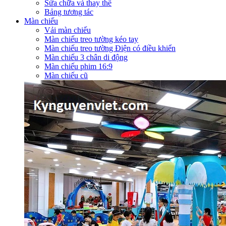
Sửa chữa và thay thế
Bảng tương tác
Màn chiếu
Vải màn chiếu
Màn chiếu treo tường kéo tay
Màn chiếu treo tường Điện có điều khiển
Màn chiếu 3 chân di động
Màn chiếu phim 16:9
Màn chiếu cũ