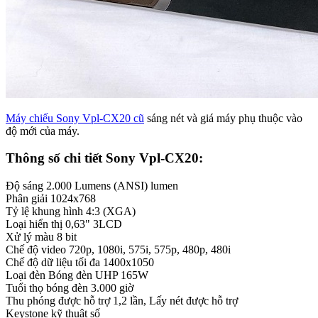
Máy chiếu Sony Vpl-CX20 cũ
sáng nét và giá máy phụ thuộc vào
độ mới của máy.
Thông số chi tiết Sony Vpl-CX20:
Độ sáng 2.000 Lumens (ANSI) lumen
Phân giải 1024x768
Tỷ lệ khung hình 4:3 (XGA)
Loại hiển thị 0,63" 3LCD
Xử lý màu 8 bit
Chế độ video 720p, 1080i, 575i, 575p, 480p, 480i
Chế độ dữ liệu tối đa 1400x1050
Loại đèn Bóng đèn UHP 165W
Tuổi thọ bóng đèn 3.000 giờ
Thu phóng được hỗ trợ 1,2 lần, Lấy nét được hỗ trợ
Keystone kỹ thuật số