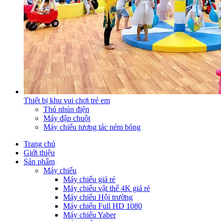
Thiết bị khu vui chơi trẻ em
Thú nhún điện
Máy đập chuột
Máy chiếu tương tác ném bóng
Trang chủ
Giới thiệu
Sản phẩm
Máy chiếu
Máy chiếu giá rẻ
Máy chiếu vật thể 4K giá rẻ
Máy chiếu Hội trường
Máy chiếu Full HD 1080
Máy chiếu Yaber