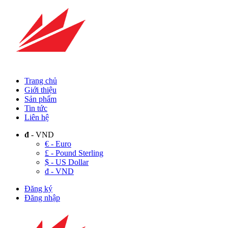
Trang chủ
Giới thiệu
Sản phẩm
Tin tức
Liên hệ
đ
- VND
€ - Euro
£ - Pound Sterling
$ - US Dollar
đ - VND
Đăng ký
Đăng nhập