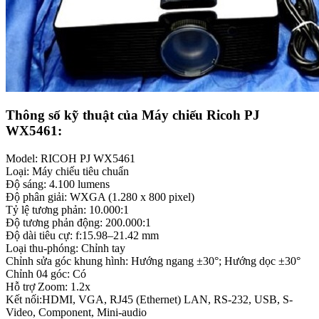
Thông số kỹ thuật của Máy chiếu Ricoh PJ
WX5461:
Model: RICOH PJ WX5461
Loại: Máy chiếu tiêu chuẩn
Độ sáng: 4.100 lumens
Độ phân giải: WXGA (1.280 x 800 pixel)
Tỷ lệ tương phản: 10.000:1
Độ tương phản động: 200.000:1
Độ dài tiêu cự: f:15.98–21.42 mm
Loại thu-phóng: Chỉnh tay
Chỉnh sửa góc khung hình: Hướng ngang ±30°; Hướng dọc ±30°
Chỉnh 04 góc: Có
Hỗ trợ Zoom: 1.2x
Kết nối:HDMI, VGA, RJ45 (Ethernet) LAN, RS-232, USB, S-
Video, Component, Mini-audio