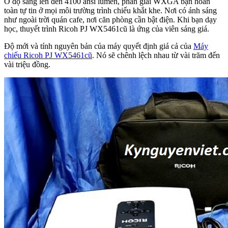
Ở độ sáng lên đến 4100 ansi lumen, phân giải WXGA bạn hoàn
toàn tự tin ở mọi môi trường trình chiếu khắt khe. Nơi có ánh sáng
như ngoài trời quán cafe, nơi căn phòng cần bật điện. Khi bạn dạy
học, thuyết trình Ricoh PJ WX5461cũ là ứng của viên sáng giá.
Độ mới và tính nguyên bản của máy quyết định giá cả của
Máy
chiếu Ricoh PJ WX5461cũ
. Nó sẽ chênh lệch nhau từ vài trăm đến
vài triệu đồng.