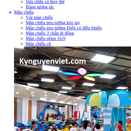
Sửa chữa và thay thế
Bảng tương tác
Màn chiếu
Vải màn chiếu
Màn chiếu treo tường kéo tay
Màn chiếu treo tường Điện có điều khiển
Màn chiếu 3 chân di động
Màn chiếu phim 16:9
Màn chiếu cũ