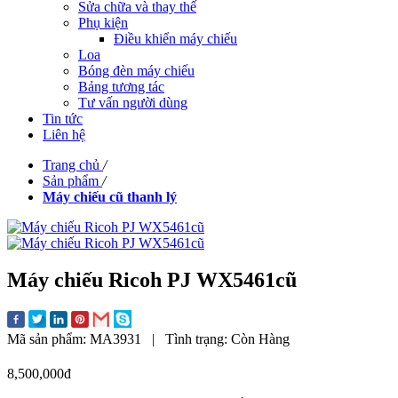
Sửa chữa và thay thế
Phụ kiện
Điều khiển máy chiếu
Loa
Bóng đèn máy chiếu
Bảng tương tác
Tư vấn người dùng
Tin tức
Liên hệ
Trang chủ
/
Sản phẩm
/
Máy chiếu cũ thanh lý
Máy chiếu Ricoh PJ WX5461cũ
Mã sản phẩm:
MA3931
|
Tình trạng:
Còn Hàng
8,500,000đ