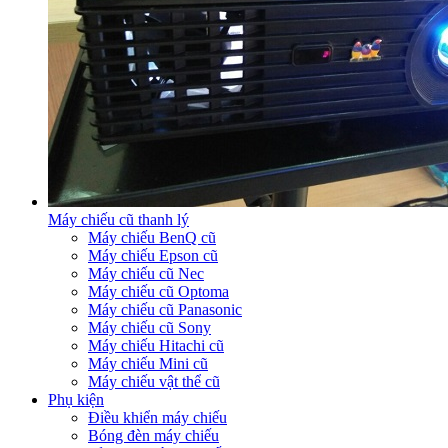
Máy chiếu cũ thanh lý
Máy chiếu BenQ cũ
Máy chiếu Epson cũ
Máy chiếu cũ Nec
Máy chiếu cũ Optoma
Máy chiếu cũ Panasonic
Máy chiếu cũ Sony
Máy chiếu Hitachi cũ
Máy chiếu Mini cũ
Máy chiếu vật thể cũ
Phụ kiện
Điều khiển máy chiếu
Bóng đèn máy chiếu