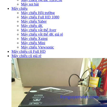
Máy soi bài
Máy chiếu
Máy chiếu Hội trường
Máy chiếu Full HD 1080
Máy chiếu Yaber
Máy chiếu 4K
Máy chiếu vật thể Aver
Máy chiếu vật thể 4K giá rẻ
Máy chiếu Xgimi
Máy chiếu Mini
Máy chiếu Viewsonic
Máy chiếu cũ Full HD
Máy chiếu cũ giá rẻ