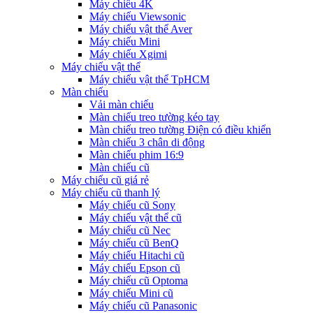
Máy chiếu 4K
Máy chiếu Viewsonic
Máy chiếu vật thể Aver
Máy chiếu Mini
Máy chiếu Xgimi
Máy chiếu vật thể
Máy chiếu vật thể TpHCM
Màn chiếu
Vải màn chiếu
Màn chiếu treo tường kéo tay
Màn chiếu treo tường Điện có điều khiển
Màn chiếu 3 chân di động
Màn chiếu phim 16:9
Màn chiếu cũ
Máy chiếu cũ giá rẻ
Máy chiếu cũ thanh lý
Máy chiếu cũ Sony
Máy chiếu vật thể cũ
Máy chiếu cũ Nec
Máy chiếu cũ BenQ
Máy chiếu Hitachi cũ
Máy chiếu Epson cũ
Máy chiếu cũ Optoma
Máy chiếu Mini cũ
Máy chiếu cũ Panasonic