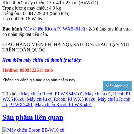
Kích thước máy chiếu: 13 x 40 x 27 cm (HxWxD)
Trọng lượng máy chiếu: 4,3 kg
Tiếng ồn: 37 dB / 29 dB (Sinh thái)
Loa nội bộ: 16 Watts
Bảo hành
Máy chiếu Ricoh PJ WX5461cũ
: 2-3 tháng tùy khu vực,
có nhận lắp đặt nếu cần.
GIAO HÀNG MIỄN PHÍ HÀ NỘI, SÀI GÒN. GIAO TẬN NƠI
TRÊN TOÀN QUỐC
Xem thêm máy chiếu cũ thanh lý tại đây
Hotline: 0989322618 zalo
Không có đánh giá nào cho sản phẩm này.
Từ khóa:
Máy chiếu Ricoh PJ WX5461cũ
,
Máy chiếu cũ
,
Ricoh PJ
WX5461cũ
,
Máy chiếu cũ Ricoh
,
PJ WX5461cũ
,
Máy chiếu Ricoh
cũ
,
PJ WX5461
,
Máy chiếu Ricoh PJ WX5461
Sản phẩm liên quan