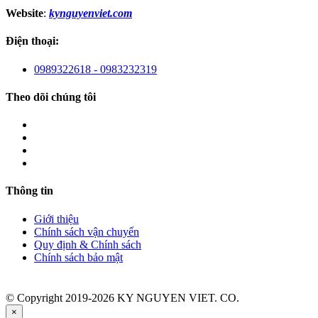
Website
:
kynguyenviet.com
Điện thoại:
0989322618 - 0983232319
Theo dõi chúng tôi
Thông tin
Giới thiệu
Chính sách vận chuyển
Quy định & Chính sách
Chính sách bảo mật
© Copyright 2019-2026 KY NGUYEN VIET. CO.
×