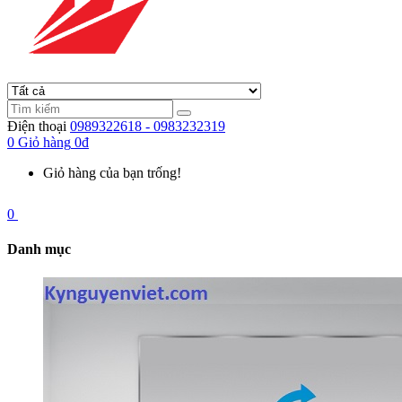
Điện thoại
0989322618 - 0983232319
0
Giỏ hàng
0đ
Giỏ hàng của bạn trống!
0
Danh mục