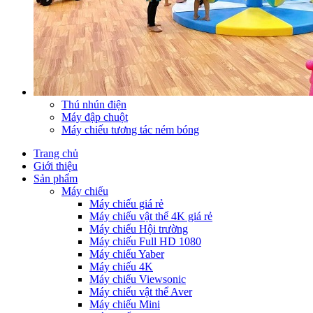
Thú nhún điện
Máy đập chuột
Máy chiếu tương tác ném bóng
Trang chủ
Giới thiệu
Sản phẩm
Máy chiếu
Máy chiếu giá rẻ
Máy chiếu vật thể 4K giá rẻ
Máy chiếu Hội trường
Máy chiếu Full HD 1080
Máy chiếu Yaber
Máy chiếu 4K
Máy chiếu Viewsonic
Máy chiếu vật thể Aver
Máy chiếu Mini