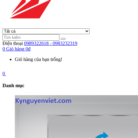
Điện thoại
0989322618 - 0983232319
0
Giỏ hàng
0đ
Giỏ hàng của bạn trống!
0
Danh mục