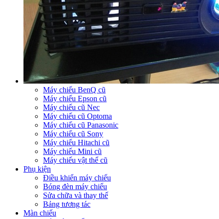
Máy chiếu BenQ cũ
Máy chiếu Epson cũ
Máy chiếu cũ Nec
Máy chiếu cũ Optoma
Máy chiếu cũ Panasonic
Máy chiếu cũ Sony
Máy chiếu Hitachi cũ
Máy chiếu Mini cũ
Máy chiếu vật thể cũ
Phụ kiện
Điều khiển máy chiếu
Bóng đèn máy chiếu
Sửa chữa và thay thế
Bảng tương tác
Màn chiếu