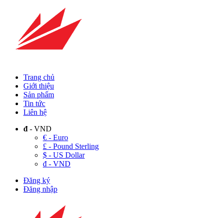
Trang chủ
Giới thiệu
Sản phẩm
Tin tức
Liên hệ
đ
- VND
€ - Euro
£ - Pound Sterling
$ - US Dollar
đ - VND
Đăng ký
Đăng nhập