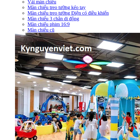
Vải màn chiếu
Màn chiếu treo tường kéo tay
Màn chiếu treo tường Điện có điều khiển
Màn chiếu 3 chân di động
Màn chiếu phim 16:9
Màn chiếu cũ