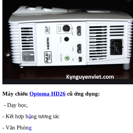
Máy chiếu
Optoma HD26
cũ ứng dụng:
- Dạy học,
- Kết hợp b
ả
ng tương tác
- Văn Phòn
g