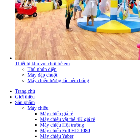
Thiết bị khu vui chơi trẻ em
Thú nhún điện
Máy đập chuột
Máy chiếu tương tác ném bóng
Trang chủ
Giới thiệu
Sản phẩm
Máy chiếu
Máy chiếu giá rẻ
Máy chiếu vật thể 4K giá rẻ
Máy chiếu Hội trường
Máy chiếu Full HD 1080
Máy chiếu Yaber