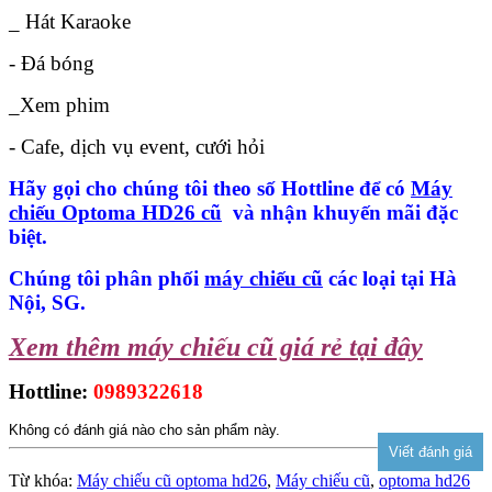
_ Hát Karaoke
- Đá bóng
_Xem phim
- Cafe, dịch vụ event, cưới hỏi
Hãy gọi cho chúng tôi theo số Hottline để có
Máy
chiếu Optoma HD26 cũ
và nhận khuyến mãi đặc
biệt.
Chúng tôi phân phối
máy chiếu cũ
các loại tại Hà
Nội, SG.
Xem thêm máy chiếu cũ giá rẻ tại đây
Hottline:
0989322618
Không có đánh giá nào cho sản phẩm này.
Từ khóa:
Máy chiếu cũ optoma hd26
,
Máy chiếu cũ
,
optoma hd26