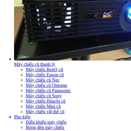
Máy chiếu cũ thanh lý
Máy chiếu BenQ cũ
Máy chiếu Epson cũ
Máy chiếu cũ Nec
Máy chiếu cũ Optoma
Máy chiếu cũ Panasonic
Máy chiếu cũ Sony
Máy chiếu Hitachi cũ
Máy chiếu Mini cũ
Máy chiếu vật thể cũ
Phụ kiện
Điều khiển máy chiếu
Bóng đèn máy chiếu