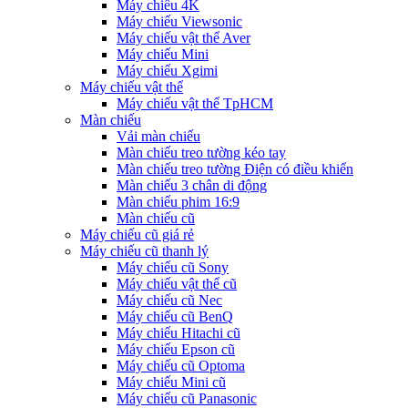
Máy chiếu 4K
Máy chiếu Viewsonic
Máy chiếu vật thể Aver
Máy chiếu Mini
Máy chiếu Xgimi
Máy chiếu vật thể
Máy chiếu vật thể TpHCM
Màn chiếu
Vải màn chiếu
Màn chiếu treo tường kéo tay
Màn chiếu treo tường Điện có điều khiển
Màn chiếu 3 chân di động
Màn chiếu phim 16:9
Màn chiếu cũ
Máy chiếu cũ giá rẻ
Máy chiếu cũ thanh lý
Máy chiếu cũ Sony
Máy chiếu vật thể cũ
Máy chiếu cũ Nec
Máy chiếu cũ BenQ
Máy chiếu Hitachi cũ
Máy chiếu Epson cũ
Máy chiếu cũ Optoma
Máy chiếu Mini cũ
Máy chiếu cũ Panasonic