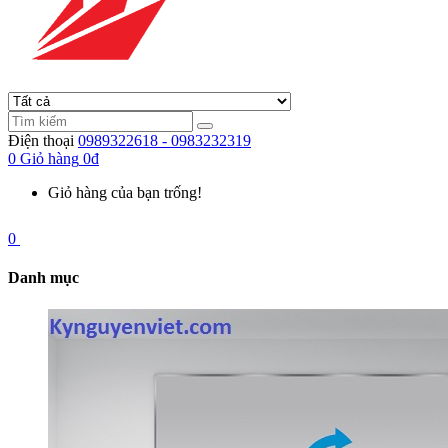
Điện thoại
0989322618 - 0983232319
0
Giỏ hàng
0đ
Giỏ hàng của bạn trống!
0
Danh mục