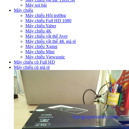
Máy soi bài
Máy chiếu
Máy chiếu Hội trường
Máy chiếu Full HD 1080
Máy chiếu Yaber
Máy chiếu 4K
Máy chiếu vật thể Aver
Máy chiếu vật thể 4K giá rẻ
Máy chiếu Xgimi
Máy chiếu Mini
Máy chiếu Viewsonic
Máy chiếu cũ Full HD
Máy chiếu cũ giá rẻ