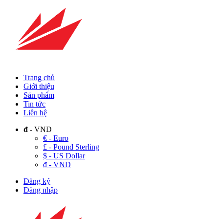
Trang chủ
Giới thiệu
Sản phẩm
Tin tức
Liên hệ
đ
- VND
€ - Euro
£ - Pound Sterling
$ - US Dollar
đ - VND
Đăng ký
Đăng nhập