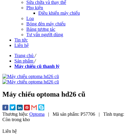
Sửa chữa và thay thế
Phụ kiện
Điều khiển máy chiếu
Loa
Bóng đèn máy chiếu
Bảng tương tác
Tư vấn người dùng
Tin tức
Liên hệ
Trang chủ
/
Sản phẩm
/
Máy chiếu cũ thanh lý
Máy chiếu optoma hd26 cũ
Thương hiệu:
Optoma
|
Mã sản phẩm:
P57706
|
Tình trạng:
Còn trong kho
Liên hệ