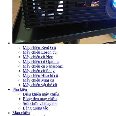
Máy chiếu BenQ cũ
Máy chiếu Epson cũ
Máy chiếu cũ Nec
Máy chiếu cũ Optoma
Máy chiếu cũ Panasonic
Máy chiếu cũ Sony
Máy chiếu Hitachi cũ
Máy chiếu Mini cũ
Máy chiếu vật thể cũ
Phụ kiện
Điều khiển máy chiếu
Bóng đèn máy chiếu
Sửa chữa và thay thế
Bảng tương tác
Màn chiếu