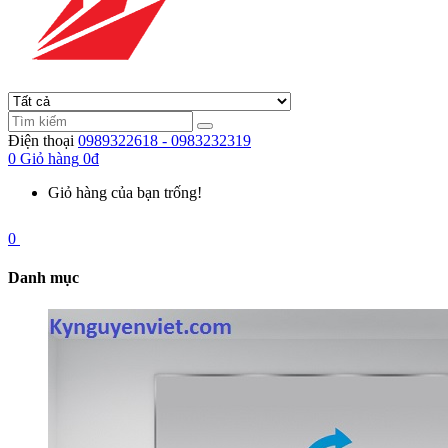
Điện thoại
0989322618 - 0983232319
0
Giỏ hàng
0đ
Giỏ hàng của bạn trống!
0
Danh mục