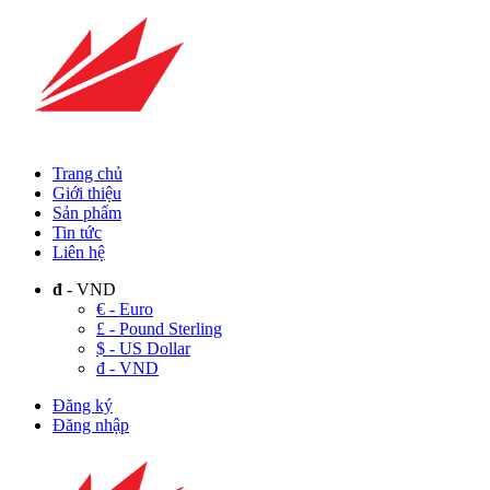
Trang chủ
Giới thiệu
Sản phẩm
Tin tức
Liên hệ
đ
- VND
€ - Euro
£ - Pound Sterling
$ - US Dollar
đ - VND
Đăng ký
Đăng nhập