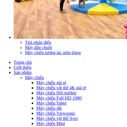
Thú nhún điện
Máy đập chuột
Máy chiếu tương tác ném bóng
Trang chủ
Giới thiệu
Sản phẩm
Máy chiếu
Máy chiếu giá rẻ
Máy chiếu vật thể 4K giá rẻ
Máy chiếu Hội trường
Máy chiếu Full HD 1080
Máy chiếu Yaber
Máy chiếu 4K
Máy chiếu Viewsonic
Máy chiếu vật thể Aver
Máy chiếu Mini