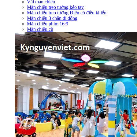
Vải màn chiếu
Màn chiếu treo tường kéo tay
Màn chiếu treo tường Điện có điều khiển
Màn chiếu 3 chân di động
Màn chiếu phim 16:9
Màn chiếu cũ