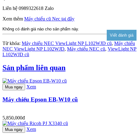
Liên hệ 0989322618 Zalo
Xem thêm
Máy chiếu cũ Nec tại đây
Không có đánh giá nào cho sản phẩm này.
Từ khóa:
Máy chiếu NEC ViewLight NP L102WJD cũ
,
Máy chiếu
NEC ViewLight NP L102WJD
,
Máy chiếu NEC cũ
,
ViewLight NP
L102WJD cũ
Sản phẩm liên quan
Xem
Mua ngay
Máy chiếu Epson EB-W10 cũ
5,850,000đ
Xem
Mua ngay