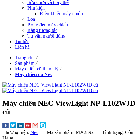
Sửa chữa và thay thế
Phụ kiện
Điều khiển máy chiếu
Loa
Bóng đèn máy chiếu
Bảng tương tác
Tư vấn người dùng
Tin tức
Liên hệ
Trang chủ
/
Sản phẩm
/
Máy chiếu cũ thanh lý
/
Máy chiếu cũ Nec
Máy chiếu NEC ViewLight NP-L102WJD
cũ
Thương hiệu:
Nec
|
Mã sản phẩm:
MA2892
|
Tình trạng:
Còn
Hàng