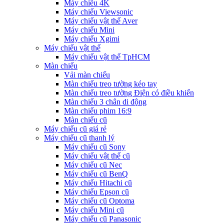
Máy chiếu 4K
Máy chiếu Viewsonic
Máy chiếu vật thể Aver
Máy chiếu Mini
Máy chiếu Xgimi
Máy chiếu vật thể
Máy chiếu vật thể TpHCM
Màn chiếu
Vải màn chiếu
Màn chiếu treo tường kéo tay
Màn chiếu treo tường Điện có điều khiển
Màn chiếu 3 chân di động
Màn chiếu phim 16:9
Màn chiếu cũ
Máy chiếu cũ giá rẻ
Máy chiếu cũ thanh lý
Máy chiếu cũ Sony
Máy chiếu vật thể cũ
Máy chiếu cũ Nec
Máy chiếu cũ BenQ
Máy chiếu Hitachi cũ
Máy chiếu Epson cũ
Máy chiếu cũ Optoma
Máy chiếu Mini cũ
Máy chiếu cũ Panasonic