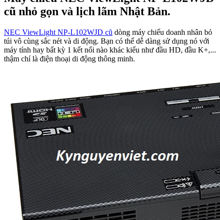
cũ nhỏ gọn và lịch lãm Nhật Bản.
NEC ViewLight NP-L102WJD cũ
dòng máy chiếu doanh nhân bỏ
túi vô cùng sắc nét và di động. Bạn có thể dễ dàng sử dụng nó với
máy tính hay bất kỳ 1 kết nối nào khác kiểu như đầu HD, đầu K+,...
thậm chí là điện thoại di động thông minh.