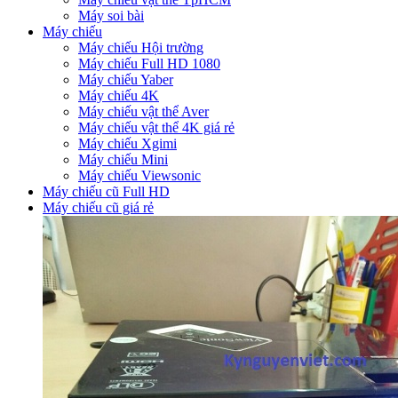
Máy soi bài
Máy chiếu
Máy chiếu Hội trường
Máy chiếu Full HD 1080
Máy chiếu Yaber
Máy chiếu 4K
Máy chiếu vật thể Aver
Máy chiếu vật thể 4K giá rẻ
Máy chiếu Xgimi
Máy chiếu Mini
Máy chiếu Viewsonic
Máy chiếu cũ Full HD
Máy chiếu cũ giá rẻ