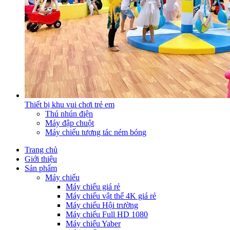
Thiết bị khu vui chơi trẻ em
Thú nhún điện
Máy đập chuột
Máy chiếu tương tác ném bóng
Trang chủ
Giới thiệu
Sản phẩm
Máy chiếu
Máy chiếu giá rẻ
Máy chiếu vật thể 4K giá rẻ
Máy chiếu Hội trường
Máy chiếu Full HD 1080
Máy chiếu Yaber