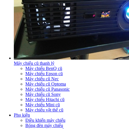
Máy chiếu cũ thanh lý
Máy chiếu BenQ cũ
Máy chiếu Epson cũ
Máy chiếu cũ Nec
Máy chiếu cũ Optoma
Máy chiếu cũ Panasonic
Máy chiếu cũ Sony
Máy chiếu Hitachi cũ
Máy chiếu Mini cũ
Máy chiếu vật thể cũ
Phụ kiện
Điều khiển máy chiếu
Bóng đèn máy chiếu