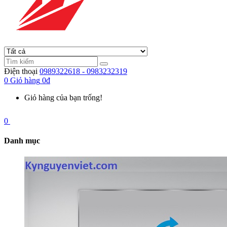
Điện thoại
0989322618 - 0983232319
0
Giỏ hàng
0đ
Giỏ hàng của bạn trống!
0
Danh mục