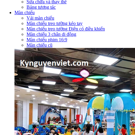
Sửa chữa và thay thế
Bảng tương tác
Màn chiếu
Vải màn chiếu
Màn chiếu treo tường kéo tay
Màn chiếu treo tường Điện có điều khiển
Màn chiếu 3 chân di động
Màn chiếu phim 16:9
Màn chiếu cũ