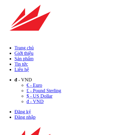
Trang chủ
Giới thiệu
Sản phẩm
Tin tức
Liên hệ
đ
- VND
€ - Euro
£ - Pound Sterling
$ - US Dollar
đ - VND
Đăng ký
Đăng nhập