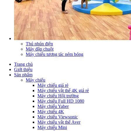
Thú nhún điện
Máy đập chuột
Máy chiếu tương tác ném bóng
Trang chủ
Giới thiệu
Sản phẩm
Máy chiếu
Máy chiếu giá rẻ
Máy chiếu vật thể 4K giá rẻ
Máy chiếu Hội trường
Máy chiếu Full HD 1080
Máy chiếu Yaber
Máy chiếu 4K
Máy chiếu Viewsonic
Máy chiếu vật thể Aver
Máy chiếu Mini