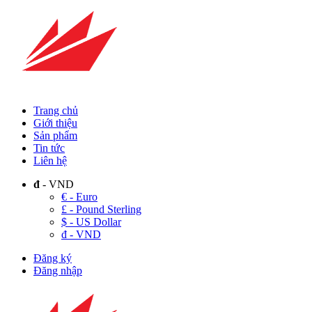
Trang chủ
Giới thiệu
Sản phẩm
Tin tức
Liên hệ
đ
- VND
€ - Euro
£ - Pound Sterling
$ - US Dollar
đ - VND
Đăng ký
Đăng nhập