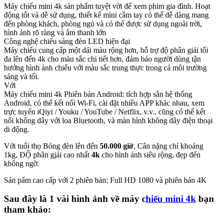
Máy chiếu mini 4k sản phẩm tuyệt vời để xem phim gia đình. Hoạt
động tốt và dễ sử dụng, thiết kế mini cầm tay có thể dễ dàng mang
đến phòng khách, phòng ngủ và có thể được sử dụng ngoài trời,
hình ảnh rõ ràng và âm thanh lớn
Công nghệ chiếu sáng đèn LED hiện đại
Máy chiếu cung cấp một dải màu rộng hơn, hỗ trợ độ phân giải tối
đa lên đến 4k cho màu sắc chi tiết hơn, đảm bảo người dùng tận
hưởng hình ảnh chiếu với màu sắc trung thực trong cả môi trường
sáng và tối.
Với
Máy chiếu mini 4k Phiên bản Android: tích hợp sẵn hệ thống
Android, có thể kết nối Wi-Fi, cài đặt nhiều APP khác nhau, xem
trực tuyến iQiyi / Youku / YouTube / Netflix, v.v., cũng có thể kết
nối không dây với loa Bluetooth, và màn hình không dây điện thoại
di động.
Với tuổi thọ Bóng đèn lên đến
50.000 giờ
, Cân nặng chỉ khoảng
1kg, ĐỘ phân g
i
ải cao nhất
4k
cho hình ảnh siêu rộng, đẹp đến
không ngờ.
Sản pẩm cao cấp với 2 phiên bản: Full HD 1080 và phiên bản 4K
Sau đây là 1 vài hình ảnh về máy c
hiếu mini 4k
bạn
tham khảo: