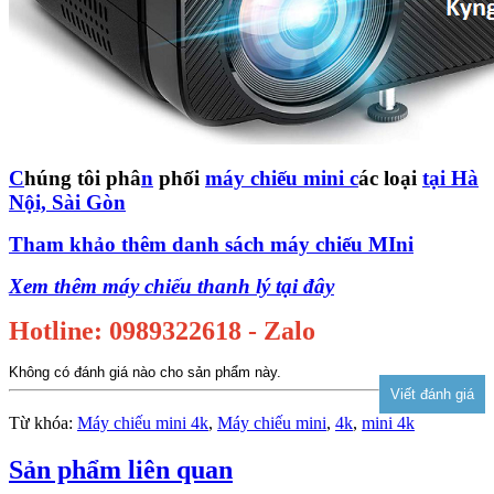
C
húng tôi phâ
n
phối
máy chiếu mini
c
ác loại
tại Hà
Nội, Sài Gòn
Tham khảo thêm danh sách máy chiếu MIni
Xem thêm máy chiếu thanh lý tại đây
Hotline: 0989322618 - Zalo
Không có đánh giá nào cho sản phẩm này.
Từ khóa:
Máy chiếu mini 4k
,
Máy chiếu mini
,
4k
,
mini 4k
Sản phẩm liên quan