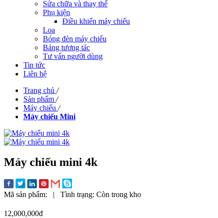
Sửa chữa và thay thế
Phụ kiện
Điều khiển máy chiếu
Loa
Bóng đèn máy chiếu
Bảng tương tác
Tư vấn người dùng
Tin tức
Liên hệ
Trang chủ
/
Sản phẩm
/
Máy chiếu
/
Máy chiếu Mini
Máy chiếu mini 4k
Mã sản phẩm:
|
Tình trạng:
Còn trong kho
12,000,000đ