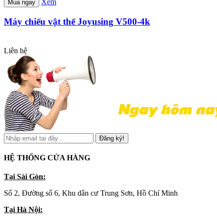
Xem
Mua ngay
Máy chiếu vật thể Joyusing V500-4k
Liên hệ
Đăng ký!
HỆ THỐNG CỬA HÀNG
Tại Sài Gòn:
Số 2, Đường số 6, Khu dân cư Trung Sơn, Hồ Chí Minh
Tại Hà Nội: