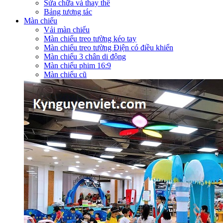
Sửa chữa và thay thế
Bảng tương tác
Màn chiếu
Vải màn chiếu
Màn chiếu treo tường kéo tay
Màn chiếu treo tường Điện có điều khiển
Màn chiếu 3 chân di động
Màn chiếu phim 16:9
Màn chiếu cũ