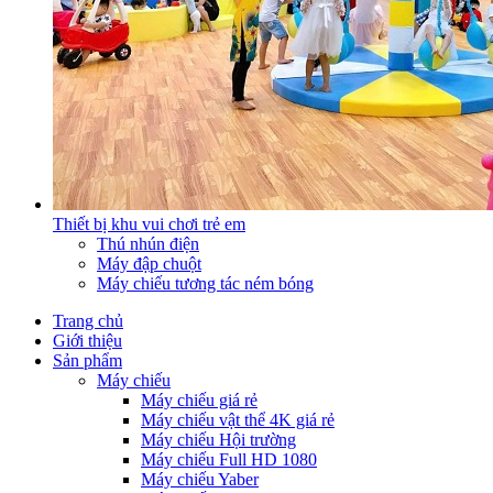
Thiết bị khu vui chơi trẻ em
Thú nhún điện
Máy đập chuột
Máy chiếu tương tác ném bóng
Trang chủ
Giới thiệu
Sản phẩm
Máy chiếu
Máy chiếu giá rẻ
Máy chiếu vật thể 4K giá rẻ
Máy chiếu Hội trường
Máy chiếu Full HD 1080
Máy chiếu Yaber