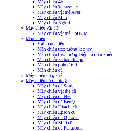
Máy chiếu 4K
Máy chiếu Viewsonic
Máy chiếu vật thể Aver
Máy chiếu Mini
Máy chiếu Xgimi
Máy chiếu vật thể
Máy chiếu vật thể TpHCM
Màn chiếu
Vải màn chiếu
Màn chiếu treo tường kéo tay
Màn chiếu treo tường Điện có điều khiển
Màn chiếu 3 chân di động
Màn chiếu phim 16:9
Màn chiếu cũ
Máy chiếu cũ giá rẻ
Máy chiếu cũ thanh lý
Máy chiếu cũ Sony
Máy chiếu vật thể cũ
Máy chiếu cũ Nec
Máy chiếu cũ BenQ
Máy chiếu Hitachi cũ
Máy chiếu Epson cũ
Máy chiếu cũ Optoma
Máy chiếu Mini cũ
Máy chiếu cũ Panasonic