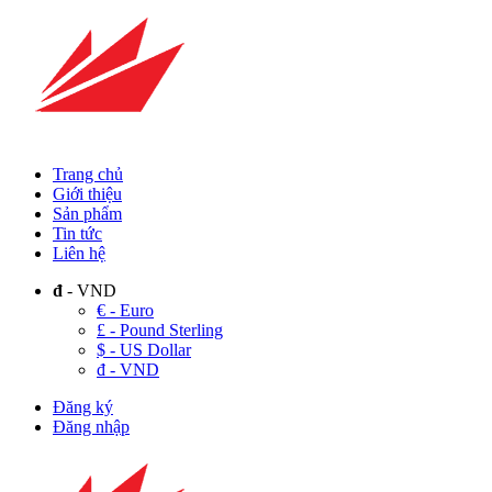
Trang chủ
Giới thiệu
Sản phẩm
Tin tức
Liên hệ
đ
- VND
€ - Euro
£ - Pound Sterling
$ - US Dollar
đ - VND
Đăng ký
Đăng nhập