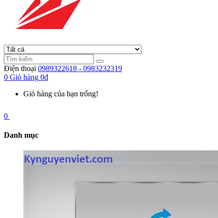
Điện thoại
0989322618 - 0983232319
0
Giỏ hàng
0đ
Giỏ hàng của bạn trống!
0
Danh mục