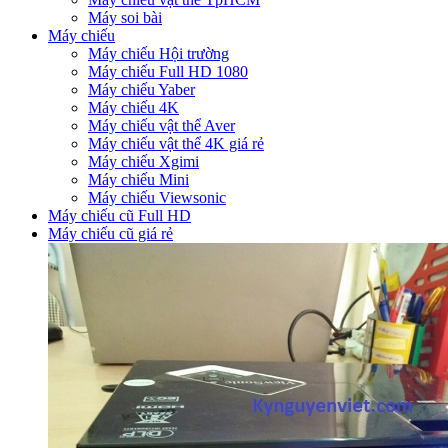
Máy soi bài
Máy chiếu
Máy chiếu Hội trường
Máy chiếu Full HD 1080
Máy chiếu Yaber
Máy chiếu 4K
Máy chiếu vật thể Aver
Máy chiếu vật thể 4K giá rẻ
Máy chiếu Xgimi
Máy chiếu Mini
Máy chiếu Viewsonic
Máy chiếu cũ Full HD
Máy chiếu cũ giá rẻ