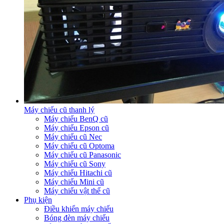
Máy chiếu cũ thanh lý
Máy chiếu BenQ cũ
Máy chiếu Epson cũ
Máy chiếu cũ Nec
Máy chiếu cũ Optoma
Máy chiếu cũ Panasonic
Máy chiếu cũ Sony
Máy chiếu Hitachi cũ
Máy chiếu Mini cũ
Máy chiếu vật thể cũ
Phụ kiện
Điều khiển máy chiếu
Bóng đèn máy chiếu