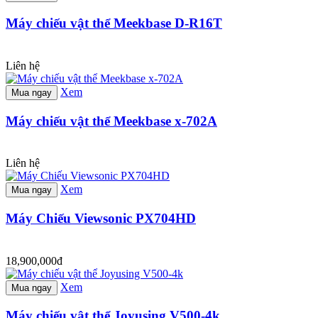
Máy chiếu vật thể Meekbase D-R16T
Liên hệ
Xem
Mua ngay
Máy chiếu vật thể Meekbase x-702A
Liên hệ
Xem
Mua ngay
Máy Chiếu Viewsonic PX704HD
18,900,000đ
Xem
Mua ngay
Máy chiếu vật thể Joyusing V500-4k