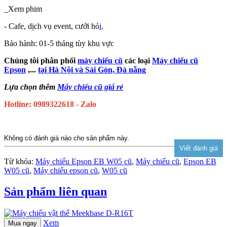
_Xem phim
- Cafe, dịch vụ event, cưới hỏ
i
.
Bảo hành: 01-5 tháng tùy khu vực
Chúng tôi phân phối
máy chiếu cũ
các loại
Máy chiếu cũ
Epson
,...
tại Hà Nội và Sài Gòn, Đà nẵng
Lựa chọn thêm
Máy chiếu cũ giá rẻ
Hotline: 0989322618 - Zalo
Không có đánh giá nào cho sản phẩm này.
Từ khóa:
Máy chiếu Epson EB W05 cũ
,
Máy chiếu cũ
,
Epson EB
W05 cũ
,
Máy chiếu epson cũ
,
W05 cũ
Sản phẩm liên quan
Xem
Mua ngay