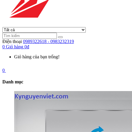
Điện thoại
0989322618 - 0983232319
0
Giỏ hàng
0đ
Giỏ hàng của bạn trống!
0
Danh mục