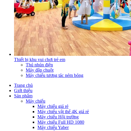
Thiết bị khu vui chơi trẻ em
Thú nhún điện
Máy đập chuột
Máy chiếu tương tác ném bóng
Trang chủ
Giới thiệu
Sản phẩm
Máy chiếu
Máy chiếu giá rẻ
Máy chiếu vật thể 4K giá rẻ
Máy chiếu Hội trường
Máy chiếu Full HD 1080
Máy chiếu Yaber