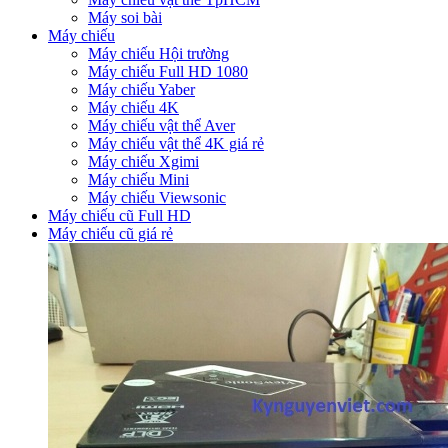
Máy soi bài
Máy chiếu
Máy chiếu Hội trường
Máy chiếu Full HD 1080
Máy chiếu Yaber
Máy chiếu 4K
Máy chiếu vật thể Aver
Máy chiếu vật thể 4K giá rẻ
Máy chiếu Xgimi
Máy chiếu Mini
Máy chiếu Viewsonic
Máy chiếu cũ Full HD
Máy chiếu cũ giá rẻ