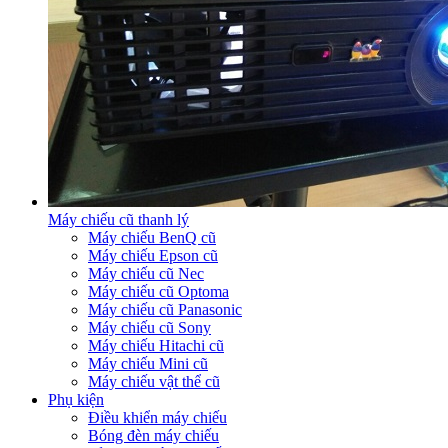
Máy chiếu cũ thanh lý
Máy chiếu BenQ cũ
Máy chiếu Epson cũ
Máy chiếu cũ Nec
Máy chiếu cũ Optoma
Máy chiếu cũ Panasonic
Máy chiếu cũ Sony
Máy chiếu Hitachi cũ
Máy chiếu Mini cũ
Máy chiếu vật thể cũ
Phụ kiện
Điều khiển máy chiếu
Bóng đèn máy chiếu