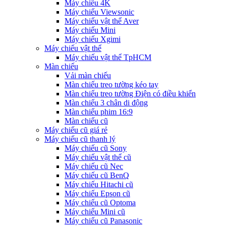
Máy chiếu 4K
Máy chiếu Viewsonic
Máy chiếu vật thể Aver
Máy chiếu Mini
Máy chiếu Xgimi
Máy chiếu vật thể
Máy chiếu vật thể TpHCM
Màn chiếu
Vải màn chiếu
Màn chiếu treo tường kéo tay
Màn chiếu treo tường Điện có điều khiển
Màn chiếu 3 chân di động
Màn chiếu phim 16:9
Màn chiếu cũ
Máy chiếu cũ giá rẻ
Máy chiếu cũ thanh lý
Máy chiếu cũ Sony
Máy chiếu vật thể cũ
Máy chiếu cũ Nec
Máy chiếu cũ BenQ
Máy chiếu Hitachi cũ
Máy chiếu Epson cũ
Máy chiếu cũ Optoma
Máy chiếu Mini cũ
Máy chiếu cũ Panasonic