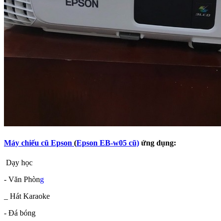
Máy chiếu cũ Epson
(
Epson EB-w05 cũ)
ứng dụng:
Dạy học
- Văn Phòn
g
_ Hát Karaoke
- Đá bóng