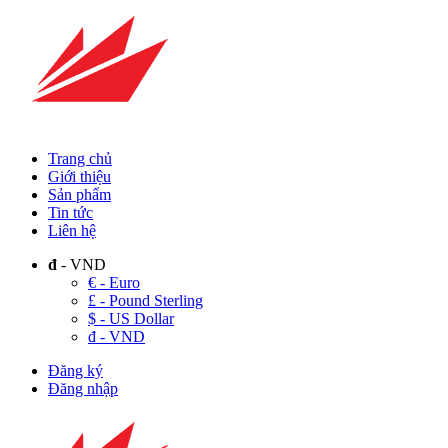
Trang chủ
Giới thiệu
Sản phẩm
Tin tức
Liên hệ
đ
- VND
€ - Euro
£ - Pound Sterling
$ - US Dollar
đ - VND
Đăng ký
Đăng nhập