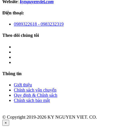
Website
:
kynguyenviet.com
Điện thoại:
0989322618 - 0983232319
Theo dõi chúng tôi
Thông tin
Giới thiệu
Chính sách vận chuyển
Quy định & Chính sách
Chính sách bảo mật
© Copyright 2019-2026 KY NGUYEN VIET. CO.
×