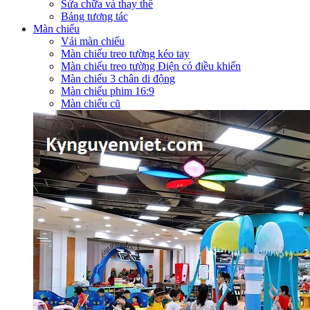
Sửa chữa và thay thế
Bảng tương tác
Màn chiếu
Vải màn chiếu
Màn chiếu treo tường kéo tay
Màn chiếu treo tường Điện có điều khiển
Màn chiếu 3 chân di động
Màn chiếu phim 16:9
Màn chiếu cũ