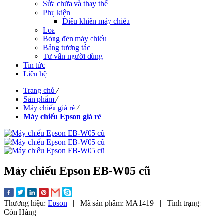
Sửa chữa và thay thế
Phụ kiện
Điều khiển máy chiếu
Loa
Bóng đèn máy chiếu
Bảng tương tác
Tư vấn người dùng
Tin tức
Liên hệ
Trang chủ
/
Sản phẩm
/
Máy chiếu giá rẻ
/
Máy chiếu Epson giá rẻ
Máy chiếu Epson EB-W05 cũ
Thương hiệu:
Epson
|
Mã sản phẩm:
MA1419
|
Tình trạng:
Còn Hàng